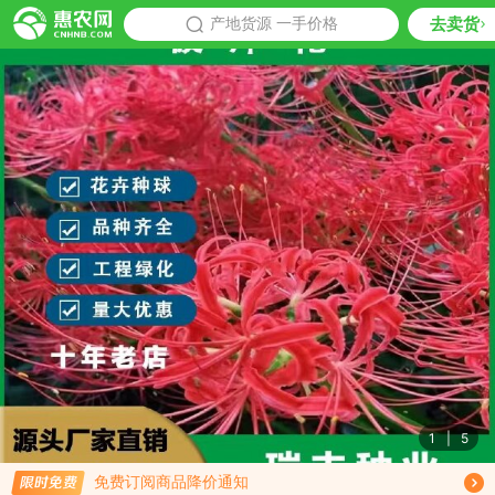
去卖货
批发
产地货源 一手价格
推荐
1
|
5
限时免费订阅石蒜种子行情趋势
免费订阅商品降价通知