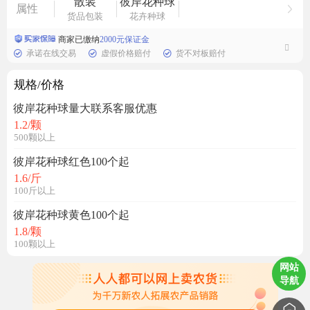
散装
彼岸花种球
属性
货品包装
花卉种球
商家已缴纳
2000元保证金
承诺在线交易
虚假价格赔付
货不对板赔付
规格/价格
彼岸花种球量大联系客服优惠
1.2
/颗
500颗以上
彼岸花种球红色100个起
1.6
/斤
100斤以上
彼岸花种球黄色100个起
1.8
/颗
100颗以上
网站
导航