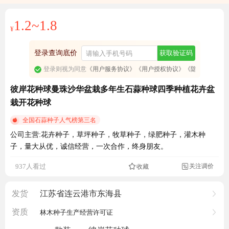
1.2~1.8
¥
登录查询底价
获取验证码
登录则视为同意
《用户服务协议》
《用户授权协议》
《隐私政策》
彼岸花种球曼珠沙华盆栽多年生石蒜种球四季种植花卉盆
栽开花种球
全国石蒜种子人气榜第三名
公司主营:花卉种子，草坪种子，牧草种子，绿肥种子，灌木种
子，量大从优，诚信经营，一次合作，终身朋友。
关注调价
937人看过
收藏

发货
江苏省连云港市东海县
资质
林木种子生产经营许可证