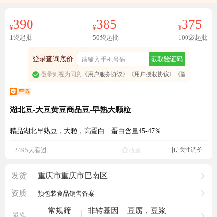
390
385
375
¥
¥
¥
1袋起批
50袋起批
100袋起批
登录查询底价
获取验证码
登录则视为同意
《用户服务协议》
《用户授权协议》
《隐私政策》
湖北豆-大豆黄豆商品豆-早熟大颗粒
精品湖北早熟豆，大粒，高蛋白，蛋白含量45-47％
成交6520元
关注调价
2495人看过
收藏

发货
重庆市重庆市巴南区
资质
预包装食品销售备案
常规筛
非转基因
豆腐，豆浆
属性