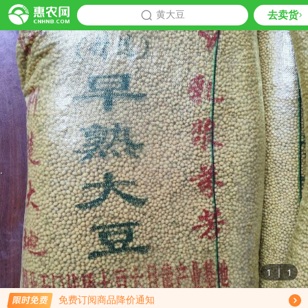
去卖货
批发
黄大豆
推荐
1
|
1
限时免费订阅黄大豆行情趋势
免费订阅商品降价通知