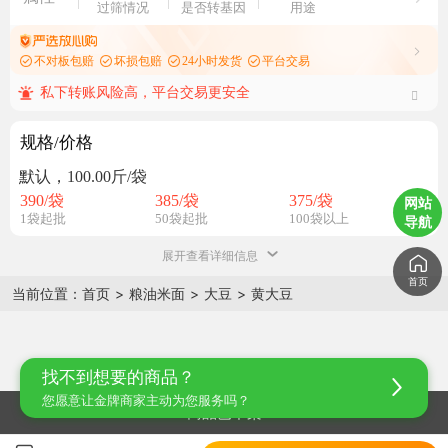
过筛情况
是否转基因
用途
不对板包赔
坏损包赔
24小时发货
平台交易
私下转账风险高，平台交易更安全
规格/价格
默认，100.00斤/袋
390
/袋
385
/袋
375
/袋
网站
1袋起批
50袋起批
100袋以上
导航
展开查看详细信息
首页
当前位置：
首页
>
粮油米面
>
大豆
>
黄大豆
找不到想要的商品？
您愿意让金牌商家主动为您服务吗？
商品已下架