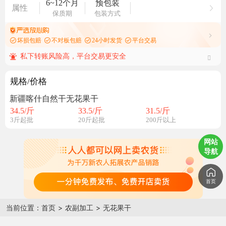
6~12个月
预包装
属性
保质期
包装方式
坏损包赔
不对板包赔
24小时发货
平台交易
私下转账风险高，平台交易更安全
规格/价格
新疆喀什自然干无花果干
34.5
/斤
33.5
/斤
31.5
/斤
3斤起批
20斤起批
200斤以上
网站
导航
首页
当前位置：
首页
>
农副加工
>
无花果干