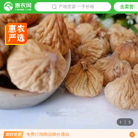
去卖货
批发
产地货源 一手价格
推荐
1
|
5
限时免费订阅无花果干行情趋势
免费订阅商品降价通知