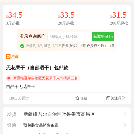
34.5
33.5
31.5
¥
¥
¥
3斤起批
20斤起批
200斤起批
登录查询底价
获取验证码
登录则视为同意
《用户服务协议》
《用户授权协议》
《隐私政策》
无花果干（自然晒干）包邮款
新疆维吾尔自治区无花果干人气榜第三名
自然干无花果干
成交2272.1元
关注调价
1965人看过
收藏

发货
新疆维吾尔自治区吐鲁番市高昌区
资质
预包装食品销售备案