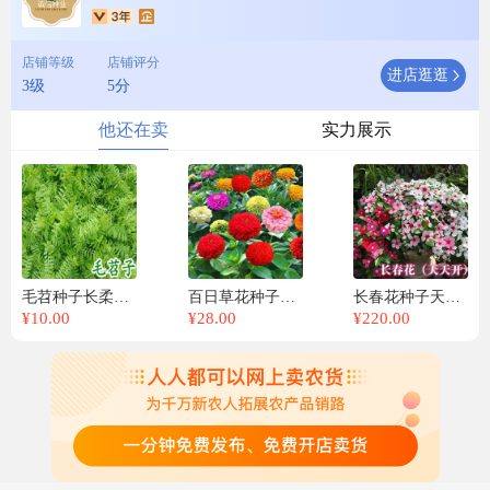
店铺等级
店铺评分
进店逛逛
3级
5分
他还在卖
实力展示
毛苕种子长柔毛野豌豆种籽箭舌豌豆种毛叶光叶紫花苕子毛苕子绿肥
百日草花种子混色百日菊易活花籽四季开花室外庭院阳台步步高种籽
长春花种子天天开花期长多年生花海庭院室内阳台盆栽花卉花草种籽
¥
10.00
¥
28.00
¥
220.00