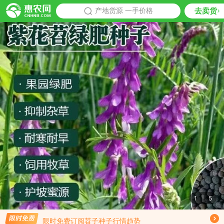
去卖货
批发
产地货源 一手价格
推荐
1
|
5
免费订阅商品降价通知
限时免费订阅苕子种子行情趋势