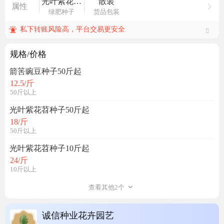
光叶紫花苕种子
散装
属性
绿肥种子
货品包装
私下转账风险高，平台交易更安全
规格/价格
箭筈豌豆种子50斤起
12.5
/斤
50斤以上
光叶紫花苕种子50斤起
18
/斤
50斤以上
光叶紫花苕种子10斤起
24
/斤
10斤以上
查看其他2个
诚信种业花卉园艺