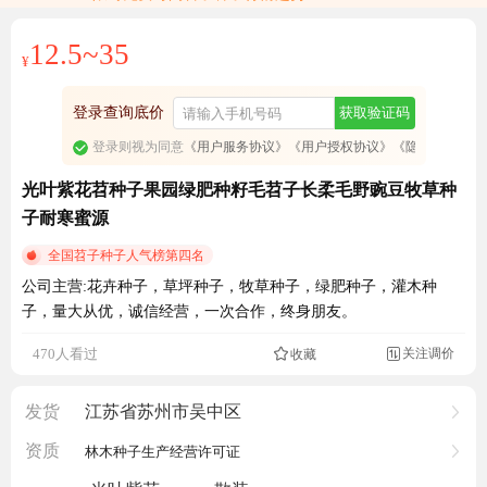
12.5~35
¥
登录查询底价
获取验证码
登录则视为同意
《用户服务协议》
《用户授权协议》
《隐私政策》
光叶紫花苕种子果园绿肥种籽毛苕子长柔毛野豌豆牧草种
子耐寒蜜源
全国苕子种子人气榜第四名
公司主营:花卉种子，草坪种子，牧草种子，绿肥种子，灌木种
子，量大从优，诚信经营，一次合作，终身朋友。
关注调价
470人看过
收藏

发货
江苏省苏州市吴中区
资质
林木种子生产经营许可证