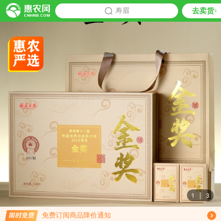
去卖货
批发
寿眉
推荐
1
|
3
限时免费订阅寿眉行情趋势
免费订阅商品降价通知