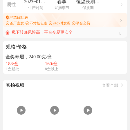
2023~01~03 ~ 2023~12~24
春季
恒温长期保存
属性
生产时间
采摘季节
保质期
茶厂直发
不对板包赔
24小时发货
平台交易
私下转账风险高，平台交易更安全
规格/价格
金奖寿眉，240.00克/盒
188
/盒
160
/盒
1盒起批
8盒以上
实拍视频
查看全部