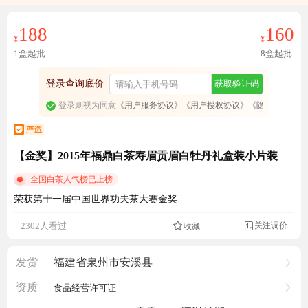
188
160
¥
¥
1盒起批
8盒起批
登录查询底价
获取验证码
登录则视为同意
《用户服务协议》
《用户授权协议》
《隐私政策》
【金奖】2015年福鼎白茶寿眉贡眉白牡丹礼盒装小片装
全国白茶人气榜已上榜
荣获第十一届中国世界功夫茶大赛金奖
成交1828元
关注调价
2302人看过
收藏

发货
福建省泉州市安溪县
资质
食品经营许可证