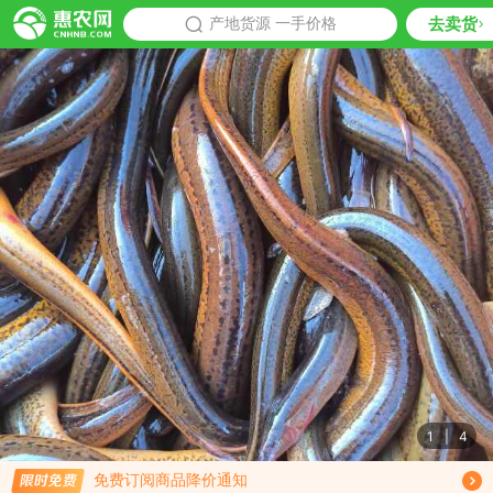
去卖货
批发
产地货源 一手价格
推荐
1
|
4
限时免费订阅黄鳝行情趋势
免费订阅商品降价通知