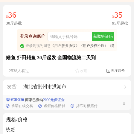
36
35
¥
¥
30斤起批
95斤起批
登录查询底价
获取验证码
登录则视为同意
《用户服务协议》
《用户授权协议》
《隐私政策》
鳝鱼 虾田鳝鱼 30斤起发 全国物流第二天到
成交4360元
关注调价
2538人看过
收藏

发货
湖北省荆州市洪湖市
商家已缴纳
2000元保证金
承诺在线交易
虚假价格赔付
货不对板赔付
规格/价格
统货