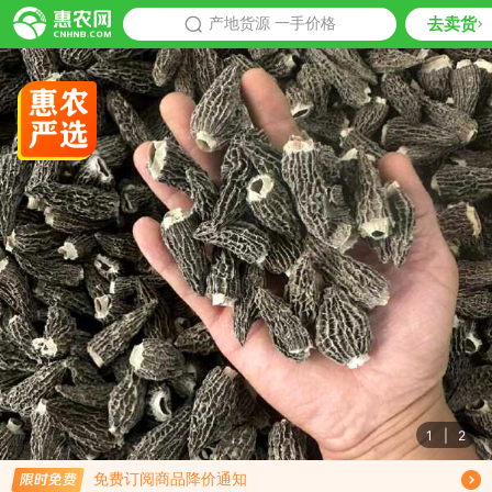
去卖货
批发
产地货源 一手价格
推荐
1
|
2
限时免费订阅羊肚菌行情趋势
免费订阅商品降价通知