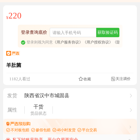
220
¥
登录查询底价
获取验证码
登录则视为同意
《用户服务协议》
《用户授权协议》
《隐私政策》
羊肚菌
成交9821元
关注调价
1182人看过
收藏

发货
陕西省汉中市城固县
干货
属性
货品状态
不对板包赔
掺假包赔
48小时发货
平台交易
私下转账风险高，平台交易更安全