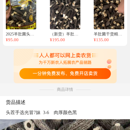
2025羊肚菌头茬手选无熏硫商超实体头茬黑厚电商专用一件代发
（新货）羊肚菌性价比，一手货源，各种规格齐全
羊肚菌干货精选2026剪炳干羊肚菌酒店饭店新鲜羊肚菌
¥
95.00
¥
195.00
¥
135.00
商品详情
货品描述
头茬手选光冒7妹  3-6    肉厚颜色黑