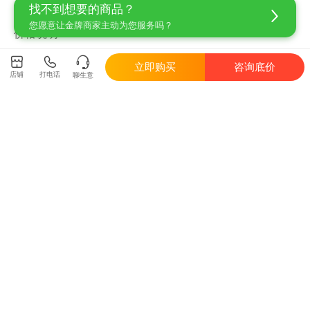
找不到想要的商品？
理。
您愿意让金牌商家主动为您服务吗？
价格说明
1、
划线价格：
指惠农网平台内经营者建议参考价，并非原价。由
立即购买
咨询底价
店铺
打电话
聊生意
于产品更新时间、行情波动等原因，该价格可能会跟下单时有差
异，仅供购买时参考。
2、
未划线价：
指当前产品的价格，具体成交价格根据商品参加活
动、或使用粮票、优惠券等发生变化，最终以订单结算价格为准。
商品编号：8288222
当前位置：
首页
>
蔬菜
>
羊肚菌