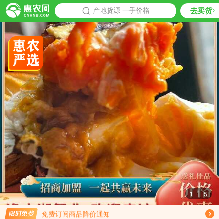
去卖货
批发
产地货源 一手价格
推荐
1
|
5
限时免费订阅大闸蟹行情趋势
免费订阅商品降价通知