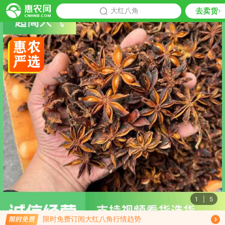
去卖货
批发
大红八角
推荐
1
|
5
免费订阅商品降价通知
限时免费订阅大红八角行情趋势