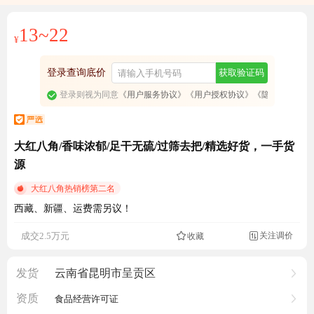
13~22
¥
登录查询底价
获取验证码
登录则视为同意
《用户服务协议》
《用户授权协议》
《隐私政策》
大红八角/香味浓郁/足干无硫/过筛去把/精选好货，一手货
源
大红八角热销榜第二名
西藏、新疆、运费需另议！
6843人看过
关注调价
成交2.5万元
收藏

发货
云南省昆明市呈贡区
资质
食品经营许可证