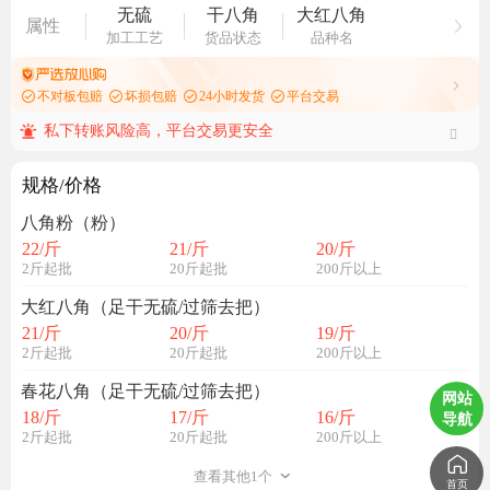
无硫
干八角
大红八角
属性
加工工艺
货品状态
品种名
不对板包赔
坏损包赔
24小时发货
平台交易
私下转账风险高，平台交易更安全
规格/价格
八角粉（粉）
22
/斤
21
/斤
20
/斤
2斤起批
20斤起批
200斤以上
大红八角（足干无硫/过筛去把）
21
/斤
20
/斤
19
/斤
2斤起批
20斤起批
200斤以上
春花八角（足干无硫/过筛去把）
网站
18
/斤
17
/斤
16
/斤
导航
2斤起批
20斤起批
200斤以上
查看其他1个
首页