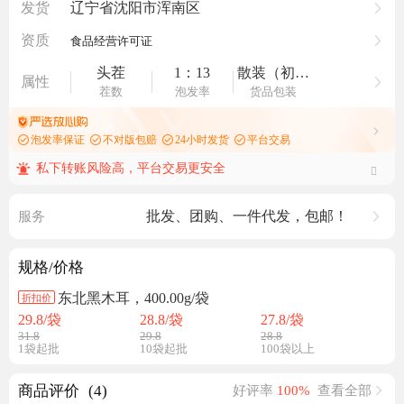
发货
辽宁省沈阳市浑南区
资质
食品经营许可证
头茬
1：13
散装（初级农产品）
属性
茬数
泡发率
货品包装
泡发率保证
不对版包赔
24小时发货
平台交易
私下转账风险高，平台交易更安全
批发、团购、一件代发，包邮！
服务
规格/价格
东北黑木耳，400.00g/袋
折扣价
29.8
/袋
28.8
/袋
27.8
/袋
31.8
29.8
28.8
1袋起批
10袋起批
100袋以上
商品评价
(4)
好评率
100%
查看全部