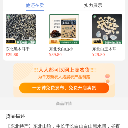
他还在卖
实力展示
东北黑木耳干货散装批发长白山头茬秋木耳无根肉厚农家新货无增重
东北长白山小碗耳干货500g精品黑木耳椴木头茬秋木耳肉厚无根
东北白玉木耳干货散装批发长白山白木耳农家头茬新货无硫无根肉厚
¥
29.80
¥
39.80
¥
29.80
商品详情
货品描述
【东北特产】东北山珍，生长于长白山白山黑水间，昼夜