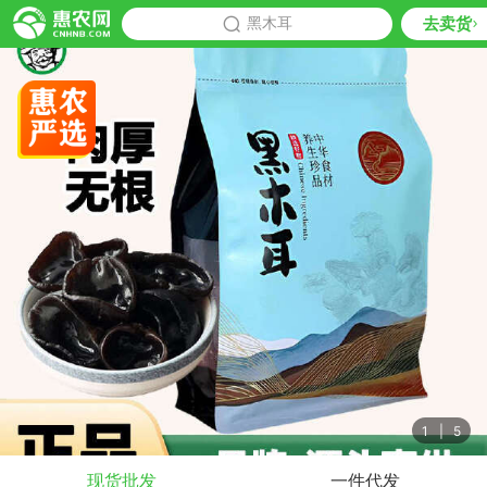
去卖货
批发
黑木耳
推荐
1
|
5
现货批发
一件代发