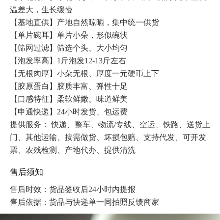
温差大，生长缓慢

【基地直供】产地自然晾晒，集中统一供货

【单片碗耳】单片小朵，形似碗状

【筛网过滤】筛选个头、大小均匀

【泡发率高】1斤泡发12-13斤左右

【无根肉厚】小朵无根、厚度一元硬币上下

【胶原蛋白】胶质丰富、弹性十足 

【口感特征】柔软鲜嫩、味道鲜美

【申通快递】24小时发货、包运费
提供服务： 快递、整车、物流/专线、空运、铁路、送货上
门、其他运输、按需做货、坏损包赔、支持代发、可开发
票、农残检测、产地代办、提供清洗 
售后须知
售后时效：货品签收后24小时内提报

售后依据：货品与快递单一同拍照反馈商家