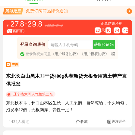
免费订阅商品降价通知
限时免费订阅黑木耳行情趋势
27.8-29.8
距离结束还剩
¥
¥28.8-31.8
:
:
天
23
10
34
41
登录查询底价
获取验证码
登录则视为同意
《用户服务协议》
《用户授权协议》
《隐私政策》
东北长白山黑木耳干货400g头茬新货无根食用菌土特产直
供批发
辽宁省木耳人气榜第二名
东北秋木耳，长白山林区生长，人工采摘、自然晾晒，个头均匀，
泡发率12倍，无根肉厚、弹性十足！
1434人看过
关注调价
成交516.6元
收藏
