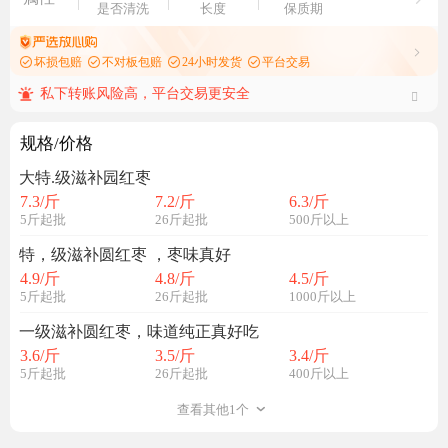
是否清洗
长度
保质期
坏损包赔
不对板包赔
24小时发货
平台交易
私下转账风险高，平台交易更安全
规格/价格
大特.级滋补园红枣
7.3
/斤
7.2
/斤
6.3
/斤
5斤起批
26斤起批
500斤以上
特，级滋补圆红枣 ，枣味真好
4.9
/斤
4.8
/斤
4.5
/斤
5斤起批
26斤起批
1000斤以上
一级滋补圆红枣，味道纯正真好吃
3.6
/斤
3.5
/斤
3.4
/斤
5斤起批
26斤起批
400斤以上
查看其他1个