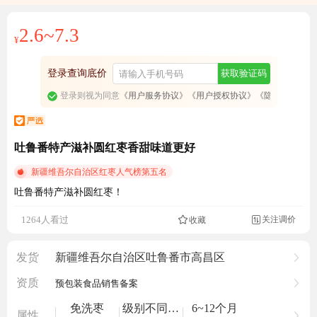
2.6~7.3
¥
登录查询底价
获取验证码
登录则视为同意
《用户服务协议》
《用户授权协议》
《隐私政策》
吐鲁番特产滋补圆红枣香甜味道更好
新疆维吾尔自治区红枣人气榜第五名
吐鲁番特产滋补圆红枣！
成交3152.1元
关注调价
1264人看过
收藏

发货
新疆维吾尔自治区吐鲁番市高昌区
资质
预包装食品销售备案
免洗枣
级别不同大小不同。
6~12个月
属性