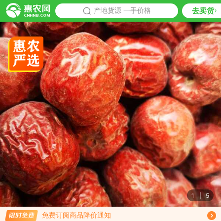
去卖货
批发
产地货源 一手价格
推荐
1
|
5
限时免费订阅红枣行情趋势
免费订阅商品降价通知