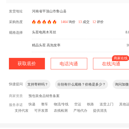
发货地址
河南省平顶山市鲁山县
采购热度
1464
询价
13
成交
12
评价
头茬电商木耳丝
8
规格选择
精品头茬 高泡发率
1
一斤泡发多少斤？
木耳加工过吗？
有最新的照片或者视
产地在哪？
春耳还是秋耳？
是头茬么？
菌包上的
获取底价
电话沟通
在线沟通
成色和品相怎么样？
木耳干度怎么样？
干净吗？
快捷提问
支持寄样吗？
分别有什么规格？价格是多少？
询问加微
商家资质
预包装食品销售备案
快递
整车
物流/专线
空运
铁路
送货上门
其他
服务承诺
支持代发
可开发票
农残检测
产地代办
提供清洗