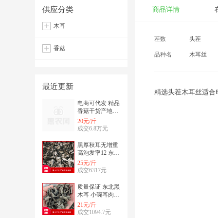
供应分类
商品详情
木耳
茬数
头茬
香菇
品种名
木耳丝
最近更新
精选头茬木耳丝适合
电商可代发 精品
香菇干货产地直
发 肉厚无根个头
20元/斤
均匀冬菇花菇
成交6.8万元
黑厚秋耳无增重
高泡发率12 东北
黑木耳干货 商超
25元/斤
饭店小碗耳
成交6317元
质量保证 东北黑
木耳 小碗耳肉厚
无根秋木耳 干货
21元/斤
黑厚餐饮电商
成交1094.7元