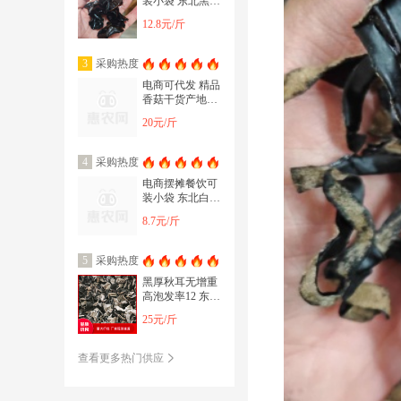
装小袋 东北黑木
耳干货肉厚无根
12.8元/斤
小碗展销会出摊
采购热度
3
电商可代发 精品
香菇干货产地直
发 肉厚无根个头
20元/斤
均匀冬菇花菇
采购热度
4
电商摆摊餐饮可
装小袋 东北白玉
木耳干货 大小均
8.7元/斤
匀黑斑少包邮
采购热度
5
黑厚秋耳无增重
高泡发率12 东北
黑木耳干货 商超
25元/斤
饭店小碗耳
查看更多热门供应