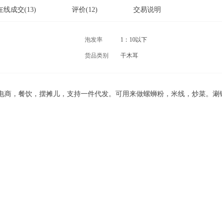
在线成交
(13)
评价
(12)
交易说明
泡发率
1：10以下
货品类别
干木耳
电商，餐饮，摆摊儿，支持一件代发。可用来做螺蛳粉，米线，炒菜。涮