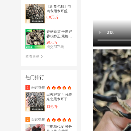
【新货包邮】电
商专用木耳丝干
货 头茬白背毛木
8.8元/斤
耳丝 皮木耳丝
香菇新货 干度好
香味醇正 规格齐
全秋菇冬菇 肉厚
20元/斤
花菇产地直发
成交2573元
查看更多
热门排行
采购热度
1
出摊好货 可分装
东北黑木耳干货
黑厚小碗耳 电商
15元/斤
可一件代发
采购热度
2
可电商代发 可分