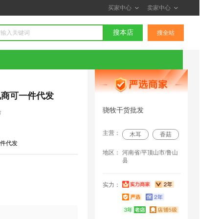
买家中心
卖家中心
搜本店
搜全站
电商可一件代发
骁牧干货批发
合
主营：
木耳
香菇
件代发
地区：
河南省/平顶山市/鲁山
县
实力：
*风 联系了该商家