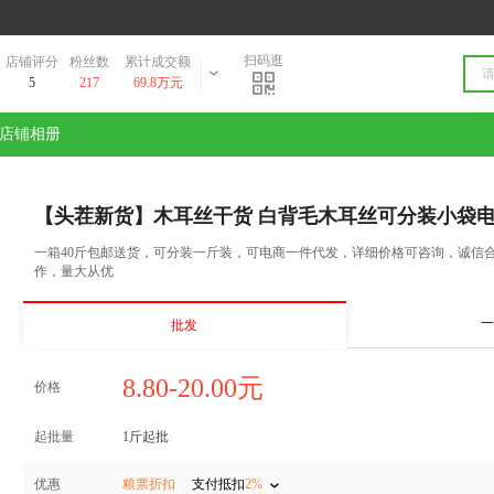
扫码逛
店铺评分
粉丝数
累计成交额
5
217
69.8万元
店铺相册
【头茬新货】木耳丝干货 白背毛木耳丝可分装小袋
一箱40斤包邮送货，可分装一斤装，可电商一件代发，详细价格可咨询，诚信
作，量大从优
一
批发
8.80-20.00元
价格
起批量
1斤起批
优惠
粮票折扣
支付抵扣
2%