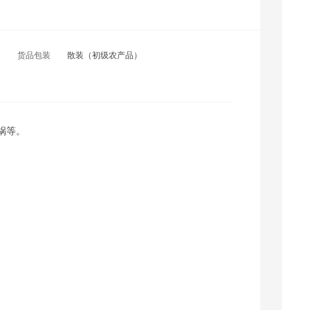
河南采购商(7239) 联系了该商家
枫***1 联系了该商家
河南采购商(3357) 联系了该商家
货品包装
散装（初级农产品）
广东采购商(1650) 联系了该商家
锅等。