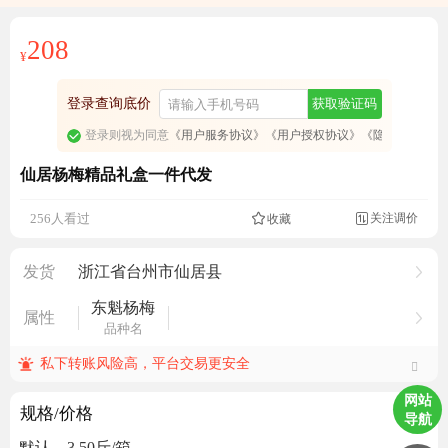
208
¥
登录查询底价
获取验证码
登录则视为同意
《用户服务协议》
《用户授权协议》
《隐私政策》
仙居杨梅精品礼盒一件代发
关注调价
256人看过
收藏

发货
浙江省台州市仙居县
东魁杨梅
属性
品种名
私下转账风险高，平台交易更安全
网站
规格/价格
导航
默认，3.50斤/箱