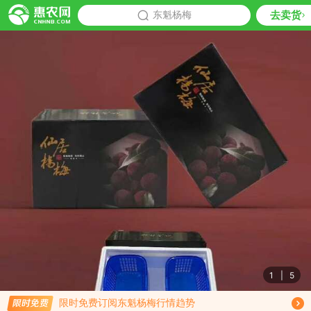
去卖货
批发
东魁杨梅
推荐
1
|
5
免费订阅商品降价通知
限时免费订阅东魁杨梅行情趋势