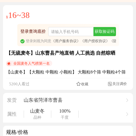
16~38
¥
登录查询底价
获取验证码
登录则视为同意
《用户服务协议》
《用户授权协议》
《隐私政策》
【无硫麦冬】山东曹县产地直销 人工挑选 自然晾晒
全国麦冬人气榜第一名
【山麦冬】【大颗粒 中颗粒 小颗粒】 大颗粒8个筛 中颗粒4个筛
关注调价
5200人看过
收藏

发货
山东省菏泽市曹县
山麦冬
100%
属性
品种
干度
规格/价格