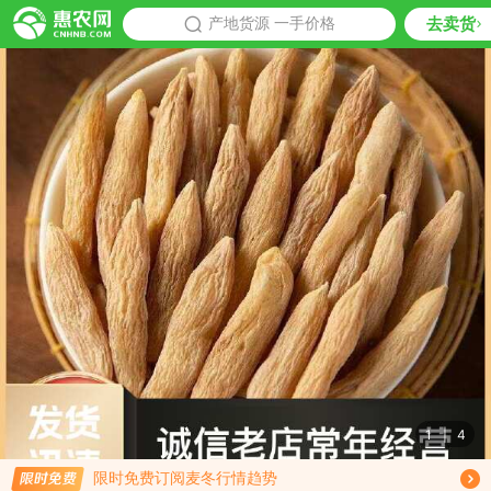
去卖货
批发
产地货源 一手价格
推荐
1
|
4
免费订阅商品降价通知
限时免费订阅麦冬行情趋势