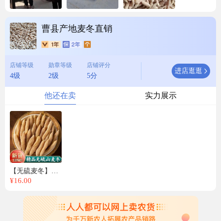
曹县产地麦冬直销
店铺等级
勋章等级
店铺评分
进店逛逛
4级
2级
5分
他还在卖
实力展示
【无硫麦冬】山东曹县产地直销 人工挑选 自然晾晒
¥
16.00