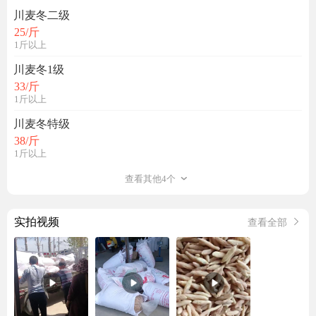
川麦冬二级
25
/斤
1斤以上
川麦冬1级
33
/斤
1斤以上
川麦冬特级
38
/斤
1斤以上
查看其他4个
实拍视频
查看全部