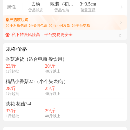
去柄
散装（初级农产品）
3~3.5cm
属性
货品状态
货品包装
菌盖直径
不对板包赔
掺假包赔
48小时发货
平台交易
私下转账风险高，平台交易更安全
规格/价格
香菇通货（适合电商 餐饮用）
23
/斤
20
/斤
1斤起批
40斤以上
精品小香菇2.5（小个头 均匀）
28
/斤
25
/斤
1斤起批
40斤以上
茶花 花菇3-4
33
/斤
29
/斤
1斤起批
40斤以上