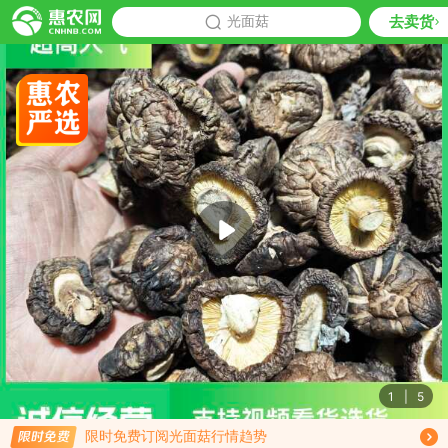
去卖货
批发
光面菇
推荐
1
|
5
免费订阅商品降价通知
限时免费订阅光面菇行情趋势