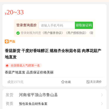
20~33
¥
登录查询底价
获取验证码
登录则视为同意
《用户服务协议》
《用户授权协议》
《隐私政策》
香菇新货 干度好香味醇正 规格齐全秋菇冬菇 肉厚花菇产
地直发
全国香菇人气榜第一名
香菇产地直发 品质保证价格美丽
1515人看过
关注调价
成交2573元
收藏

发货
河南省平顶山市鲁山县
资质
预包装食品销售备案