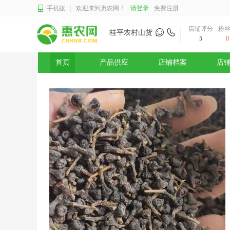
手机版
欢迎来到惠农网！
请登录
免费注册
店铺评分
粉
桂平农村山货
5
0
首页
产品供应
店铺档案
店