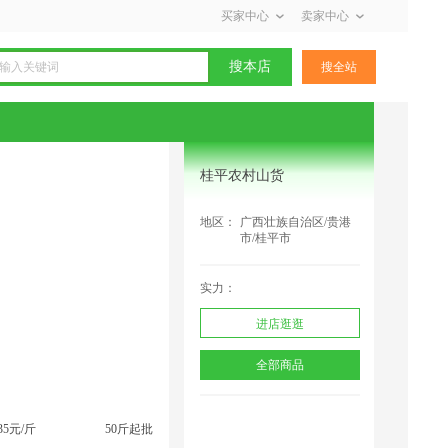
买家中心
卖家中心
搜本店
搜全站
桂平农村山货
地区：
广西壮族自治区/贵港
市/桂平市
实力：
进店逛逛
全部商品
35元/斤
50斤起批