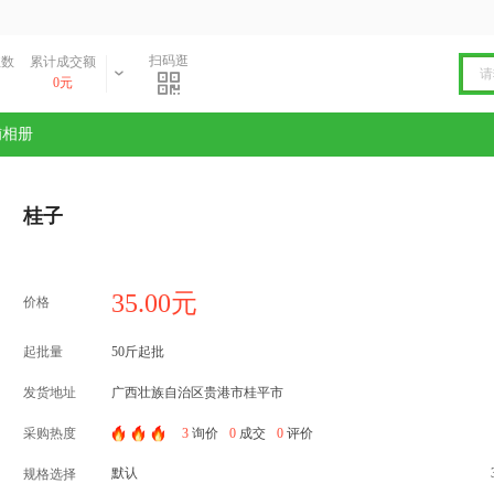
扫码逛
丝数
累计成交额
0元
铺相册
桂子
35.00元
价格
起批量
50斤起批
发货地址
广西壮族自治区贵港市桂平市
采购热度
3
询价
0
成交
0
评价
默认
规格选择