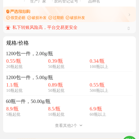
生产厂家
农药登记证号
品种名
假货必赔
破损补发
过期赔
破损补发
私下转账风险高，平台交易更安全
规格/价格
1200包一件，2.00g/瓶
0.55
/瓶
0.39
/瓶
0.34
/瓶
20瓶起批
50瓶起批
100瓶以上
1200包一件，5.00g/瓶
1.1
/瓶
0.89
/瓶
0.55
/瓶
10瓶起批
50瓶起批
500瓶以上
60瓶一件，50.00g/瓶
8.9
/瓶
8.5
/瓶
6.9
/瓶
5瓶起批
10瓶起批
60瓶以上
查看其他2个