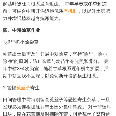
起茎叶徒旺而根系发育迟缓。 每年早春或冬季封冻
前，可结合中耕开沟追施优质
有机肥
，以提升土壤肥
力并增强植株越冬抗寒能力。
四、中耕除草作业
1.抓早抓小除杂草
幼苗出土后需及时开展中耕除草，坚持“除早、除小、
除净”的原则，防止杂草与幼苗争夺光照和养分。 第一
年中耕3-4次为宜，随着甘草根系逐年横向扩展，后
期中耕宜浅不宜深，以免切断珍贵的横生根系。
2.警惕
菟丝子
寄生
田间管理中需特别留意菟丝子等恶性寄生杂草，一旦
发现必须连根拔除并带出田外集中销毁。 对于非留种
田块，应在花蕾期及时摘除花蕾，阻断菟丝子繁殖途