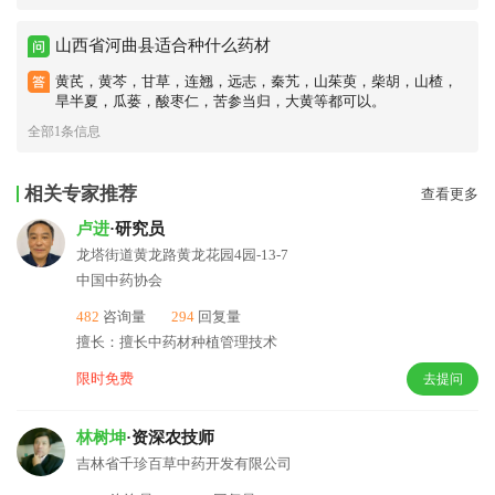
山西省河曲县适合种什么药材
黄芪，黄芩，甘草，连翘，远志，秦艽，山茱萸，柴胡，山楂，
旱半夏，瓜蒌，酸枣仁，苦参当归，大黄等都可以。
全部1条信息
相关专家推荐
查看更多
卢进
·研究员
龙塔街道黄龙路黄龙花园4园-13-7
中国中药协会
482
咨询量
294
回复量
擅长：擅长中药材种植管理技术
限时免费
去提问
林树坤
·资深农技师
吉林省千珍百草中药开发有限公司