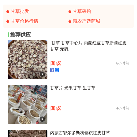
甘草批发
甘草采购
甘草价格行情
惠农严选商城
推荐供应
￼ 甘草 甘草中心片 内蒙红皮甘草新疆红皮
甘草 无硫
面议
6小时前
甘草片 光果甘草 生甘草
面议
4小时前
内蒙古鄂尔多斯杭锦旗红皮甘草