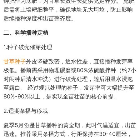
钾肥作为底肥，为甘草长效生长提供充足养分。 施肥
后需将土壤耙细整平，确保地块无大坷垃，防止影响
后续播种深度和出苗整齐度。
二、科学播种定植
1.种子破壳催芽处理
甘草种子
外皮坚硬致密，透水性差，直接播种发芽率
极低。播前需采用物理碾磨或80%浓硫酸拌种（约7小
时闷种后清水冲洗）进行破壳处理，随后用温水浸泡
至露白。 经过规范处理的种子，发芽率可大幅提升至
80%-90%以上，是实现全苗壮苗的核心前提。
2.适期条播与移栽
夏季5月份是甘草播种的黄金期，此时气温适宜，出苗
迅速。推荐采用条播方式，行距保持在30-40厘米，