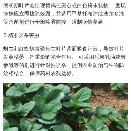
病初期叶片会出现黄褐色斑点或白色粉末状物。 发现
病株应立即拔除烧毁，并选用甲基托布津或波尔多液
等杀菌剂进行全田喷雾防控，遏制病情蔓延。
2.精准灭杀害虫
蚜虫和红蜘蛛常聚集在叶片背面吸食汁液，导致叶片
发黄枯萎，严重影响光合作用。 可采用乐果乳油或苦
参碱等药剂进行针对性喷杀，提倡农业防治与生物防
治相结合，保障药材农残达标。