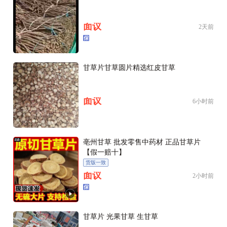
面议
2天前
甘草片甘草圆片精选红皮甘草
面议
6小时前
亳州甘草 批发零售中药材 正品甘草片
【假一赔十】
货版一致
面议
2小时前
甘草片 光果甘草 生甘草