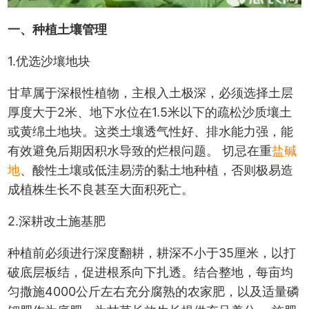
一、种植土壤管理
1.优选沙壤地块
甘草属于深根性植物，主根入土极深，必须选择土层
厚度大于2米、地下水位在1.5米以下的疏松沙质壤土
或黄绵土地块。这类土壤透气性好、排水能力强，能
有效避免后期因积水导致的烂根问题。 切忌在重
盐碱
地
、酸性土壤或低洼易涝的黏土地种植，否则极易造
成植株生长不良甚至大面积死亡。
2.深耕改土施基肥
种植前必须进行深度翻耕，耕深不小于35厘米，以打
破底层板结，促进根系向下扎透。结合整地，每亩均
匀撒施4000公斤左右充分腐熟的农家肥，以及适量磷