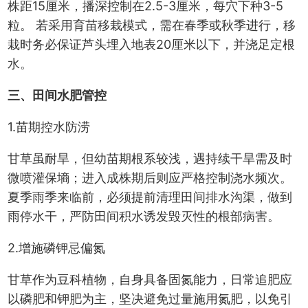
株距15厘米，播深控制在2.5-3厘米，每穴下种3-5
粒。 若采用育苗移栽模式，需在春季或秋季进行，移
栽时务必保证芦头埋入地表20厘米以下，并浇足定根
水。
三、田间水肥管控
1.苗期控水防涝
甘草虽耐旱，但幼苗期根系较浅，遇持续干旱需及时
微喷灌保墒；进入成株期后则应严格控制浇水频次。
夏季雨季来临前，必须提前清理田间排水沟渠，做到
雨停水干，严防田间积水诱发毁灭性的根部病害。
2.增施磷钾忌偏氮
甘草作为豆科植物，自身具备固氮能力，日常追肥应
以磷肥和钾肥为主，坚决避免过量施用氮肥，以免引