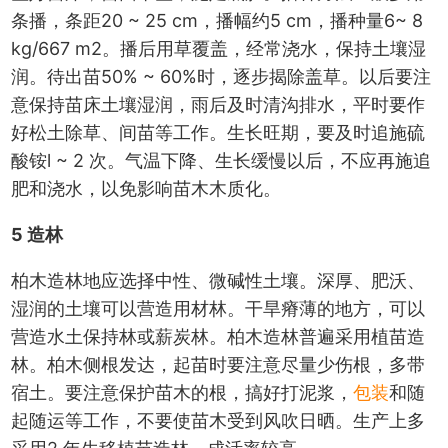
条播，条距20 ~ 25 cm，播幅约5 cm，播种量6~ 8
kg/667 m2。播后用草覆盖，经常浇水，保持土壤湿
润。待出苗50% ~ 60%时，逐步揭除盖草。以后要注
意保持苗床土壤湿润，雨后及时清沟排水，平时要作
好松土除草、间苗等工作。生长旺期，要及时追施硫
酸铵l ~ 2 次。气温下降、生长缓慢以后，不应再施追
肥和浇水，以免影响苗木木质化。
5 造林
柏木造林地应选择中性、微碱性土壤。深厚、肥沃、
湿润的土壤可以营造用材林。干旱瘠薄的地方，可以
营造水土保持林或薪炭林。柏木造林普遍采用植苗造
林。柏木侧根发达，起苗时要注意尽量少伤根，多带
宿土。要注意保护苗木的根，搞好打泥浆，
包装
和随
起随运等工作，不要使苗木受到风吹日晒。生产上多