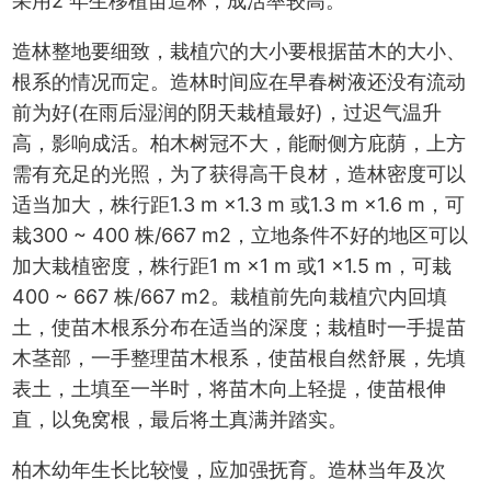
采用2 年生移植苗造林，成活率较高。
造林整地要细致，栽植穴的大小要根据苗木的大小、
根系的情况而定。造林时间应在早春树液还没有流动
前为好(在雨后湿润的阴天栽植最好)，过迟气温升
高，影响成活。柏木树冠不大，能耐侧方庇荫，上方
需有充足的光照，为了获得高干良材，造林密度可以
适当加大，株行距1.3 m ×1.3 m 或1.3 m ×1.6 m，可
栽300 ~ 400 株/667 m2，立地条件不好的地区可以
加大栽植密度，株行距1 m ×1 m 或1 ×1.5 m，可栽
400 ~ 667 株/667 m2。栽植前先向栽植穴内回填
土，使苗木根系分布在适当的深度；栽植时一手提苗
木茎部，一手整理苗木根系，使苗根自然舒展，先填
表土，土填至一半时，将苗木向上轻提，使苗根伸
直，以免窝根，最后将土真满并踏实。
柏木幼年生长比较慢，应加强抚育。造林当年及次