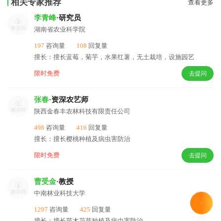
相关专家推荐
查看更多
李青峰
·研究员
湖南省农业科学院
197
咨询量
108
回复量
擅长：擅长蓝莓，菊芋，水果红薯，无土栽培，设施园艺
限时免费
去提问
张春
·资深农艺师
陕西金春丰农林科技有限责任公司
498
咨询量
416
回复量
擅长：擅长樱桃种植及病虫害防治
限时免费
去提问
曹受金
·教授
中南林业科技大学
1297
咨询量
425
回复量
擅长：擅长苗木花草种植及病虫害防治