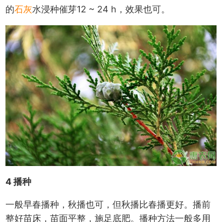
的
石灰
水浸种催芽12 ~ 24 h，效果也可。
4 播种
一般早春播种，秋播也可，但秋播比春播更好。播前
整好苗床，苗面平整，施足底肥。播种方法一般多用