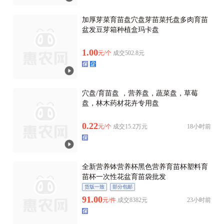
加厚芽菜育苗盘穴盘芽苗菜托盘多肉育苗
盆发豆芽箱种植盒玛卡盘
1.00
元/个
成交502.8元
穴盘/育苗盘 ，营养盘，蔬菜盘，草莓
盘，林木药材花卉专用盘
0.22
元/个
成交15.2万元
18小时前
全新营养钵营养杯黑色营养育苗杯塑料育
苗杯一次性花盆育苗袋批发
货版一致
部分包邮
91.00
元/件
成交8382元
23小时前