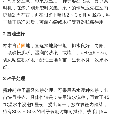
种时务必注意。球果成熟后，种子容易飞散，要抓紧
时机，在鳞片刚开裂时采集。采下的球果应先在室内
晾晒2 周左右，再在阳光下曝晒2 ~ 3 d 即可脱粒，种
子晒干扬净以后，可装布袋或木桶等容器贮藏待用。
2 圃地选择
柏木育
苗圃
地，宜选择地势平坦、排水良好、向阳、
土壤疏松肥沃、湿润的沙壤土或壤土。pH 值6 ~7.5。
切忌粘重积水地；酸性土壤育苗，生长不良，效果不
好。
3 种子处理
播种前种子需经催芽处理。可采用温水浸种催芽，出
苗快且整齐。具体作法是：先用清水洗种，再置于45
℃温水中浸泡1 昼夜，捞出晾干，放在箩筐内催芽，
待有30% ~ 50%的种子裂嘴时即可播种。或采用5%