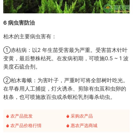
6 病虫害防治
柏木的主要病虫害有：
①赤枯病：以2 年生苗受害最为严重。受害苗木针叶
变黄，最后整株枯死。在发病初期，可喷施0.5 ~ 1 波
美度石硫合剂。
②柏木毒蛾：为害叶子，严重时可将全部树叶吃光。
在早春用人工捕捉，灯火诱杀、剪除有虫茧和虫卵的
枝条，也可喷施敌百虫或杀螟松乳剂毒杀幼虫。
农产品批发
采购农产品
农产品价格行情
惠农严选商城