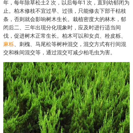
年，每年除草松土2 次，以后每年1 次，直到幼郁闭为
止。柏木修枝不宜过早、过强，只能修去下部干枯枝
条，否则就会影响树木生长。栽植密度大的林木，郁
闭后二、三年出现分化现象时，应及时进行适当间
伐，促进树木正常生长。柏木可以和女贞、栓皮栎、
麻栎
、刺槐、马尾松等树种混交，混交方式有行间混
交和株间混交等，通过混交可减少柏毛虫为害。