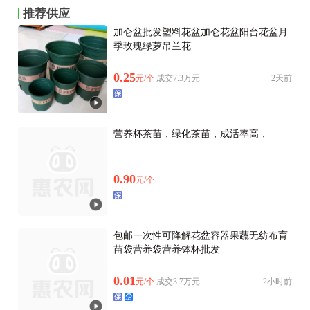
推荐供应
加仑盆批发塑料花盆加仑花盆阳台花盆月
季玫瑰绿萝吊兰花
0.25
元/个
成交7.3万元
2天前
营养杯茶苗，绿化茶苗，成活率高，
0.90
元/个
包邮一次性可降解花盆容器果蔬无纺布育
苗袋营养袋营养钵杯批发
0.01
元/个
成交3.7万元
2小时前