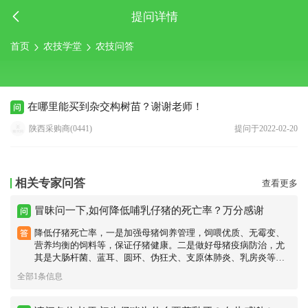
提问详情
首页
农技学堂
农技问答
在哪里能买到杂交构树苗？谢谢老师！
陕西采购商(0441)
提问于2022-02-20
相关专家问答
查看更多
冒昧问一下,如何降低哺乳仔猪的死亡率？万分感谢
降低仔猪死亡率，一是加强母猪饲养管理，饲喂优质、无霉变、
营养均衡的饲料等，保证仔猪健康。二是做好母猪疫病防治，尤
其是大肠杆菌、蓝耳、圆环、伪狂犬、支原体肺炎、乳房炎等病
的免疫和防治。三是加强仔猪管理，做好防压、防冷等。
全部1条信息