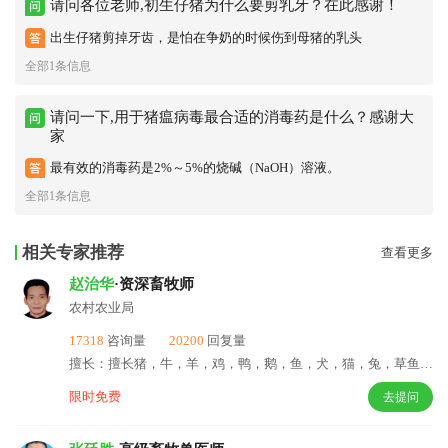
请问各位老师,初生仔猪为什么要剪乳牙？在此感谢！
出生仔猪剪掉牙齿，是怕在争奶的时候伤到母猪的乳头
全部1条信息
请问一下,用于猪瘟病毒最合适的消毒药是什么？感谢大
家
最有效的消毒药是2%～5%的烧碱（NaOH）溶液。
全部1条信息
相关专家推荐
查看更多
赵治华
·资深畜牧师
农村农业局
17318
咨询量
20200
回复量
擅长：擅长猪，牛，羊，鸡，鸭，鹅，鱼，犬，猫，兔，草鱼，鲢鱼，甲鱼等饲养和疾病防治技术。
限时免费
去提问