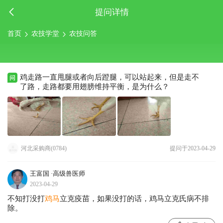
提问详情
首页
农技学堂
农技问答
鸡走路一直甩腿或者向后蹬腿，可以站起来，但是走不
了路，走路都要用翅膀维持平衡，是为什么？
河北采购商(0784)
提问于2023-04-29
王富国
·高级兽医师
2023-04-29
不知打没打
鸡
马
立克疫苗，如果没打的话，鸡马立克氏病不排
除。