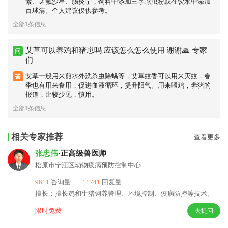
素、诺氟沙星、肠炎宁，饲料中添加三字球虫粉或在饮水中添加
百球清。个人建议仅供参考。
全部1条信息
艾草可以养鸡和猪崽吗 应该怎么怎么使用 谢谢🙏 专家
们
艾草一般用来煎水外洗杀虫除螨等，艾草蚊香可以用来灭蚊，春
季也有用来食用，促进血液循环，提升阳气。用来喂鸡，养猪的
报道，比较少见，慎用。
全部1条信息
相关专家推荐
查看更多
张忠伟
·正高级兽医师
松原市宁江区动物疫病预防控制中心
9611
咨询量
11741
回复量
擅长：擅长鸡和生猪饲养管理、环境控制、疫病防控等技术。
限时免费
去提问