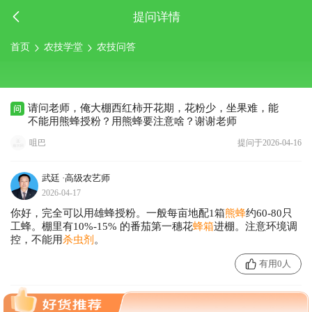
提问详情
首页
农技学堂
农技问答
请问老师，俺大棚西红柿开花期，花粉少，坐果难，能
不能用熊蜂授粉？用熊蜂要注意啥？谢谢老师
咀巴
提问于2026-04-16
武廷
·高级农艺师
2026-04-17
你好，完全可以用雄蜂授粉。一般每亩地配1箱
熊蜂
约60-80只
工蜂。棚里有10%-15% 的番茄第一穗花
蜂箱
进棚。注意环境调
控，不能用
杀虫剂
。
有用0人