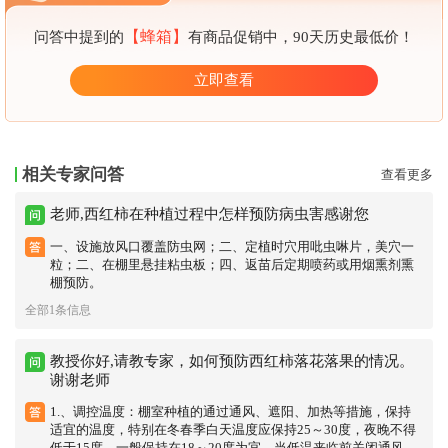
【蜂箱】
问答中提到的
有商品促销中，90天历史最低价！
立即查看
相关专家问答
查看更多
老师,西红柿在种植过程中怎样预防病虫害感谢您
一、设施放风口覆盖防虫网；二、定植时穴用吡虫啉片，美穴一
粒；二、在棚里悬挂粘虫板；四、返苗后定期喷药或用烟熏剂熏
棚预防。
全部1条信息
教授你好,请教专家，如何预防西红柿落花落果的情况。
谢谢老师
1.、调控温度：棚室种植的通过通风、遮阳、加热等措施，保持
适宜的温度，特别在冬春季白天温度应保持25～30度，夜晚不得
低于15度，一般保持在18～20度为宜。当低温来临前关闭通风