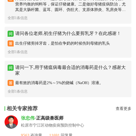
营养均衡的饲料等，保证仔猪健康。二是做好母猪疫病防治，尤
其是大肠杆菌、蓝耳、圆环、伪狂犬、支原体肺炎、乳房炎等病
的免疫和防治。三是加强仔猪管理，做好防压、防冷等。
全部1条信息
请问各位老师,初生仔猪为什么要剪乳牙？在此感谢！
出生仔猪剪掉牙齿，是怕在争奶的时候伤到母猪的乳头
全部1条信息
请问一下,用于猪瘟病毒最合适的消毒药是什么？感谢大
家
最有效的消毒药是2%～5%的烧碱（NaOH）溶液。
全部1条信息
相关专家推荐
查看更多
张忠伟
·正高级兽医师
松原市宁江区动物疫病预防控制中心
9563
咨询量
11691
回复量