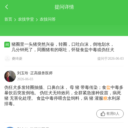
提问详情
首页
农技学堂
农技问答
猪圈里一头猪突然兴奋，转圈，口吐白沫，倒地划水，
几分钟死了，同圈猪有的呕吐，怀疑食盐中毒或伪狂犬
夔绮菱
提问于2026-06-03
刘玉玲
·正高级兽医师
2026-06-03
伪狂犬多发转圈抽搐、口鼻白沫， 母 猪 带毒传染；食
盐
中毒多
暴饮后突发倒地。 伪狂犬无特效药，全群紧急接种疫苗，病死
猪 无害化处理。 食盐中毒停喂含盐饲料，病 猪 灌服
糖
水利尿
排毒。
有用0人