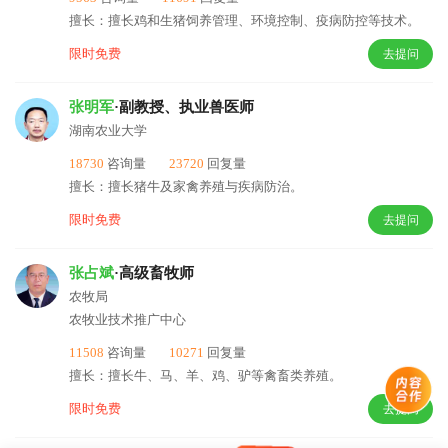
擅长：擅长鸡和生猪饲养管理、环境控制、疫病防控等技术。
限时免费
去提问
张明军
·副教授、执业兽医师
湖南农业大学
18730
咨询量
23720
回复量
擅长：擅长猪牛及家禽养殖与疾病防治。
限时免费
去提问
张占斌
·高级畜牧师
农牧局
农牧业技术推广中心
11508
咨询量
10271
回复量
擅长：擅长牛、马、羊、鸡、驴等禽畜类养殖。
限时免费
去提问