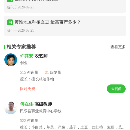
提问于2020-09-21
黄淮地区种植蚕豆 最高亩产多少？
提问于2020-08-21
相关专家推荐
查看更多
许其安
·农艺师
创业
515
咨询量
31
回复量
擅长：擅长粮油作物
限时免费
去提问
何在佳
·高级教师
民乐县职业教育中心学校
522
咨询量
擅长：小白菜，芹菜，洋葱，茄子，土豆，西红柿，豌豆，苋菜，生菜，萝卜，西葫芦，油菜，胡萝卜，黄瓜，大蒜，油麦菜，韭菜，文冠果，仁用杳，梨，蚕豆，葵花籽，小米，大麦，小麦，高粱，茴香，青稞，大豆，胡麻籽等等蔬菜、水果、粮油作物种植