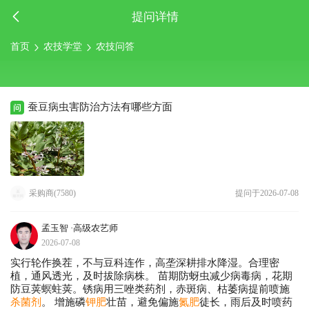
提问详情
首页
农技学堂
农技问答
蚕豆病虫害防治方法有哪些方面
采购商(7580)
提问于2026-07-08
孟玉智
·高级农艺师
2026-07-08
实行轮作换茬，不与豆科连作，高垄深耕排水降湿。合理密
植，通风透光，及时拔除病株。 苗期防蚜虫减少病毒病，花期
防豆荚螟蛀荚。锈病用三唑类药剂，赤斑病、枯萎病提前喷施
杀菌剂
。 增施磷
钾肥
壮苗，避免偏施
氮肥
徒长，雨后及时喷药