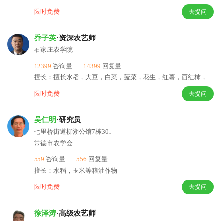
限时免费
去提问
乔子英
·资深农艺师
石家庄农学院
12399
咨询量
14399
回复量
擅长：擅长水稻，大豆，白菜，菠菜，花生，红薯，西红柿，肥料，小麦，绿豆，高亮，稻谷。
限时免费
去提问
吴仁明
·研究员
七里桥街道柳湖公馆7栋301
常德市农学会
559
咨询量
556
回复量
擅长：水稻，玉米等粮油作物
限时免费
去提问
徐泽涛
·高级农艺师