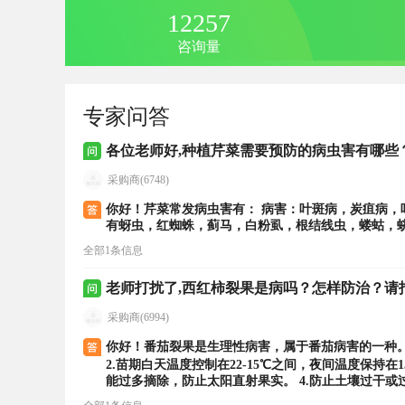
12257
咨询量
专家问答
各位老师好,种植芹菜需要预防的病虫害有哪些
采购商(6748)
你好！芹菜常发病虫害有： 病害：叶斑病，炭疽病
有蚜虫，红蜘蛛，蓟马，白粉虱，根结线虫，蝼蛄，
全部1条信息
老师打扰了,西红柿裂果是病吗？怎样防治？请
采购商(6994)
你好！番茄裂果是生理性病害，属于番茄病害的一种。
2.苗期白天温度控制在22-15℃之间，夜间温度保持在
能过多摘除，防止太阳直射果实。 4.防止土壤过干或
善土壤结构，为根系的生长发育提供良好的土壤环境。 