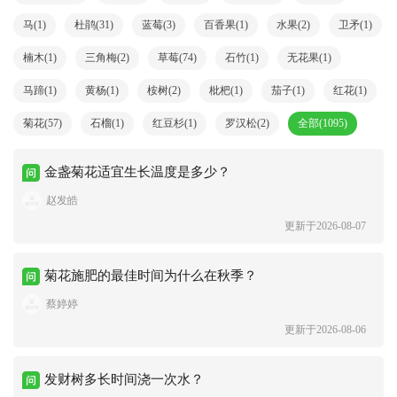
马(1)
杜鹃(31)
蓝莓(3)
百香果(1)
水果(2)
卫矛(1)
楠木(1)
三角梅(2)
草莓(74)
石竹(1)
无花果(1)
马蹄(1)
黄杨(1)
桉树(2)
枇杷(1)
茄子(1)
红花(1)
菊花(57)
石榴(1)
红豆杉(1)
罗汉松(2)
全部(1095)
金盏菊花适宜生长温度是多少？
赵发皓
更新于2026-08-07
菊花施肥的最佳时间为什么在秋季？
蔡婷婷
更新于2026-08-06
发财树多长时间浇一次水？