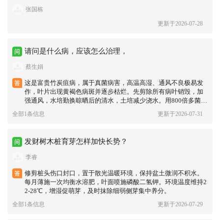
在换水时滴入2-3滴专用营养液。
张国栋
更新于2026-07-28
请问是什么病，应该怎么治理，
蔡生娟
这是富贵竹炭疽病，属于真菌病害，高温高湿、通风不良极易发
作，叶片出现黄褐色病斑并逐步枯烂。先剪除所有病叶销毁，加
强通风，水培勤换晾晒后的清水，土培减少浇水。用800倍多菌灵
或苯甲吡唑酯整株喷洒叶片正反面，七天喷一次，连续两到三
全部1条信息
更新于2026-07-31
次，发病期间暂停施肥，避免病害扩散。
发财树木桩育芽怎样加快长势？
李睿
修剪桩头伤口封口，置于散光温暖环境，保持盆土微润不积水。
每月薄施一次均衡水溶肥，叶面喷施磷酸二氢钾。环境温度维持2
2-28℃，增湿促萌芽，及时抹除细弱侧芽集中养分。
全部1条信息
更新于2026-07-29