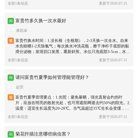
根，就能长势旺盛、叶片油绿。
全部1条信息
更新于2026-07-31
富贵竹多久换一次水最好
康昌淑
富贵竹换水时间：1.没长根（生根期），2‑3天换一次全水。自来
水先晾晒1‑2天除氯气；每次换水冲洗花瓶，擦干净杆子底部的黏
滑分泌物；发现切口发黑，重新斜剪。水位只泡底部3‑5cm，水下
不要留叶子。2.已经长出白色新根：水清澈就只补水，不用频繁
全部1条信息
更新于2026-07-31
全换水，频繁换水反而容易黄叶。夏天高温，7‑10天彻底换一
次；水浑浊、有异味立刻换水。冬天低温，15‑20天彻底换一次 平
时水蒸发变少，直接补晾晒好的自来水即可，不用整瓶换掉。
请问富贵竹夏季如何管理能管理好？
赵罡
富贵竹夏季管理要点：1.光照：避免暴晒，强光直射会灼伤叶
片，应放在明亮的散射光处，也可用遮阳网遮去约50%的阳光。2.
温度：适宜生长温度为20-28℃。当气温超过35℃生长会变缓，务
必放在阴凉通风处，以防叶片焦边。3.浇水：夏季水分蒸发快，
全部1条信息
更新于2026-07-31
需增加浇水和喷雾频率。土培保持盆土湿润，2-5天浇一次。每天
早晚向叶片和周围喷水增湿降温。水培换水要勤，每2-3天换一次
清水。水位保持在瓶身1/3处，仅淹没根部即可。4.施肥：薄肥勤
菊花扦插注意哪些病虫害？
施，夏季生长旺季可15-20天施一次稀薄的氮磷钾复合肥。水培则