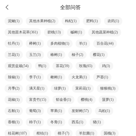
全部问答
泥鳅(1)
其他水果种植(2)
枸杞(1)
肥料(1)
农药(1)
其他苗木花草(361)
碧桃(13)
槭树(1)
其他蔬菜种植(2)
牡丹(1)
榉树(1)
多肉植物(1)
羊(1)
百合花(44)
兰花(1)
玉兰(3)
椿树(1)
柚子(2)
樱花(1)
观赏盆栽(54)
鸭(1)
茶花(59)
玫瑰(65)
鸡(3)
辣椒(1)
李子(1)
楸树(1)
火龙果(1)
芦荟(1)
月季(2)
满天星(1)
绿萝(1)
茉莉花(1)
猕猴桃(3)
花椒(1)
富贵竹(15)
郁金香(1)
樱桃(4)
菠萝(1)
石斛(1)
葡萄(3)
苹果(1)
发财树(57)
乌桕(1)
香榧(1)
柿子(1)
冬青(1)
西瓜(1)
猪(1)
桂花树(107)
柑桔(1)
桃子(7)
羊肚菌(1)
国槐(3)