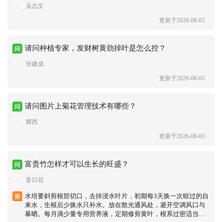
吴志文
更新于2026-08-05
请问种植专家，发财树黄劲掉叶是怎么控？
张建成
更新于2026-08-05
请问图片上菊花管理技术有哪些？
耀西
更新于2026-08-03
富贵竹怎样才可以生长的旺盛？
姜日花
水培要斜剪根部切口，去掉浸水叶片，初期每3天换一次晾过的自
来水，生根后少换水只补水。放在散光通风处，避开空调风口与
暴晒。每月滴少量专用营养液，定期修剪黄叶，根系过密适当疏