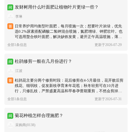
发财树用什么叶面肥让植物叶片更绿一些？
李琳
日常养护用均衡型叶面肥，每月喷施一次；想要叶片浓绿，优先
选0.2%尿素搭配磷酸二氢钾混合喷施，氮肥增绿、钾肥壮叶。也
可选用螯合铁叶面肥，解决缺铁发黄，避开正午高温喷施，薄肥
勤施，防止肥害烧叶。
全部1条信息
更新于2026-07-29
杜鹃修剪一般在几月份进行？
江波
杜鹃花主要分两个修剪时段：花后修剪在4-5月最佳，花开败后剪
残花、细弱枝，促发新枝孕育来年花苞；秋冬轻剪可在10月进
行，只修乱枝，严禁盛夏高温和早春孕蕾期重剪，不然会剪掉花
芽导致不开花。
全部1条信息
更新于2026-07-31
菊花种植怎样合理施肥？
采购商(0138)