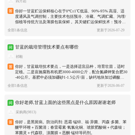
四方起
你好一甘蓝贮运保鲜核心在于‌0℃±1℃低温、90%-95% 高湿、适
度通风及气调控制‌，主要技术包括预冷、冷藏、气调贮藏、沟埋/
假植等传统方法及薄膜包装保鲜 。其关键贮运保鲜技术：预冷处
理‌：采收后迅速去除田间热，采用冷风预冷（10-15 小时）或自然
全部1条信息
更新于2026-07-29
晾晒去表面水，降低呼吸强度 。低温冷藏‌：库温维持‌0℃-1℃‌，相
对湿度‌90%-95%‌，配合良好通风，可保鲜‌4-5 个月‌；需保留部分
外叶保护叶球，堆码留空隙防压伤 。气调贮藏（CA）‌：调节氧气
甘蓝的栽培管理技术要点有哪些
至‌2%-5%‌、二氧化碳‌0%-6%‌，温度 3-10℃（通常接近 0℃效果更
佳），可延长保鲜至‌100 天左右‌，抑制衰老和腐烂 。 ‌薄膜包装保
祁毅
鲜‌：使用 0.03-0.05mm 聚乙烯薄膜单棵包装或箱内垫膜（非完全
密封），在 0-2℃下可保鲜‌30-90 天‌，防止失水并避免无氧呼吸伤
你好，甘蓝栽培技术要点，一是选择适宜品种，培育壮苗，适时
害 。 ‌传统贮藏法‌：包括‌沟埋藏‌（覆土保湿防冻）、‌堆藏‌（室内通
定植。二是亩施腐熟有机肥3000-4000公斤，配合氮磷钾复合肥30
风堆码，内置空箱增通风）、‌挂藏‌（根部悬挂利于通风，适合南
-40公斤。基肥中必须加硼砂1-1.5公斤/亩，缺钙地块加过磷酸钙
方）及‌假植贮藏‌（带根埋土，营养回流充实叶球）。 ‌1-MCP 熏
或钙肥。三是缓苗后控水蹲苗10-15天，叶球开始包心后，结束蹲
全部1条信息
更新于2026-06-07
蒸‌：采后用 0.5-5µl/L 的 1-甲基环丙烯（1-MCP）处理 12-24 小
苗，需水大增，要小水勤浇，保持土壤湿润，切忌忽干忽湿，否
时，阻断乙烯作用，显著延缓衰老和黄化 。‌‌
则易裂球或散球。采收前5-7天停止浇水，防止叶球炸裂，提高耐
贮性。四是缓苗后结合浇水，亩追尿素5-8公斤。蹲苗结束时，追
你好老师,甘蓝上面的这些黑点是什么原因谢谢老师
一次高氮复合肥10-15公斤/亩。包心初期重追一次，亩施高氮高
钾复合肥20-25公斤，可结合浇水冲施。结球中期视长势再追一
采购商(9813)
次。莲座期至结球初期，用0.2%硼砂+0.3%氯化钙溶液叶面喷施2-
3次。五是病虫害防治，预防为主，综合防治，早预防，早治疗，
你好，是黑斑病。防治药剂: 恶霜·锰锌、福·异菌、丙森·多菌、苯
对症用药。
醚甲环唑＋百菌清；春雷霉素·氧氯化铜、琥胶肥酸铜＋代森铵；
苯菌灵＋代森联、溴菌腈＋恶酮·锰锌等药剂。