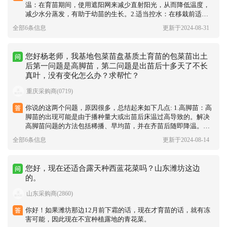
温‌：在育苗期间，使用遮阳网来减少直射阳光，从而降低温度，
减少水分蒸发，有助于幼苗的生长。2.适当控水‌：在移栽前适当
控制水分，促进根系发育，提高幼苗的抗旱能力，减少因高温干
全部6条信息
更新于2024-08-31
旱对幼苗生长的影响。3.调整种植计划‌：如果高温干旱天气持续
时间较长，可以考虑调整种植计划，选择适合当前气候条件的品
种或者推迟移栽时间，以避免极端高温对幼苗造成伤害。4.加强
您好杨老师，我基地包菜苗盘基质土育苗的包菜苗出土
管理‌：加强田间管理，及时除草、松土，增加土壤透气性，有利
后第一问题是高脚苗，第二问题是出苗后十多天了不长
于根系呼吸和生长。5.叶面喷肥‌：利用叶面喷肥的方法，为幼苗
真叶，没有变化怎么办？求帮忙？
提供必要的营养，同时起到降温和抗旱的作用。 通过上述措施，
可以有效减轻高温对育苗的影响，从而推迟移栽时间，确保移栽
重庆采购商(0719)
后的幼苗能够适应新的生长环境，健康生长‌。
你说的这两个问题，原因很多，总结起来如下几点: 1.高脚苗：‌高
脚苗的出现可能是由于播种量大或出苗后床温过高导致的。‌解决
高脚苗问题的方法包括稀播、‌早均苗，‌并在齐苗后随即降温。‌如
果幼苗徒长，‌可以使用50-100毫克/千克的矮壮素喷施细苗‌。 2.出
全部6条信息
更新于2024-08-14
苗后十多天了不长真叶：‌这个问题可能是由于土壤问题、‌板结透
气性差、‌有害病菌多，‌或者栽植前底肥不足、‌施入的粪肥没有充
分腐熟好，‌导致营养不足或烧苗现象。‌解决这一问题的方法包括
您好，现在还适合露天种西蓝花菜吗？山东潍坊这边
提前养护调理土壤、‌补充有益菌、‌使用自带营养生物菌冲施肥，‌
的。
以及确保栽植前底肥充足且粪肥充分腐熟‌。‌
山东采购商(2860)
你好！如果潍坊那边12月前下霜的话，现在才育苗的话，就有冻
害可能，因此现在不宜种植露地的青花菜。