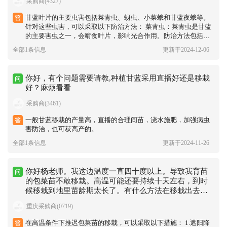
采购商(4327)
‌甘蓝叶片的主要虫害包括菜青虫、蚜虫、小菜蛾和甘蓝夜蛾等‌。
针对这些虫害，可以采取以下防治方法： ‌菜青虫‌：菜青虫是甘蓝
的主要害虫之一，会啃食叶片，影响光合作用。防治方法包括： ‌
生物防治‌：利用天敌如寄生蜂、瓢虫等自然控制害虫。 ‌化学防
全部1条信息
更新于2024-12-06
治‌：使用高效、低毒的杀虫剂，如吡虫啉、氯氰菊酯。 ‌蚜虫‌：蚜
虫会吸取植物汁液，导致叶片变形和生长受阻。防治方法包括： ‌
黄 板诱 杀‌：利用蚜虫对黄色的趋性，设置黄 板诱 杀。 ‌生物防
你好，有个问题需要请教,种植甘蓝采用直播好还是移栽
治‌：释放瓢虫等天敌控制蚜虫数量。 ‌化学防治‌：使用吡虫啉、噻
好？麻烦看看
虫嗪等药剂进行喷洒。 ‌小菜蛾和甘蓝夜蛾‌：这两种害虫会啃食叶
片，导致叶片出现缺刻和孔洞。防治方法包括： ‌物理防治‌：设置
采购商(3461)
防虫网或覆盖银灰色地膜，避免害虫接近作物。 ‌生物防治‌：利用
赤眼蜂等天敌控制害虫。 ‌化学防治‌：使用甲维盐、氯虫苯甲酰胺
一般甘蓝移栽的产量高，直播的合理间苗，浇水施肥，加强病虫
等药剂进行喷洒。
害防治，也可获高产的。
全部1条信息
更新于2024-11-26
你好杨老师。我这边温度一直四十度以上。导致我育苗
的包菜苗不敢移栽。高温可能还要持续十天左右，到时
候移栽到地里苗龄期太长了。有什么方法在移栽出去可
以补救的吗？
重庆采购商(0719)
在高温条件下推迟包菜苗的移栽，可以采取以下措施： 1‌.遮阳降