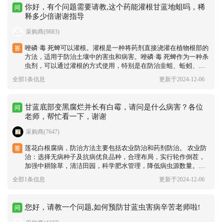
你好，有个问题需要请教,这个药能灌根甘蓝地蛆吗，稀
释多少倍谢谢指导
采购商(9883)
唑磷·毒 死蜱可以灌根‌。灌根是一种将药剂直接浇灌在植物根部的
方法，适用于防治土壤中的害虫和病害。唑磷·毒 死蜱作为一种杀
虫剂，可以通过灌根的方式使用，特别是在防治韭蛆、蚯蚓、根
蛆等地下害虫时效果显著‌。此外，秋季植物根系进入第二生长高
全部1条信息
更新于2024-12-06
峰期时，通过根部埋施辛硫磷、毒 死蜱等药物，可以增强药剂的
吸收效果‌。
甘蓝底部变黑腐烂并长有白霉，请问是什么病害？各位
老师，帮忙看一下，谢谢
采购商(7647)
‌莲花白根腐病，防治方法主要包括农业防治和药剂防治。‌ ‌农业防
治‌：选择无病种子及抗病优良品种，合理布局，实行轮作倒茬，
加强中耕除草，清洁田园，科学肥水管理，降低病虫源数量。避
免施用未腐熟农家肥，合理施肥灌溉，减少根系损伤和叶片破
全部1条信息
更新于2024-12-06
损，防止虫害伤口等。‌ ‌药剂防治‌：对于菌核病，可以使用40%嘧
霉胺悬浮剂、50%异菌脲可湿性粉剂、50%啶酰菌胺水分散剂或8
0%嘧霉胺水分散剂进行喷洒，每7-10天喷洒一次，连续喷洒2-3
您好，请教一个问题,如何预防甘蓝虫害病辛苦老师啦!
次，以控制发病。‌ 通过这些措施可以有效防治莲花白根腐病，确
保作物的健康生长。