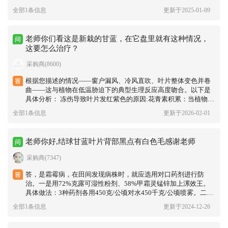
全部1条信息
更新于2025-01-09
老师你们看这是新栽的甘蓝，在它盘里就有这种情况，
这要怎么治疗？
采购商(8600)
根据您描述的情况——窗户漏风、冷风直吹、叶片整体变色并卷
曲——这与植物在低温胁迫下的典型生理反应高度吻合。以下是
具体分析： 冻伤导致叶片发红紫色的原因:花青素积累‌：当植物遭
受低温胁迫时，其体内会启动自我保护机制。一种常见的反应是
全部1条信息
更新于2026-02-01
合成大量的花青素（一种红色至紫色的色素），以吸收多余光
能、保护光合组织免受损伤。这会导致叶片呈现红紫色，这与油
菜在冬季低温下叶片发紫发红的机理相似‌1。 ‌叶绿素分解‌：低温
老师你好,结球甘蓝叶片背部黑点有白色毛感谢老师
会抑制叶绿素的合成，并加速其分解，使得叶片原有的绿色褪
去，让花青素的红色/紫色更加显现。 冷风导致叶片向下卷曲的原
采购商(7347)
因。细胞失水与萎蔫‌：冷风会显著加速叶片表面的水分蒸发（蒸
腾作用），而低温下植物根系的吸水能力会大幅下降。这种“吸水
答，是霜霉病，在田间发现病株时，就应选用对口药剂进行防
少、蒸发快”的矛盾导致植株严重缺水，细胞失去膨压，叶片因此
治。一是用72%克露可湿性粉剂、58%甲霜灵锰锌加上漯效王。
萎蔫、下垂、卷曲‌2。 ‌生理保护反应‌：叶片向下卷曲也是一种减
具体做法：3种药剂各用450克/公顷对水450千克/公顷喷雾。二是
少暴露面积、降低水分流失的自我保护行为。
用菌力托150克/公顷+甲K杀菌灵+150克/公顷+美露二号300克/公
全部1条信息
更新于2024-12-26
顷对水240千克/公顷喷雾。三是用烯酰吗啉300克/公顷加上绿农
素150克/公顷混合加水喷雾。