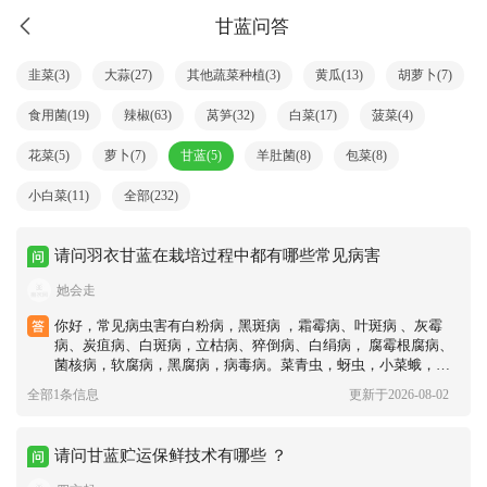
甘蓝问答
韭菜(3)
大蒜(27)
其他蔬菜种植(3)
黄瓜(13)
胡萝卜(7)
食用菌(19)
辣椒(63)
莴笋(32)
白菜(17)
菠菜(4)
花菜(5)
萝卜(7)
甘蓝(5)
羊肚菌(8)
包菜(8)
小白菜(11)
全部(232)
请问羽衣甘蓝在栽培过程中都有哪些常见病害
她会走
你好，常见病虫害有白粉病，黑斑病 ，霜霉病、叶斑病 、灰霉
病、炭疽病、白斑病，立枯病、猝倒病、白绢病， 腐霉根腐病、
菌核病，软腐病，黑腐病，病毒病。菜青虫，蚜虫，小菜蛾，夜
蛾类等。
全部1条信息
更新于2026-08-02
请问甘蓝贮运保鲜技术有哪些 ？