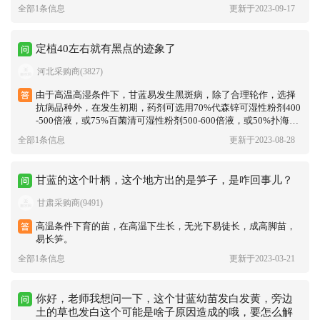
全部1条信息
更新于2023-09-17
定植40左右就有黑点的迹象了
河北采购商(3827)
由于高温高湿条件下，甘蓝易发生黑斑病，除了合理轮作，选择
抗病品种外，在发生初期，药剂可选用70%代森锌可湿性粉剂400
-500倍液，或75%百菌清可湿性粉剂500-600倍液，或50%扑海因
可湿性粉剂1500倍液，或47%加瑞农可湿性粉剂600-800倍液，或
全部1条信息
更新于2023-08-28
80%新万生可湿性粉剂600倍液，或50%腐霉利可湿性粉剂2000倍
液喷雾。隔7-10天喷l次，连续2-3次。
甘蓝的这个叶柄，这个地方出的是笋子，是咋回事儿？
甘肃采购商(9491)
高温条件下育的苗，在高温下生长，无光下易徒长，成高脚苗，
易长笋。
全部1条信息
更新于2023-03-21
你好，老师我想问一下，这个甘蓝幼苗发白发黄，旁边
土的草也发白这个可能是啥子原因造成的哦，要怎么解