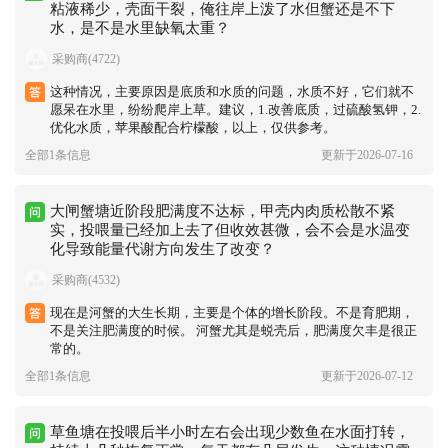
粘液稀少，壳面干裂，俺往岸上泼了水但蟹还是不下
水，是不是水里缺氧太重？
采购商(4722)
这种情况，主要原因是底质和水质的问题，水质不好，它们就不
愿呆在水里，纷纷爬岸上草。建议，1.改善底质，过硫酸氢钾，2.
优化水质，苹果酸配合柠檬酸，以上，仅供参考。
全部1条信息
更新于2026-07-16
大闸蟹塘近阶段肥满度不达标，甲壳内肉质松散不紧
实，投喂量已经加上去了但收效甚微，会不会是水温变
化导致能量代谢方向发生了改变？
采购商(4532)
现在是河蟹的大生长期，主要是个体的增长阶段。不是育肥期，
不是关注肥满度的时候。 河蟹尤其是蜕壳后，肥满度欠丰是很正
常的。
全部1条信息
更新于2026-07-12
草鱼塘在投喂后半小时左右会出现少数鱼在水面打转，