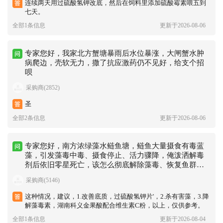
连续两天用过硫酸氢钾改底，然后在饲料里添加硫酸霉素喂五到
七天。
全部1条信息
更新于2026-08-06
专家您好，我家北方蟹塘暴雨后水位暴涨，大闸蟹水肿
病爬边，壳软无力，撒了抗应激药仍不见好，给支个招
呗
采购商(2852)
圣
全部2条信息
更新于2026-08-06
专家您好，南方浓绿藻水鲢鱼塘，鲢鱼大量摄食有毒蓝
藻，引发藻毒中毒、摄食停止、活力骤降，俺泼洒解毒
剂后依旧零星死亡，该怎么彻底解除藻毒、恢复鱼群状
态？辛苦您了
采购商(5146)
这种情况，建议，1.改善底质，过硫酸氢钾片'，2.杀有害藻，3.降
解藻毒素，湖南科义金果酸配合维生素C粉，以上，仅供参考。
全部1条信息
更新于2026-08-04