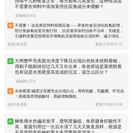
持续十几秒恢复正常，每天都有几尾发生，这种情况需
不需要在饲料中添加某些抗应激成分来缓解？
采购商(8563)
不需要！ 这是典型饲料投喂应激——草鱼吃食后消化耗氧剧增，
部分鱼缺氧短暂失衡打转 。抗应激添加剂治标不治本，关键是：
①减料控量②投喂前开增氧机③改喂低粉尘湿软料，减少消化负
担 。
全部2条信息
更新于2026-07-11
大闸蟹甲壳表面光泽度下降且出现白色粉末状附着物，
用刷子能刷掉但过几天又长出来，有老师说是藻类附着
也有说是水质硬度高造成的沉淀，该怎么区分？
采购商(1571)
水体硬度\碱度过高蟹壳会出现白点，用有机酸，乳酸菌。纤毛虫
丶固着藻类用硫酸锌，粪硫增氧颗粒。
全部1条信息
更新于2026-07-09
鲫鱼塘水色偏浓发浑，透明度偏低，鱼群摄食积极性不
高，絮凝剂用过一次后水清了几天又恢复原样，根源是
不是底部有机物积累太多需要彻底清淤？