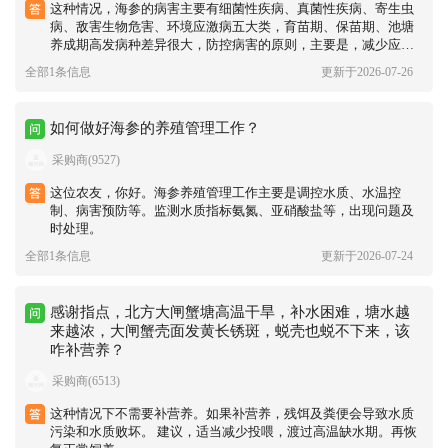
这种情况，海参的病害主要有细菌性疾病、真菌性疾病、寄生虫
病、敌害生物危害、环境应激病五大类，育苗期、保苗期、池塘
养成期高发病种差异很大，防控病害的原则，主要是，减少应
激，预防为主，少用抗生素，保持水质优良，定期改善底质，不
全部1条信息
更新于2026-07-26
让底质恶化。以上，仅供参考。
如何做好海参的养殖管理工作？
采购商(9527)
这位农友，你好。海参养殖管理工作主要是调控水质、水温控
制、病害预防等。监测水质指标氨氮、亚硝酸盐等，出现问题及
时处理。
全部1条信息
更新于2026-07-24
感谢指点，北方大闸蟹塘高温干旱，补水困难，塘水越
来越浓，大闸蟹壳面发黄长锈斑，蜕壳也蜕不下来，该
咋补营养？
采购商(6513)
这种情况下不需要补营养。如果补营养，残饵及粪便会导致水质
污染和水质败坏。 建议，适当减少投喂，渡过高温缺水期。再恢