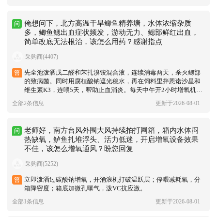
俺想问下，北方高温干旱鲫鱼精养塘，水体浓缩杂质
多，鲫鱼鳃出血症状频发，游动无力、鳃部鲜红出血，
简单改底无法根治，该怎么用药？感谢指点
采购商(4407)
先全池泼洒戊二醛和苯扎溴铵混合液，连续消毒两天，杀灭鳃部
的致病菌。同时用腐植酸钠遮光稳水，再在饲料里拌恩诺沙星和
维生素K3，连喂5天，帮助止血消炎。每天中午开2小时增氧机，
让水体上下对流，改善底层缺氧加重鳃部负担的情况。
全部2条信息
更新于2026-08-01
老师好，南方台风外围大风持续拍打网箱，箱内水体闷
热缺氧，鲈鱼扎堆浮头、活力低迷，开启增氧设备效果
不佳，该怎么增氧通风？盼您回复
采购商(5252)
立即泼洒过碳酸钠增氧，开涌浪机打破温跃层；停喂减耗氧，分
箱降密度；箱底加微孔曝气，泼VC抗应激。
全部1条信息
更新于2026-08-01