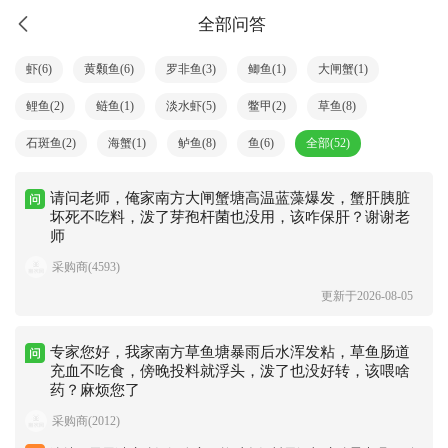
全部问答
虾(6)
黄颡鱼(6)
罗非鱼(3)
鲫鱼(1)
大闸蟹(1)
鲤鱼(2)
鲢鱼(1)
淡水虾(5)
鳖甲(2)
草鱼(8)
石斑鱼(2)
海蟹(1)
鲈鱼(8)
鱼(6)
全部(52)
请问老师，俺家南方大闸蟹塘高温蓝藻爆发，蟹肝胰脏
坏死不吃料，泼了芽孢杆菌也没用，该咋保肝？谢谢老
师
采购商(4593)
更新于2026-08-05
专家您好，我家南方草鱼塘暴雨后水浑发粘，草鱼肠道
充血不吃食，傍晚投料就浮头，泼了也没好转，该喂啥
药？麻烦您了
采购商(2012)