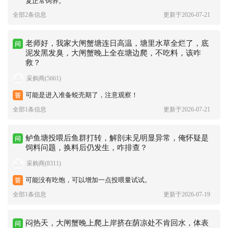
复正常饲养。
全部2条信息
更新于2026-07-21
老师好，我家大闸蟹塘连日高温，塘里水草全烂了，底
泥发黑发臭，大闸蟹晚上全在塘边爬，不吃料，该咋
救？
采购商(5661)
可能是进入准备蜕壳期了，注意观察！
全部1条信息
更新于2026-07-21
鲈鱼塘投喂后鱼群打转，解剖未见明显异常，俺怀疑是
饲料问题，换料后仍发生，咋排查？
采购商(8311)
可能没有吃饱，可以增加一点投喂量试试。
全部1条信息
更新于2026-07-19
闷热天，大闸蟹晚上爬上岸挤在荫凉处不肯回水，体表