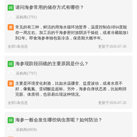
请问海参常用的储存方式有哪些？
采购商(3791)
常见的有三种，鲜活的用海水循环池暂养，温度控制在0到4度能
存一周左右。加工后的干海参密封放阴凉干燥处，或者冷藏能放1
到2年。即食海参单独包装冷冻，保质期大概半年。
全部1条信息
更新于2026-07-30
海参现阶段回礁的主要原因是什么？
采购商(7707)
主要是环境变化刺激，比如水温骤变、盐度波动，或者水质不
好，像氨氮、亚硝酸盐超标。另外，海参自身状态差，比如刚排
完脏、体质弱，也容易出现这种情况。
全部1条信息
更新于2026-07-26
海参一般会发生哪些病虫害呢？如何防治？
采购商(6858)