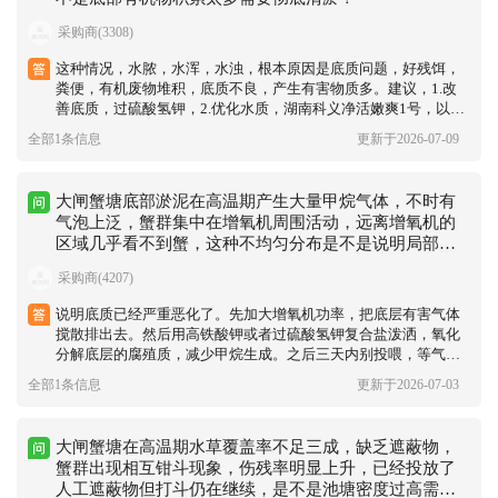
采购商(3308)
这种情况，水脓，水浑，水浊，根本原因是底质问题，好残饵，
粪便，有机废物堆积，底质不良，产生有害物质多。建议，1.改
善底质，过硫酸氢钾，2.优化水质，湖南科义净活嫩爽1号，以
上，仅供参考。
全部1条信息
更新于2026-07-09
大闸蟹塘底部淤泥在高温期产生大量甲烷气体，不时有
气泡上泛，蟹群集中在增氧机周围活动，远离增氧机的
区域几乎看不到蟹，这种不均匀分布是不是说明局部底
质已经严重恶化不适合蟹群停留？
采购商(4207)
说明底质已经严重恶化了。先加大增氧机功率，把底层有害气体
搅散排出去。然后用高铁酸钾或者过硫酸氢钾复合盐泼洒，氧化
分解底层的腐殖质，减少甲烷生成。之后三天内别投喂，等气体
冒得少了，再补点EM菌和芽孢杆菌，慢慢改善底质。
全部1条信息
更新于2026-07-03
大闸蟹塘在高温期水草覆盖率不足三成，缺乏遮蔽物，
蟹群出现相互钳斗现象，伤残率明显上升，已经投放了
人工遮蔽物但打斗仍在继续，是不是池塘密度过高需要