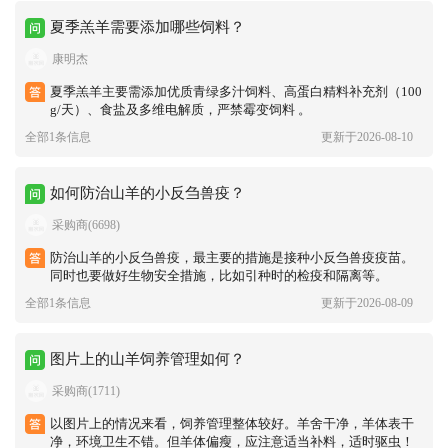
夏季羔羊需要添加哪些饲料？
康明杰
夏季羔羊主要需添加‌优质青绿多汁饲料、高蛋白精料补充剂（100
g/天）、食盐及多维电解质‌，严禁霉变饲料 。‌‌
全部1条信息
更新于2026-08-10
如何防治山羊的小反刍兽疫？
采购商(6698)
防治山羊的小反刍兽疫，最主要的措施是接种小反刍兽疫疫苗。
同时也要做好生物安全措施，比如引种时的检疫和隔离等。
全部1条信息
更新于2026-08-09
图片上的山羊饲养管理如何？
采购商(1711)
以图片上的情况来看，饲养管理整体较好。羊舍干净，羊体表干
净，环境卫生不错。但羊体偏瘦，应注意适当补料，适时驱虫！