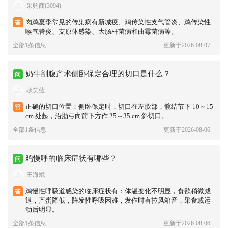
采购商(3094)
肉鸡夏季常见的传染病有新城疫、鸡传染性支气管炎、鸡传染性
喉气管炎、支原体感染、大肠杆菌病和曲霉菌病等。
全部1条信息
更新于2026-08-07
奶牛剖腹产术侧卧保定合理的切口是什么？
耿笑蓝
正确的切口位置：侧卧保定时，切口在左肷部，髋结节下 10～15
cm 处起，沿肋弓向前下方作 25～35 cm 斜切口。
全部1条信息
更新于2026-08-06
鸡慢呼的临床症状有哪些？
王海斌
鸡慢性呼吸道感染的临床症状有：体温变化不明显，食欲稍微减
退，产蛋降低，阵发性呼吸困难，发作时有拉风箱音，采食或运
动后明显。
全部1条信息
更新于2026-08-06