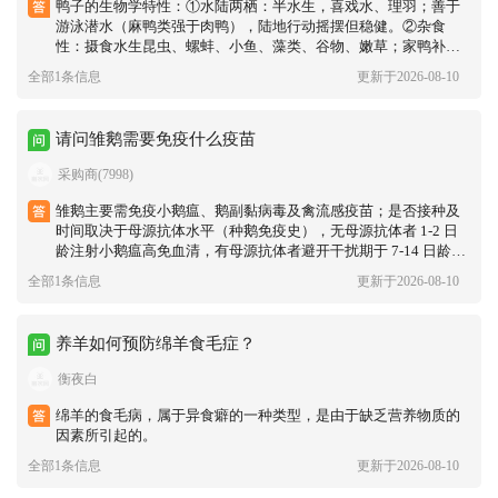
鸭子的生物学特性：①水陆两栖：半水生，喜戏水、理羽；善于
游泳潜水（麻鸭类强于肉鸭），陆地行动摇摆但稳健。②杂食
性：摄食水生昆虫、螺蚌、小鱼、藻类、谷物、嫩草；家鸭补饲
谷物与配合饲料。③群居性与警觉：喜集群，合群性强；视觉、
全部1条信息
更新于2026-08-10
听觉灵敏，受惊易炸群、践踏。④繁殖行为：季节性繁殖（春夏
季为主），公鸭有追偶、绕圈展示；母鸭筑巢孵化，就巢性因品
种而异（蛋用种弱，肉用种强）。
请问雏鹅需要免疫什么疫苗
采购商(7998)
雏鹅主要需免疫‌小鹅瘟‌、‌鹅副黏病毒‌及‌禽流感‌疫苗；是否接种及
时间取决于‌母源抗体水平‌（种鹅免疫史），无母源抗体者 1-2 日
龄注射小鹅瘟高免血清，有母源抗体者避开干扰期于 7-14 日龄启
动疫苗免疫 。‌‌
全部1条信息
更新于2026-08-10
养羊如何预防绵羊食毛症？
衡夜白
绵羊的食毛病，属于异食癖的一种类型，是由于缺乏营养物质的
因素所引起的。
全部1条信息
更新于2026-08-10