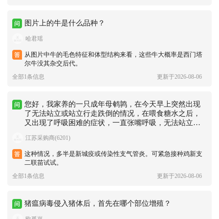
图片上的牛是什么品种？
哈君瑶
从图片中牛的毛色特征和体型结构来看，这些牛大概率是西门塔
尔牛没其杂交后代。
全部1条信息
更新于2026-08-06
您好，我家养的一只成年母鹌鹑，在今天早上突然出现
了无法站立或站立行走跌倒的情况，在喂食糖水之后，
又出现了呼吸困难的症状，一直张嘴呼吸，无法站立行
走
江苏采购商(6201)
这种情况，多半是新城疫或传染性支气管炎。可紧急接种鸡新支
二联苗试试。
全部1条信息
更新于2026-08-06
猪瘟病毒侵入猪体后，首先在哪个部位增殖？
欧孤岚