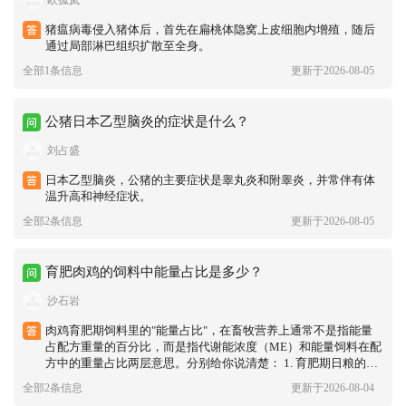
猪瘟病毒侵入猪体后，首先在扁桃体隐窝上皮细胞内增殖，随后
通过局部淋巴组织扩散至全身。
全部1条信息
更新于2026-08-05
公猪日本乙型脑炎的症状是什么？
刘占盛
日本乙型脑炎，公猪的主要症状是睾丸炎和附睾炎，并常伴有体
温升高和神经症状。
全部2条信息
更新于2026-08-05
育肥肉鸡的饲料中能量占比是多少？
沙石岩
肉鸡育肥期饲料里的"能量占比"，在畜牧营养上通常不是指能量
占配方重量的百分比，而是指代谢能浓度（ME）和能量饲料在配
方中的重量占比两层意思。分别给你说清楚： 1. 育肥期日粮的代
谢能浓度（最常用口径） 常规玉米-豆粕型肉鸡育肥料：代谢能 3
全部2条信息
更新于2026-08-04
200～3250 kcal/kg（约 13.4～13.6 MJ/kg）