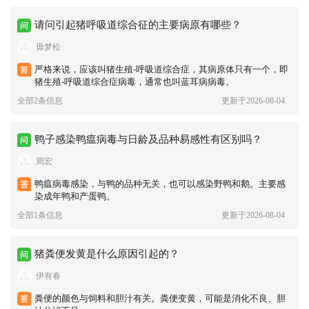
请问引起猪呼吸道综合征的主要病原有哪些？
毋梦松
严格来说，应该叫猪生殖-呼吸道综合症，其病原体只有一个，即
猪生殖-呼吸道综合症病毒，通常也叫蓝耳病病毒。
全部2条信息
更新于2026-08-04
鸭子感染鸭瘟病毒与日龄及品种易感性有区别吗？
周宏
鸭瘟病毒感染，与鸭的品种无关，也可以感染野鸭和鹅。主要感
染成年鸭和产蛋鸭。
全部1条信息
更新于2026-08-04
猪粪便发黄是什么原因引起的？
伊有春
粪便的颜色与饲料和胆汁有关。粪便变黄，可能是消化不良、胆