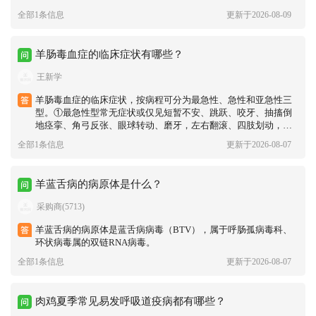
全部1条信息
更新于2026-08-09
羊肠毒血症的临床症状有哪些？
王新学
羊肠毒血症的临床症状，按病程可分为最急性、急性和亚急性三
型。①最急性型常无症状或仅见短暂不安、跳跃、咬牙、抽搐倒
地痉挛、角弓反张、眼球转动、磨牙，左右翻滚、四肢划动，约
1～2小时内死亡，死前步态不稳、呼吸迫促。②急性型，初期精
全部1条信息
更新于2026-08-07
神沉郁、食欲废绝、反刍停止，腹痛腹泻，粪便初软后稀，带黏
液、血液，恶臭，体温一般正常或稍高（40℃左右），临死前可
能升高，步态不稳、全身肌肉震颤、角弓反张，昏迷、呼吸衰
羊蓝舌病的病原体是什么？
竭，病程数小时至1天。③亚急性型，精神差、食欲减退、渐进性
消瘦，间歇性腹泻、腹胀，病程可达 2～3天，最终衰竭死亡。
采购商(5713)
羊蓝舌病的病原体是蓝舌病病毒（BTV），属于呼肠孤病毒科、
环状病毒属的双链RNA病毒。
全部1条信息
更新于2026-08-07
肉鸡夏季常见易发呼吸道疫病都有哪些？