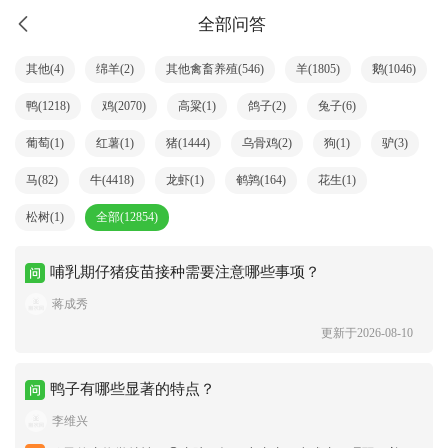
全部问答
其他(4)
绵羊(2)
其他禽畜养殖(546)
羊(1805)
鹅(1046)
鸭(1218)
鸡(2070)
高粱(1)
鸽子(2)
兔子(6)
葡萄(1)
红薯(1)
猪(1444)
乌骨鸡(2)
狗(1)
驴(3)
马(82)
牛(4418)
龙虾(1)
鹌鹑(164)
花生(1)
松树(1)
全部(12854)
哺乳期仔猪疫苗接种需要注意哪些事项？
蒋成秀
更新于2026-08-10
鸭子有哪些显著的特点？
李维兴