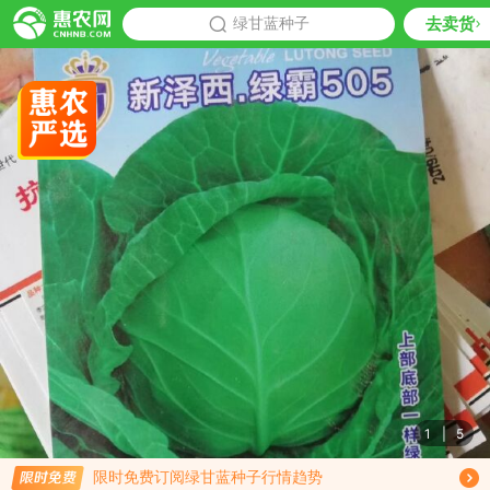
去卖货
批发
绿甘蓝种子
推荐
1
|
5
限时免费订阅绿甘蓝种子行情趋势