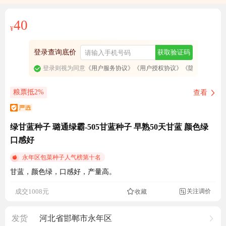
免费订阅商品降价通知
40
¥
登录查询底价
获取验证码
登录则视为同意
《用户服务协议》
《用户授权协议》
《隐私政策》
粮票抵2%
查看
绿甘蓝种子 璐通绿霸-505甘蓝种子 早熟50天甘蓝 颜色绿
口感好
永年区包菜种子人气榜第十名
甘蓝，颜色绿，口感好，产量高。
关注调价
成交1008元
收藏

8580人看过
发货
河北省邯郸市永年区