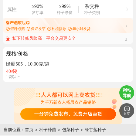
≥90%
≥99%
杂交种
属性
发芽率
种子净度
种子类别
假种必赔
保证发芽
种植指导
48小时发货
私下转账风险高，平台交易更安全
规格/价格
绿霸505，10.00克/袋
40
/袋
1袋以上
网站
导航
首页
当前位置：
首页
>
种子种苗
>
包菜种子
>
绿甘蓝种子