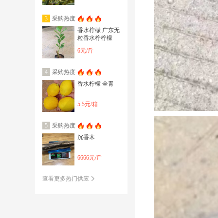
采购热度
3
香水柠檬 广东无
粒香水柠柠檬
6元/斤
采购热度
4
香水柠檬 全青
5.5元/箱
采购热度
5
沉香木
6666元/斤
查看更多热门供应