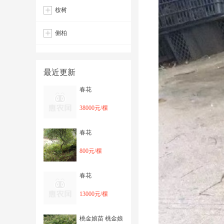
桉树
侧柏
最近更新
春花
38000元/棵
春花
800元/棵
春花
13000元/棵
桃金娘苗 桃金娘