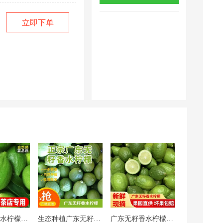
立即下单
有没有籽？
广东果园香水柠檬一级新鲜 现摘鲜果柠檬茶当季奶茶商用专用
生态种植广东无籽香水柠檬（十三年老树,价格即价值）
广东无籽香水柠檬果园现摘现发一件代发一件批发