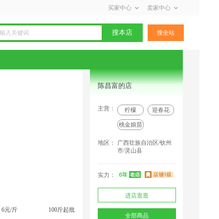
买家中心
卖家中心
搜本店
搜全站
陈昌富的店
主营：
柠檬
迎春花
桃金娘苗
地区：
广西壮族自治区/钦州
市/灵山县
实力：
进店逛逛
6元/斤
100斤起批
全部商品