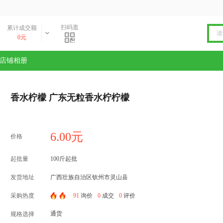
扫码逛
数
累计成交额
0元
店铺相册
香水柠檬 广东无粒香水柠柠檬
6.00元
价格
起批量
100斤起批
发货地址
广西壮族自治区钦州市灵山县
采购热度
91
询价
0
成交
0
评价
通货
规格选择