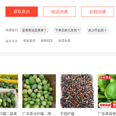
获取底价
电话沟通
在线沟通
单果重量多少
是一级果还是二级果？
有没有花皮？
快捷提问
是青果还是黄果？
下单后多久发货？
多少斤起卖？
量大能有优惠吗？
基地直供
协助找车
有套袋吗?
按需包装
是代办是还是自己种的？
服务承诺
下单后多久发货？
是今年的新柠檬吗？
询问加微信
柠檬二级果
广东香水柠檬，降成本利器，新鲜采摘青黄果
手指柠檬