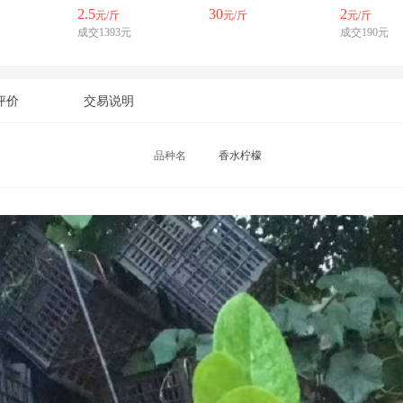
2.5
30
2
元/斤
元/斤
元/斤
成交1393元
成交190元
评价
交易说明
品种名
香水柠檬