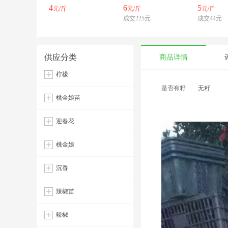
4
6
5
元/斤
元/斤
元/斤
成交225元
成交44元
供应分类
商品详情
柠檬
是否有籽
无籽
桃金娘苗
迎春花
桃金娘
沉香
辣椒苗
辣椒