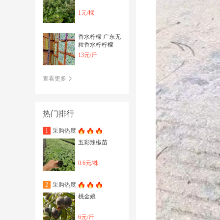
1元/棵
香水柠檬 广东无
粒香水柠柠檬
13元/斤
查看更多
热门排行
采购热度
1
五彩辣椒苗
0.6元/株
采购热度
2
桃金娘
6元/斤