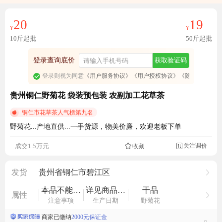
免费订阅商品降价通知
20
19
¥
¥
10斤起批
50斤起批
登录查询底价
获取验证码
登录则视为同意
《用户服务协议》
《用户授权协议》
《隐私政策》
贵州铜仁野菊花 袋装预包装 农副加工花草茶
铜仁市花草茶人气榜第九名
野菊花...产地直供...一手货源，物美价廉，欢迎老板下单
关注调价
成交1.5万元
收藏

2416人看过
发货
贵州省铜仁市碧江区
本品不能代替药物
详见商品外包装
干品
属性
注意事项
生产日期
野菊花
商家已缴纳
2000元保证金