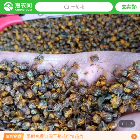
去卖货
批发
干菊花
推荐
1
|
5
限时免费订阅干菊花行情趋势