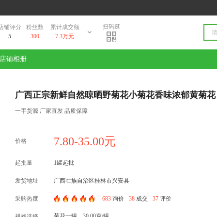
扫码逛
店铺评分
粉丝数
累计成交额
5
300
7.3万元
店铺相册
广西正宗新鲜自然晾晒野菊花小菊花香味浓郁黄菊花
一手货源 厂家直发 品质保障
7.80-35.00元
价格
起批量
1罐起批
发货地址
广西壮族自治区桂林市兴安县
采购热度
683
询价
38
成交
37
评价
菊花一罐，30.00克/罐
规格选择