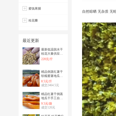
蜜饯果脯
自然晾晒 无杂质 无
桂花瓣
最近更新
最新低温脱水干
桂花大量供应批
发工厂直供5吨
220元/斤
精品倒蒸红薯干
软糯蜜薯地瓜干
蔗糖防腐剂
8.5元/斤
成交2464.5元
精品红薯干倒蒸
地瓜干手工自制
红薯干
9.5元/袋
成交120元