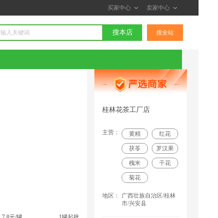
买家中心
卖家中心
搜本店
搜全站
桂林花茶工厂店
主营：
黄精
红花
茯苓
罗汉果
槐米
干花
菊花
地区：
广西壮族自治区/桂林
市/兴安县
7.8元/罐
1罐起批