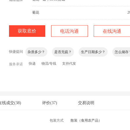
菊花
2
获取底价
电话沟通
在线沟通
都有什么菊花？
什么规格大小？
今年新花吗？
头
快捷提问
杂质多少？
是否无硫？
生产日期多少？
怎么储存
样品怎么拿？
快递
物流/专线
下单多久发货？
支持代发
有最近拍的照片和视频吗
服务承诺
询问加微信
在线成交
(38)
评价
(37)
交易说明
包装方式
散装（食用农产品）