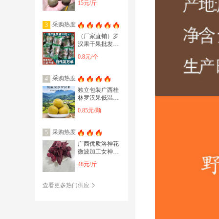
15元/斤
地摊货
采购热度
3
（厂家直销）罗
汉果干果批发一
件代发独立包装
0.8元/个
桂林特产三证齐
全
采购热度
4
独立包装广西桂
林罗汉果低温脱
水黄金罗汉果干
0.85元/颗
果精选大果
采购热度
5
广西优质洛神花
微波加工女神花
批发厂家生产直
48元/斤
销泡茶不熏硫
查看更多热门供应