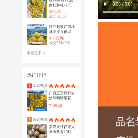
桂花茶 桂花瓣广
西桂林桂花干花
批发零售真空脱
50元/克
水花一级无硫
成交561.5元
独立包装广西桂
林罗汉果低温脱
水黄金罗汉果干
0.85元/颗
果精选大果
成交2744.5元
查看更多
热门排行
采购热度
1
广西正宗新鲜自
然晾晒野菊花小
菊花香味浓郁黄
7.8元/罐
菊花
采购热度
2
罗汉果仔仔果大
量出售有10吨迷
你果罗汉果干果