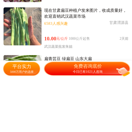
现在甘肃扁豆种植户发来图片，收成质量好，
欢迎直销武汉蔬菜市场
甘肃渭源县
6583人感兴趣
10.00
元/公斤
1000公斤起售
2天前
武汉蔬菜批发朱姐
扁青芸豆 绿扁豆 山东大扁
山东商河县
973人感兴趣
免费咨询底价
平台实力
今日已有1021人咨询
5000万用户的选择
1.00
元/斤
1000斤起售
4天前
5年老店
乔正雪的农货店
精品扁豆 刀豆
云南昌宁县
1482人感兴趣
2.30
元/斤
10000斤起售
3天前