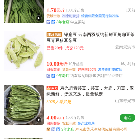
1.70
元/斤
1000斤起售
1天前
货版一致
24小时发货
经营年限全国同行前20%
8年老店
学立菜站
绿扁豆 云南西双版纳新鲜豆角扁豆茶
豆青豆猪耳朵豆
云南景洪市
已售20件+成交170元
10.00
元/斤
10斤起售
16小时前
回头客多
货版一致
好评率100%
发货准时率67%
6年老店
西双版纳咖啦啦农副产品经营店
寿光扁青芸豆，芸豆，大扁，刀豆，翠
绿新鲜，货源充足，质量稳定
山东寿光市
3029人感兴趣
4.00
元/斤
1000斤起售
电话
回头客多
货版一致
多产业布局
9年老店
寿光市柒禾生鲜供应链有限公司