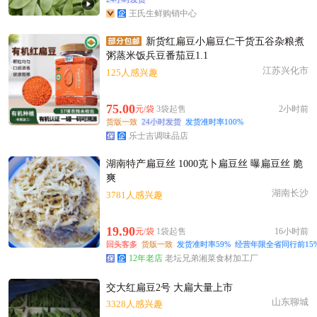
附近齐**老板53分钟前看了商品
王氏生鲜购销中心
附近唐**老板47分钟前看了商品
附近吴**老板1分钟前成功采购
新货红扁豆小扁豆仁干货五谷杂粮煮
粥蒸米饭兵豆番茄豆1.1
附近李**老板12小时前看了商品
江苏兴化市
125人感兴趣
附近岳**老板43分钟前询价供应商
附近林**老板55分钟前获取了报价
75.00
元/袋
3袋起售
2小时前
附近严**老板42分钟前成功采购
货版一致
24小时发货
发货准时率100%
附近陆**老板8小时前获取了报价
乐士吉调味品店
附近许**老板27分钟前成功采购
湖南特产扁豆丝 1000克卜扁豆丝 曝扁豆丝 脆
附近周**老板11分钟前成功采购
爽
附近岳**老板15分钟前成功采购
湖南长沙
3781人感兴趣
附近邹**老板12分钟前询价供应商
19.90
附近葛**老板46分钟前看了商品
元/袋
1袋起售
16小时前
回头客多
货版一致
发货准时率59%
经营年限全省同行前15
12年老店
老坛兄弟湘菜食材加工厂
交大红扁豆2号 大扁大量上市
山东聊城
3328人感兴趣