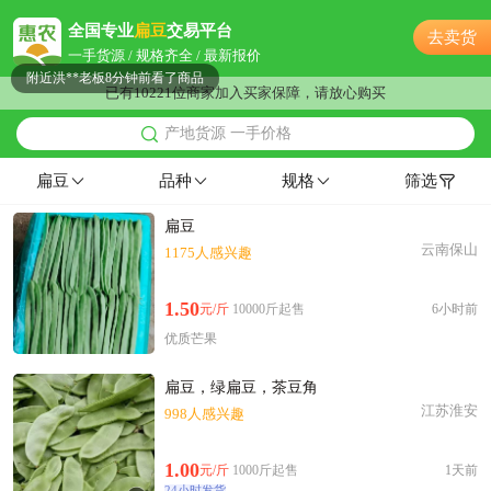
附近秦**老板18小时前看了商品
全国专业
扁豆
交易平台
去卖货
附近沈**老板5分钟前获取了报价
一手货源 / 规格齐全 / 最新报价
附近洪**老板8分钟前看了商品
已有10221位商家加入买家保障，请放心购买
附近贺**老板19分钟前看了商品
产地货源 一手价格
附近洪**老板16分钟前获取了报价
附近何**老板21小时前看了商品
扁豆
品种
规格
筛选
附近伍**老板9小时前成功采购
扁豆
附近郑**老板11分钟前成功采购
云南保山
1175人感兴趣
附近冯**老板19小时前成功采购
附近邹**老板47分钟前成功采购
1.50
元/斤
10000斤起售
6小时前
附近张**老板22小时前询价供应商
优质芒果
附近李**老板3小时前看了商品
附近赵**老板1小时前获取了报价
扁豆，绿扁豆，茶豆角
附近朱**老板59分钟前获取了报价
江苏淮安
998人感兴趣
附近柳**老板10小时前成功采购
附近赵**老板8分钟前看了商品
1.00
元/斤
1000斤起售
1天前
24小时发货