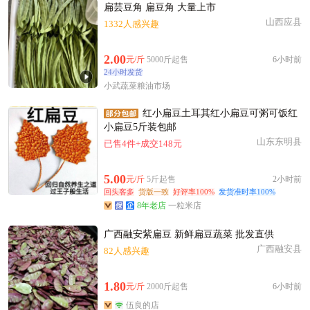
扁芸豆角 扁豆角 大量上市
山西应县
1332人感兴趣
2.00
元/斤
5000斤起售
6小时前
24小时发货
小武蔬菜粮油市场
红小扁豆土耳其红小扁豆可粥可饭红
小扁豆5斤装包邮
山东东明县
已售4件+成交148元
5.00
元/斤
5斤起售
2小时前
回头客多
货版一致
好评率100%
发货准时率100%
8年老店
一粒米店
广西融安紫扁豆 新鲜扁豆蔬菜 批发直供
广西融安县
82人感兴趣
1.80
元/斤
2000斤起售
6小时前
伍良的店