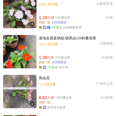
云南宜良县
628人感兴趣
1.20
元/棵
1000棵起售
1天前
货版一致
24小时发货
4年老店
云南苗圃直销
基地全国直销超/级凤仙120杯桑蓓斯
江西南昌
339人感兴趣
1.30
元/株
2000株起售
8小时前
货版一致
24小时发货
7年老店
花中海
凤仙花
广东中山市
76人感兴趣
0.65
元/棵
10000棵起售
12小时前
货版一致
星禾苗木批发