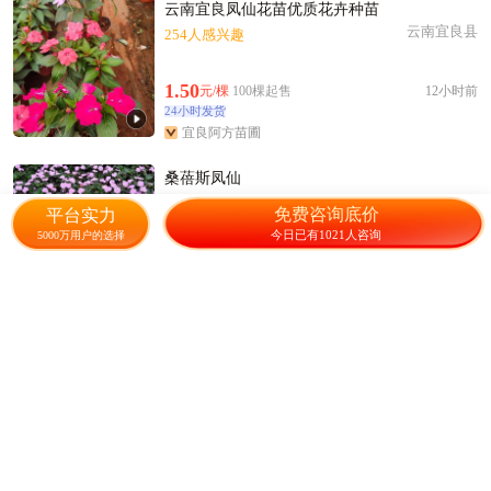
云南宜良凤仙花苗优质花卉种苗
云南宜良县
254人感兴趣
1.50
元/棵
100棵起售
12小时前
24小时发货
宜良阿方苗圃
桑蓓斯凤仙
广东博罗县
446人感兴趣
免费咨询底价
平台实力
今日已有1021人咨询
5000万用户的选择
3.00
元/盆
108盆起售
10小时前
24小时发货
发货准时率100%
江涛时花花场
凤仙花
云南宜良县
38人感兴趣
1.50
元/棵
500棵起售
3天前
24小时发货
宜良恒绿园林