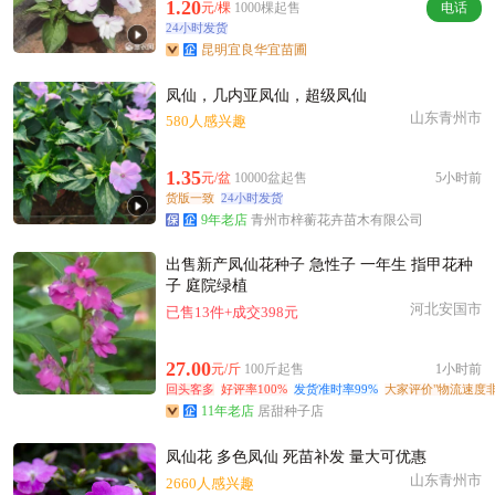
附近吴**老板55分钟前成功采购
1.20
元/棵
1000棵起售
电话
24小时发货
附近贺**老板23小时前询价供应商
昆明宜良华宜苗圃
附近夏**老板19小时前获取了报价
附近高**老板1小时前成功采购
凤仙，几内亚凤仙，超级凤仙
山东青州市
附近曹**老板59分钟前成功采购
580人感兴趣
附近杨**老板17小时前看了商品
1.35
元/盆
10000盆起售
5小时前
附近陆**老板10小时前成功采购
货版一致
24小时发货
附近赵**老板21小时前询价供应商
9年老店
青州市梓蘅花卉苗木有限公司
附近彭**老板4小时前看了商品
出售新产凤仙花种子 急性子 一年生 指甲花种
附近陈**老板6小时前获取了报价
子 庭院绿植
附近姚**老板5分钟前询价供应商
河北安国市
已售13件+成交398元
附近蔡**老板6小时前成功采购
27.00
元/斤
100斤起售
1小时前
回头客多
好评率100%
发货准时率99%
大家评价"物流速度非
11年老店
居甜种子店
凤仙花 多色凤仙 死苗补发 量大可优惠
山东青州市
2660人感兴趣