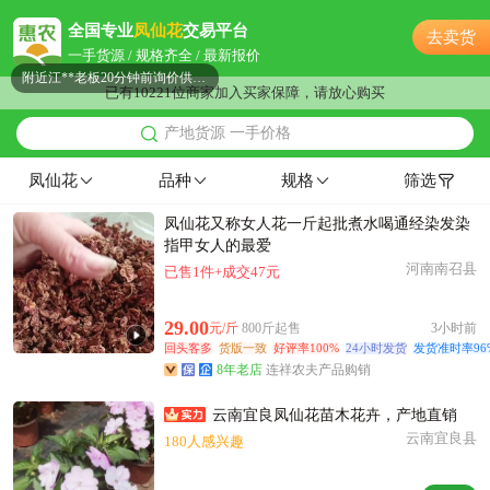
附近徐**老板12小时前成功采购
全国专业
凤仙花
交易平台
去卖货
附近汪**老板27分钟前获取了报价
一手货源 / 规格齐全 / 最新报价
附近江**老板20分钟前询价供应商
已有10221位商家加入买家保障，请放心购买
附近何**老板45分钟前获取了报价
产地货源 一手价格
附近谢**老板23小时前获取了报价
附近孟**老板46分钟前看了商品
凤仙花
品种
规格
筛选
附近邓**老板16小时前看了商品
凤仙花又称女人花一斤起批煮水喝通经染发染
附近薛**老板32分钟前获取了报价
指甲女人的最爱
附近卢**老板2小时前询价供应商
河南南召县
已售1件+成交47元
附近文**老板41分钟前询价供应商
附近韩**老板18分钟前看了商品
29.00
元/斤
800斤起售
3小时前
附近戚**老板22小时前看了商品
回头客多
货版一致
好评率100%
24小时发货
发货准时率96
8年老店
连祥农夫产品购销
附近潘**老板26分钟前询价供应商
附近孟**老板30分钟前获取了报价
云南宜良凤仙花苗木花卉，产地直销
附近聂**老板12小时前看了商品
云南宜良县
180人感兴趣
附近葛**老板10小时前询价供应商