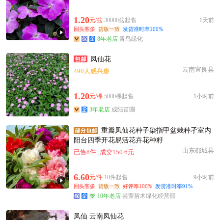
1.20
元/盆
30000盆起售
1天前
回头客多
货版一致
发货准时率100%
8年老店
青鸟绿化
凤仙花
云南宜良县
490人感兴趣
1.20
元/棵
5000棵起售
1小时前
3年老店
成陆苗圃
重瓣凤仙花种子染指甲盆栽种孑室内
阳台四季开花易活花卉花种籽
山东郯城县
已售8件+成交150.6元
6.60
元/件
10件起售
9小时前
回头客多
货版一致
好评率100%
发货准时率91%
10年老店
芸萱苗木绿化经营部
凤仙 云南凤仙花