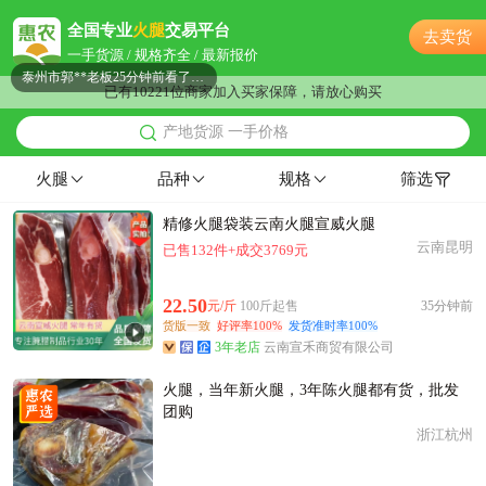
附近郭**老板56分钟前看了商品
全国专业
火腿
交易平台
去卖货
泰州市陈**老板8小时前看了商品
一手货源 / 规格齐全 / 最新报价
泰州市郭**老板25分钟前看了商品
已有10221位商家加入买家保障，请放心购买
泰州市李**老板34分钟前成功采购
产地货源 一手价格
泰州市胡**老板53分钟前询价供应商
附近周**老板21小时前获取了报价
火腿
品种
规格
筛选
附近曹**老板17小时前看了商品
精修火腿袋装云南火腿宣威火腿
泰州市柳**老板24分钟前成功采购
云南昆明
已售132件+成交3769元
泰州市韩**老板14小时前询价供应商
附近汤**老板18小时前成功采购
22.50
元/斤
100斤起售
35分钟前
泰州市文**老板48分钟前看了商品
货版一致
好评率100%
发货准时率100%
泰州市韩**老板12小时前看了商品
3年老店
云南宣禾商贸有限公司
附近曹**老板24分钟前获取了报价
火腿，当年新火腿，3年陈火腿都有货，批发
泰州市戚**老板19分钟前询价供应商
团购
附近聂**老板16小时前询价供应商
浙江杭州
泰州市杨**老板2小时前询价供应商