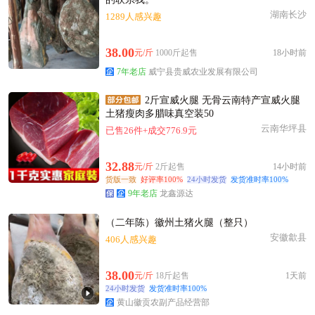
湖南长沙
1289人感兴趣
38.00
元/斤
1000斤起售
18小时前
7年老店
威宁县贵威农业发展有限公司
2斤宣威火腿 无骨云南特产宣威火腿
土猪瘦肉多腊味真空装50
云南华坪县
已售26件+成交776.9元
32.88
元/斤
2斤起售
14小时前
货版一致
好评率100%
24小时发货
发货准时率100%
9年老店
龙鑫源达
（二年陈）徽州土猪火腿（整只）
安徽歙县
406人感兴趣
38.00
元/斤
18斤起售
1天前
24小时发货
发货准时率100%
黄山徽贡农副产品经营部