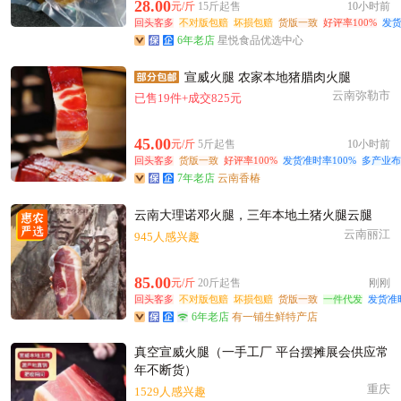
附近古**老板1小时前询价供应商
28.00
元/斤
15斤起售
10小时前
回头客多
不对版包赔
坏损包赔
货版一致
好评率100%
发货
附近冯**老板14小时前获取了报价
6年老店
星悦食品优选中心
泰州市陈**老板27分钟前看了商品
附近江**老板9小时前询价供应商
宣威火腿 农家本地猪腊肉火腿
云南弥勒市
泰州市彭**老板21小时前获取了报价
已售19件+成交825元
附近孙**老板15小时前成功采购
45.00
元/斤
5斤起售
10小时前
附近宋**老板6分钟前成功采购
回头客多
货版一致
好评率100%
发货准时率100%
多产业布
附近孟**老板5分钟前询价供应商
7年老店
云南香椿
泰州市梁**老板9小时前获取了报价
云南大理诺邓火腿，三年本地土猪火腿云腿
附近柳**老板16小时前询价供应商
云南丽江
945人感兴趣
附近李**老板18小时前询价供应商
泰州市蒋**老板22小时前获取了报价
85.00
元/斤
20斤起售
刚刚
泰州市陈**老板13小时前获取了报价
回头客多
不对版包赔
坏损包赔
货版一致
一件代发
发货准
附近王**老板22小时前成功采购
6年老店
有一铺生鲜特产店
真空宣威火腿（一手工厂 平台摆摊展会供应常
年不断货）
重庆
1529人感兴趣