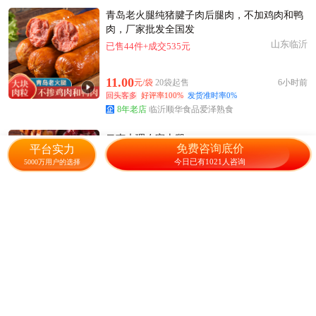
青岛老火腿纯猪腱子肉后腿肉，不加鸡肉和鸭
肉，厂家批发全国发
山东临沂
已售44件+成交535元
11.00
元/袋
20袋起售
6小时前
回头客多
好评率100%
发货准时率0%
8年老店
临沂顺华食品爱泽熟食
云南大理农家火腿
免费咨询底价
平台实力
云南弥渡县
2001人感兴趣
今日已有1021人咨询
5000万用户的选择
22.00
元/斤
100斤起售
6天前
回头客多
4年老店
云南大理农产品特产店
云南高原火腿 已去骨头 精品
云南鲁甸县
已售866件+成交3.9万元
36.00
元/斤
20斤起售
2天前
回头客多
好评率100%
发货准时率89%
大家评价"重量/数量