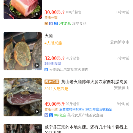
30.00
元/斤
100斤起售
13小时前
货版一致
6年老店
潼华食品
火腿
云南泸水市
4人感兴趣
32.00
元/斤
70斤起售
7小时前
24小时发货
云南怒江老窝烟熏火腿肉
黄山老火腿陈年火腿农家自制腊肉腿
安徽黄山
3011人感兴趣
49.00
元/斤
20斤起售
9小时前
货版一致
发货准时率100%
2023年度营收稳定
9年老店
茶花女原产地茶农直销
威宁县￼正宗的本地火腿。￼还有几十吨？￼看得上
的联系我。￼