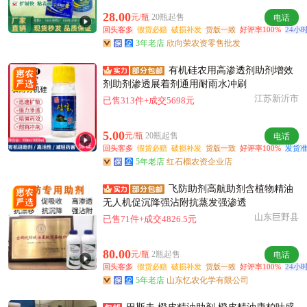
附近罗**老板15小时前成功采购
28.00
元/瓶
20瓶起售
电话
附近宁**老板16分钟前成功采购
回头客多
假货必赔
破损补发
货版一致
好评率100%
24小
附近李**老板13小时前询价供应商
3年老店
欣向荣农资零售批发
附近梁**老板6小时前询价供应商
有机硅农用高渗透剂助剂增效
佛山市徐**老板3小时前看了商品
剂助剂渗透展着剂通用耐雨水冲刷
佛山市古**老板18小时前询价供应商
江苏新沂市
已售313件+成交5698元
附近唐**老板13分钟前询价供应商
佛山市蔡**老板16分钟前询价供应商
5.00
元/瓶
20瓶起售
电话
回头客多
附近陈**老板33分钟前获取了报价
假货必赔
破损补发
货版一致
好评率100%
发货准
5年老店
红石榴农资企业店
佛山市姜**老板22小时前看了商品
佛山市郭**老板45分钟前看了商品
飞防助剂高航助剂含植物精油
无人机促沉降强沾附抗蒸发强渗透
佛山市程**老板21小时前成功采购
山东巨野县
已售71件+成交4826.5元
佛山市朱**老板11小时前看了商品
附近卢**老板23小时前获取了报价
80.00
元/瓶
2瓶起售
电话
回头客多
假货必赔
破损补发
货版一致
好评率100%
24小
5年老店
山东忆农化学有限公司