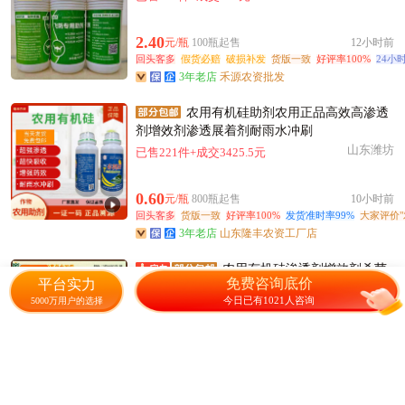
2.40
元/瓶
100瓶起售
12小时前
回头客多
假货必赔
破损补发
货版一致
好评率100%
24小
3年老店
禾源农资批发
农用有机硅助剂农用正品高效高渗透
剂增效剂渗透展着剂耐雨水冲刷
山东潍坊
已售221件+成交3425.5元
0.60
元/瓶
800瓶起售
10小时前
回头客多
货版一致
好评率100%
发货准时率99%
大家评价"
3年老店
山东隆丰农资工厂店
农用有机硅渗透剂增效剂杀菌
免费咨询底价
平台实力
叶面肥助剂展着剂萃润超渗透
今日已有1021人咨询
5000万用户的选择
江苏新沂市
16人感兴趣
15.00
元/袋
1袋起售
电话
回头客多
假货必赔
破损补发
货版一致
发货准时率100%
润锦植保