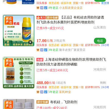
回头客多
假货必赔
破损补发
货版一致
好评率100%
发货准
4年老店
小太阳农资企业店
【正品】有机硅农用助剂渗透
剂飞防杀虫剂杀菌剂叶面肥料增效助剂
山东潍坊
已售9件+成交195元
17.00
元/瓶
20瓶起售
电话
回头客多
假货必赔
破损补发
货版一致
好评率100%
24小
3年老店
隆丰农资厂家直营店
上海道硅卵磷脂生物助剂农用增效助剂飞
防助剂强力渗透助剂卵磷酯
河南郑州
已售5件+成交2498.8元
488.00
元/箱
1箱起售
刚刚
回头客多
假货必赔
破损补发
货版一致
好评率100%
24小
5年老店
富民种业
有机硅，飞防助剂
河南郑州
已售100件+成交240元