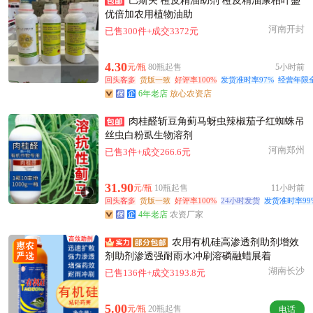
巴斯夫 橙皮精油助剂 橙皮精油康柏叶盛
优倍加农用植物油助
河南开封
已售300件+成交3372元
4.30
元/瓶
80瓶起售
5小时前
回头客多
货版一致
好评率100%
发货准时率97%
经营年限全
6年老店
放心农资店
肉桂醛斩豆角蓟马蚜虫辣椒茄子红蜘蛛吊
丝虫白粉虱生物溶剂
河南郑州
已售3件+成交266.6元
31.90
元/瓶
10瓶起售
11小时前
回头客多
货版一致
好评率100%
24小时发货
发货准时率99
4年老店
农资厂家
农用有机硅高渗透剂助剂增效
剂助剂渗透强耐雨水冲刷溶磷融蜡展着
湖南长沙
已售136件+成交3193.8元
5.00
元/瓶
20瓶起售
电话