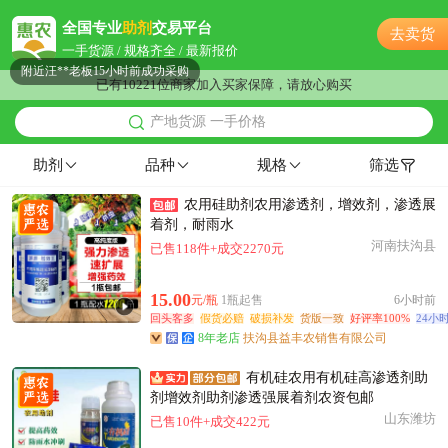
佛山市康**老板15分钟前获取了报价
全国专业
助剂
交易平台
去卖货
佛山市严**老板3小时前成功采购
一手货源 / 规格齐全 / 最新报价
附近汪**老板15小时前成功采购
已有10221位商家加入买家保障，请放心购买
附近张**老板38分钟前看了商品
产地货源 一手价格
佛山市蔡**老板18分钟前看了商品
附近郭**老板53分钟前成功采购
助剂
品种
规格
筛选
附近汤**老板48分钟前询价供应商
农用硅助剂农用渗透剂，增效剂，渗透展
附近吴**老板5小时前看了商品
着剂，耐雨水
佛山市陈**老板7小时前获取了报价
河南扶沟县
已售118件+成交2270元
附近汤**老板28分钟前成功采购
佛山市岳**老板38分钟前成功采购
15.00
元/瓶
1瓶起售
6小时前
附近朱**老板21小时前询价供应商
回头客多
假货必赔
破损补发
货版一致
好评率100%
24小
8年老店
扶沟县益丰农销售有限公司
佛山市张**老板20小时前询价供应商
佛山市徐**老板56分钟前成功采购
有机硅农用有机硅高渗透剂助
附近严**老板26分钟前成功采购
剂增效剂助剂渗透强展着剂农资包邮
山东潍坊
已售10件+成交422元
佛山市沈**老板15小时前获取了报价