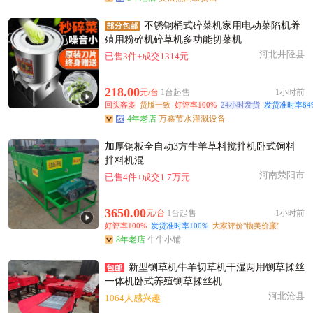
不锈钢桶式碎菜机家用电动菜陷机养
殖用粉碎机碎草机多功能切菜机
河北井陉县
已售3件+成交1314元
218.00
元/台
1台起售
1小时前
回头客多
货版一致
好评率100%
24小时发货
发货准时率84
4年老店
万鑫节水灌溉设备
加厚钢板全自动3方牛羊草料搅拌机卧式饲料
拌料机混
河南荥阳市
已售4件+成交1.7万元
3650.00
元/台
1台起售
1小时前
好评率100%
发货准时率100%
大家评价"物美价廉"
8年老店
牛牛小铺
新型铡草机牛羊切草机干湿两用铡草揉丝
一体机卧式养殖铡草揉丝机
河北沧县
1064人感兴趣