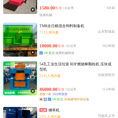
1580.00
元/台
1台起售
6天前
纵横机械
TMR全日粮混合饲料制备机
山东郓城县
723人感兴趣
10000.00
元/台
2台起售
10小时前
6年老店
峻耀机械制造
54孔工业生活垃圾 RDF燃烧棒颗粒机 压块成
型机
河南荥阳市
1343人感兴趣
86000.00
元/台
1台起售
11小时前
货版一致
24小时发货
8年老店
河南建翔环保设备
铡草机
河南巩义市
5352人感兴趣