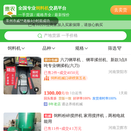
附近贺**老板11小时前询价供应商
全国专业
饲料机
交易平台
去卖货
附近秦**老板41分钟前成功采购
一手货源 / 规格齐全 / 最新报价
常州市戚**老板4小时前成功采购
已有10221位商家加入买家保障，请放心购买
常州市戚**老板13分钟前看了商品
产地货源 一手价格
常州市胡**老板22分钟前询价供应商
附近柳**老板2小时前获取了报价
饲料机
品种
规格
筛选
附近戚**老板19小时前看了商品
六刀铡草机 、铡草揉丝机、新款3点8
附近唐**老板20分钟前询价供应商
吨专业铡揉机(六刀)
附近梁**老板23小时前询价供应商
河南荥阳市
已售2件+成交4050元
常州市柳**老板26分钟前询价供应商
饲料机械口碑榜第五名
常州市林**老板17小时前询价供应商
常州市宁**老板26分钟前成功采购
1300.00
元/台
1台起售
1天前
回头客多
货版一致
好评率100%
发货准时率100%
附近李**老板18小时前询价供应商
8年老店
通达养殖机械
附近严**老板19小时前询价供应商
附近文**老板27分钟前看了商品
饲料粉碎搅拌机 家用搅拌机，两相电就
能用
附近苏**老板35分钟前获取了报价
河南卫辉市
已售11件+成交4.1万元