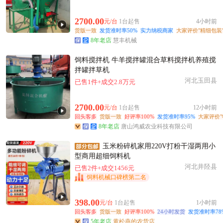
附近齐**老板48分钟前获取了报价
附近高**老板4小时前看了商品
2700.00
元/台
1台起售
4小时前
附近孙**老板1小时前获取了报价
货版一致
发货准时率50%
实力纳税商家
大家评价"精细包装
8年老店
慧丰机械
附近邹**老板23分钟前成功采购
常州市冯**老板2小时前成功采购
饲料搅拌机 牛羊搅拌罐混合草料搅拌机养殖搅
附近沈**老板47分钟前成功采购
拌罐拌草机
河北玉田县
附近阳**老板17分钟前成功采购
已售1件+成交2.8万元
附近李**老板7分钟前看了商品
2700.00
元/台
1台起售
12小时前
附近徐**老板22小时前询价供应商
回头客多
货版一致
好评率100%
发货准时率95%
大家评价"
附近孟**老板46分钟前看了商品
8年老店
唐山鸿威农业科技有限公司
常州市汪**老板50分钟前成功采购
玉米粉碎机家用220V打粉干湿两用小
常州市朱**老板17小时前获取了报价
型商用超细饲料机
常州市柳**老板2分钟前看了商品
河北井陉县
已售2件+成交1456元
饲料机械口碑榜第二名
398.00
元/台
1台起售
1小时前
回头客多
货版一致
好评率100%
24小时发货
发货准时率78
5年老店
黄松燕的农货店