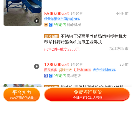
5500.00
元/台
1台起售
4小时前
经营年限全市同行前20%
8年老店
科峰机械
不锈钢干湿两用养殖场饲料搅拌机大
型塑料颗粒混色机加厚工业卧式
浙江东阳市
已售2件+成交3950元
1280.00
元/台
1台起售
2天前
回头客多
货版一致
好评率100%
发货准时率93%
9年老店
尚城恵农
切草机 青饲料铡草机粉碎机猪草机
免费咨询底价
平台实力
220v家用小型电动碎草机鸡
今日已有1021人咨询
5000万用户的选择
浙江杭州
1667人感兴趣
149.90
元/台
10000台起售
1天前
回头客多
货版一致
发货准时率83%
5年老店
刘冰农货店