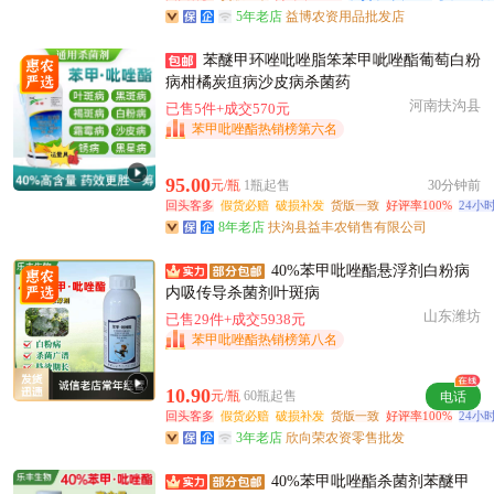
5年老店
益博农资用品批发店
苯醚甲环唑吡唑脂笨苯甲呲唑酯葡萄白粉
病柑橘炭疽病沙皮病杀菌药
河南扶沟县
已售5件+成交570元
苯甲吡唑酯热销榜第六名
95.00
元/瓶
1瓶起售
30分钟前
回头客多
假货必赔
破损补发
货版一致
好评率100%
24小
8年老店
扶沟县益丰农销售有限公司
40%苯甲吡唑酯悬浮剂白粉病
内吸传导杀菌剂叶斑病
山东潍坊
已售29件+成交5938元
苯甲吡唑酯热销榜第八名
10.90
元/瓶
60瓶起售
电话
回头客多
假货必赔
破损补发
货版一致
好评率100%
24小
3年老店
欣向荣农资零售批发
40%苯甲吡唑酯杀菌剂苯醚甲