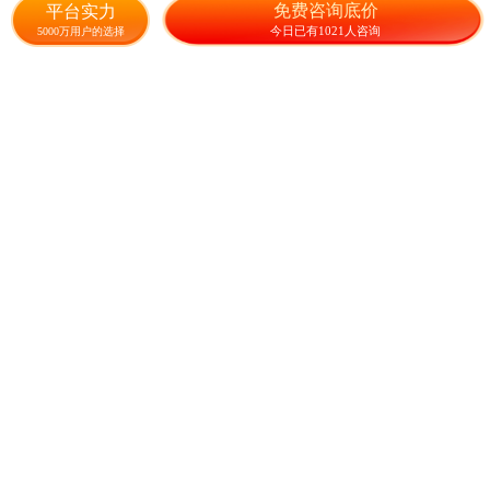
免费咨询底价
平台实力
正品保障，量大优惠
今日已有1021人咨询
5000万用户的选择
山东淄博
已售20件+成交750元
0.91
元/瓶
800瓶起售
27分钟前
回头客多
假货必赔
破损补发
货版一致
好评率100%
24小
3年老店
禾源农资批发
40%苯甲吡唑酯悬浮剂炭疽病
白粉病霜霉病褐斑病黑星病杀菌剂
山东潍坊
已售16件+成交1216元
苯甲吡唑酯口碑榜第九名
12.00
元/瓶
40瓶起售
电话
回头客多
假货必赔
破损补发
货版一致
好评率100%
24小
3年老店
乐丰生物农资批发
32%苯甲吡唑脂呲唑酯笨甲吡
唑酯果树蔬菜农药杀菌剂黄瓜白粉病
四川金堂县
已售6件+成交534.9元