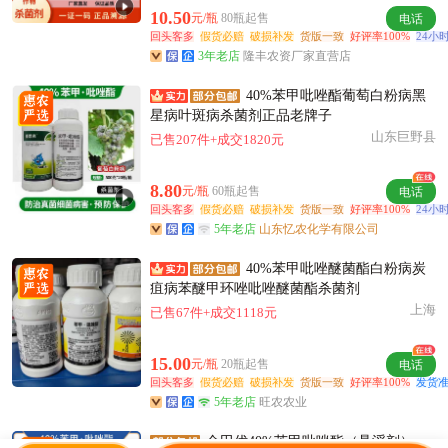
10.50
元/瓶
80瓶起售
电话
回头客多
假货必赔
破损补发
货版一致
好评率100%
24小
3年老店
隆丰农资厂家直营店
40%苯甲吡唑酯葡萄白粉病黑
星病叶斑病杀菌剂正品老牌子
山东巨野县
已售207件+成交1820元
8.80
元/瓶
60瓶起售
电话
回头客多
假货必赔
破损补发
货版一致
好评率100%
24小
5年老店
山东忆农化学有限公司
40%苯甲吡唑醚菌酯白粉病炭
疽病苯醚甲环唑吡唑醚菌酯杀菌剂
上海
已售67件+成交1118元
15.00
元/瓶
20瓶起售
电话
回头客多
假货必赔
破损补发
货版一致
好评率100%
发货准
5年老店
旺农农业
金田优40%苯甲吡唑酯（悬浮剂），