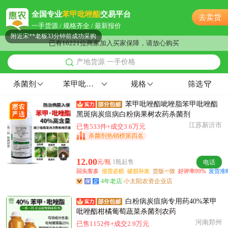
附近吕**老板7小时前看了商品
全国专业
苯甲吡唑酯
交易平台
去卖货
附近钱**老板1小时前成功采购
一手货源 / 规格齐全 / 最新报价
附近宋**老板33分钟前成功采购
已有10221位商家加入买家保障，请放心购买
附近罗**老板22小时前看了商品
产地货源 一手价格
佛山市严**老板11小时前询价供应商
附近林**老板17小时前询价供应商
杀菌剂
苯甲吡唑酯
规格
筛选
附近沈**老板11分钟前询价供应商
苯甲吡唑酯呲唑脂笨甲吡唑酯
附近潘**老板13小时前成功采购
黑斑病炭疽病白粉病果树农药杀菌剂
附近汤**老板53分钟前成功采购
江苏新沂市
已售533件+成交3.6万元
佛山市聂**老板30分钟前成功采购
杀菌剂热销榜第四名
附近阳**老板1小时前询价供应商
佛山市曹**老板18小时前获取了报价
12.00
元/瓶
1瓶起售
电话
回头客多
假货必赔
破损补发
货版一致
好评率99%
发货准时
佛山市王**老板7分钟前看了商品
4年老店
小太阳农资企业店
佛山市何**老板31分钟前询价供应商
佛山市蔡**老板1分钟前看了商品
白粉病炭疽病专用药40%苯甲
吡唑酯柑橘葡萄蔬菜杀菌剂农药
附近聂**老板12小时前询价供应商
河南郑州
已售1152件+成交2.9万元