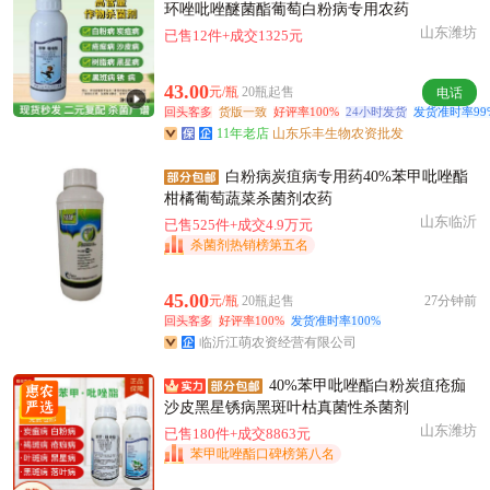
环唑吡唑醚菌酯葡萄白粉病专用农药
山东潍坊
已售12件+成交1325元
43.00
元/瓶
20瓶起售
电话
回头客多
货版一致
好评率100%
24小时发货
发货准时率99
11年老店
山东乐丰生物农资批发
白粉病炭疽病专用药40%苯甲吡唑酯
柑橘葡萄蔬菜杀菌剂农药
山东临沂
已售525件+成交4.9万元
杀菌剂热销榜第五名
45.00
元/瓶
20瓶起售
27分钟前
回头客多
好评率100%
发货准时率100%
临沂江萌农资经营有限公司
40%苯甲吡唑酯白粉炭疽疮痂
沙皮黑星锈病黑斑叶枯真菌性杀菌剂
山东潍坊
已售180件+成交8863元
苯甲吡唑酯口碑榜第八名