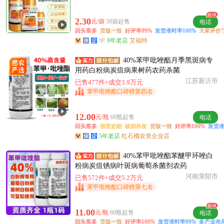
佛山市秦**老板4小时前看了商品
佛山市孟**老板2小时前成功采购
2.30
元/袋
50袋起售
电话
佛山市姚**老板59分钟前获取了报价
回头客多
货版一致
好评率99%
发货准时率100%
大家评价"
8年老店
艾福特
佛山市韩**老板22小时前获取了报价
附近贺**老板17分钟前获取了报价
40%苯甲吡唑酯月季黑斑病专
附近彭**老板45分钟前成功采购
用药白粉病炭疽病果树药农药杀菌
江苏新沂市
附近汪**老板4小时前成功采购
已售477件+成交3.9万元
苯甲吡唑酯口碑榜第四名
附近周**老板16小时前询价供应商
佛山市姚**老板5小时前获取了报价
12.00
元/瓶
60瓶起售
电话
附近邓**老板18小时前成功采购
回头客多
假货必赔
破损补发
货版一致
好评率100%
发货准
佛山市周**老板15小时前看了商品
5年老店
红石榴农资企业店
附近苏**老板4小时前询价供应商
40%苯甲吡唑酯苯醚甲环唑白
附近宋**老板15小时前询价供应商
粉病炭疽锈病叶斑病葡萄杀菌剂农药
佛山市孟**老板37分钟前询价供应商
河南荥阳市
已售572件+成交5.2万元
苯甲吡唑酯口碑榜第七名
11.00
元/瓶
60瓶起售
电话
回头客多
货版一致
好评率100%
发货准时率99%
多产业布