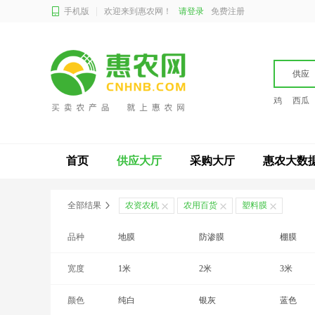
手机版
欢迎来到惠农网！
请登录
免费注册
供应
鸡
西瓜
首页
供应大厅
采购大厅
惠农大数
全部结果
农资农机
农用百货
塑料膜
品种
地膜
防渗膜
棚膜
宽度
1米
2米
3米
颜色
可定制
纯白
银灰
蓝色