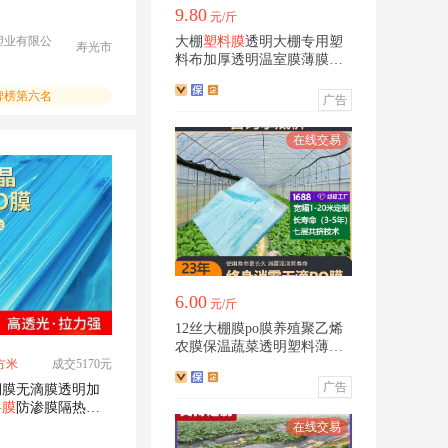
料布
9.80
元/斤
塑业有限公
大棚
塑料膜
透明大棚专用塑
寿光市
料布加厚透明温室膜薄膜农
用保温大棚膜
碑榜第六名
广告
6.00
元/斤
12丝大棚膜po膜养殖聚乙烯
农膜保温蔬菜透明塑料薄膜
方米
成交5170元
农用加厚
广告
棚膜无滴膜透明加
料膜
防渗膜隔热遮
大棚膜