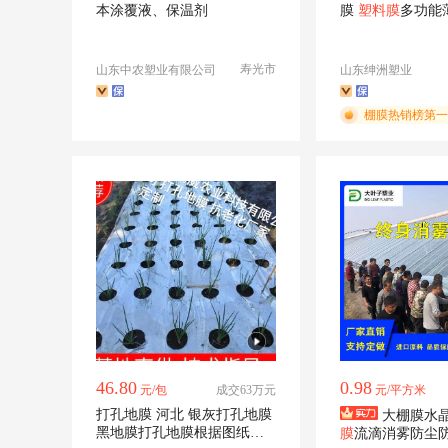
本涂覆液、保温剂
膜
塑料膜
多功能
寿光市
山东中农塑业有限公司
山东绅洲塑业
棚膜热销榜第一
46.80
0.98
元/包
成交63万元
元/平方米
打孔地膜 河北 银灰打孔地膜
大棚膜水晶
黑地膜打孔地膜根据图纸生
膜
流滴消雾防尘