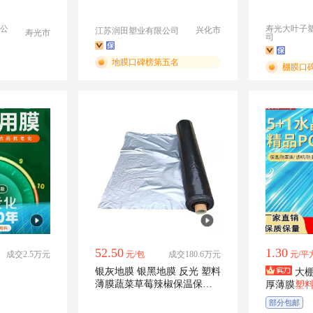
养殖膜塑
公
寿光大叶子
兴化市
江苏润田塑业有限公司
寿光市
司
地膜口碑榜第五名
棚膜口
52.50
1.30
成交2.5万元
元/包
成交180.6万元
元/平
银灰地膜 银黑地膜 反光 塑料
大
薄膜蔬菜草莓辣椒保温保湿
厚薄膜
塑
除草
光抗老化
部分包邮