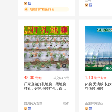
公司
地膜口碑榜第四名
45.00
1.10
元/包
成交6.4万元
元/平方米
厂家直销打孔地膜、黑地膜
po膜 无滴膜 长效流滴消雾 塑
打孔，银黑地膜打孔，白地
料薄膜 棚膜
膜打孔地膜
成都
四川民为农资
山东绅洲塑业