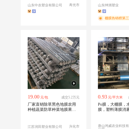
寿光市
山东中农塑业有限公司
山东绅洲塑业
棚膜热销榜第三
19.00
0.93
元/包
成交5.2万元
元/平方米
厂家直销除草黑色地膜农用
Po膜，大棚膜，
种植蔬菜防草种菜地膜果树
膜，塑料薄膜消
塑料薄膜加厚
温室大棚
唐山鸿威农业科技有
兴化市
江苏润田塑业有限公司