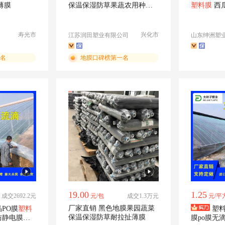
薄膜
保温保湿防草果蔬农用种植
塑料膜
西
加厚塑料薄膜
寿光市
兴化市
江苏润田塑业有限公司
山东绅洲塑
名
地膜口碑榜第一名
19.00
1.25
成交2692.2元
元/包
成交1.3万元
元/平
厂家直销 黑色地膜果园蔬菜
PO膜
塑料
塑
保温保湿防草耐拉扯薄膜
防静电膜无
膜po膜无