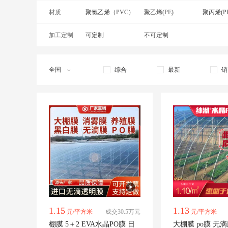
材质
绿色
聚氯乙烯（PVC）
橘色
聚乙烯(PE)
聚丙烯(PP
加工定制
树脂
可定制
不可定制
全国
综合
最新
销
1.15
1.13
元/平方米
成交30.5万元
元/平方米
棚膜 5＋2 EVA水晶PO膜 日
大棚膜 po膜 无滴膜 消