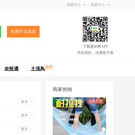
买家中心
卖家中心
免费开店卖货
下载惠农网APP
手机询价，沟通更方便
农批通
土流网
商家热销
展开
展开
展开