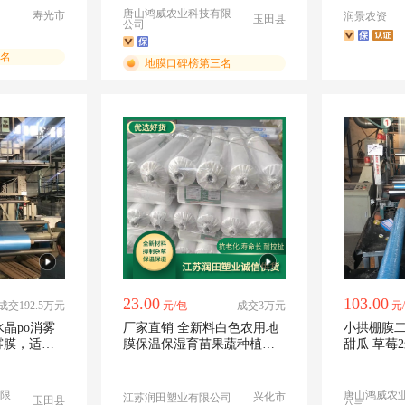
唐山鸿威农业科技有限
寿光市
润景农资
玉田县
公司
名
地膜口碑榜第三名
23.00
103.00
成交192.5万元
元/包
成交3万元
元
水晶po消雾
厂家直销 全新料白色农用地
小拱棚膜二
雾膜，适用
膜保温保湿育苗果蔬种植透
甜瓜 草莓2
明塑料薄膜
限
唐山鸿威农
兴化市
江苏润田塑业有限公司
玉田县