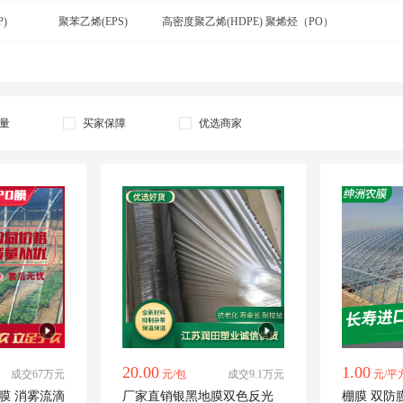
)
聚苯乙烯(EPS)
高密度聚乙烯(HDPE)
聚烯烃（PO）
量
买家保障
优选商家
20.00
1.00
成交67万元
元/包
成交9.1万元
元/平
雾流滴
厂家直销银黑地膜双色反光