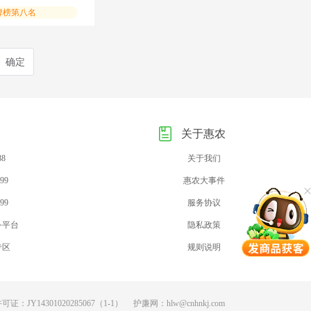
碑榜第八名
确定
关于惠农
88
关于我们
99
惠农大事件
99
服务协议
务平台
隐私政策
专区
规则说明
：JY14301020285067（1-1）
护廉网：hlw@cnhnkj.com