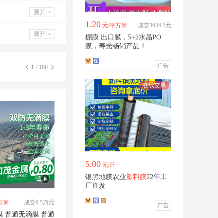
展开
1.20
元/平方米
成交3634.2元
展开
棚膜 出口膜，5+2水晶PO
膜，寿光畅销产品！
广告
1
/ 160
5.00
元/斤
银黑地膜农业
塑料膜
22年工
厂直发
方米
成交6.5万元
广告
棚膜 双防膜 普通无滴膜 普通