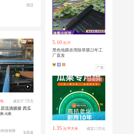
宿迁
5.10
元/斤
黑色地膜农用除草膜22年工
厂直发
广告
/包
成交37.7万元
层流滴膜膜 西瓜
米-6米
1.35
元/平方米
成交2.5万元
业科技有限
玉田县