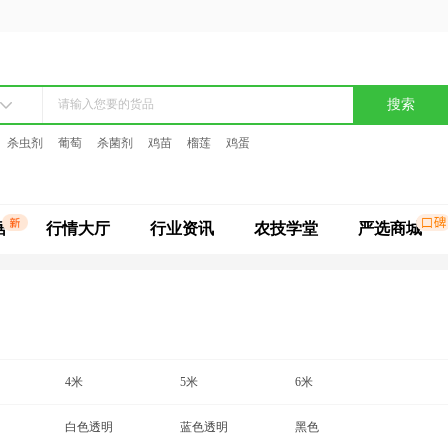
搜索
杀虫剂
葡萄
杀菌剂
鸡苗
榴莲
鸡蛋
据
行情大厅
行业资讯
农技学堂
严选商城
4米
5米
6米
白色透明
蓝色透明
黑色