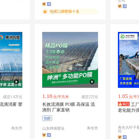
公司
地膜口碑榜第十名
1.10
1.05
成交1.4万元
元/平方米
成交2万元
元/平
长效流滴膜 PO膜 高保温 流
工厂
滴剂 厂家直销
老化能力强
包邮
寿光大叶子
寿光市
寿光市
山东绅洲塑业
司