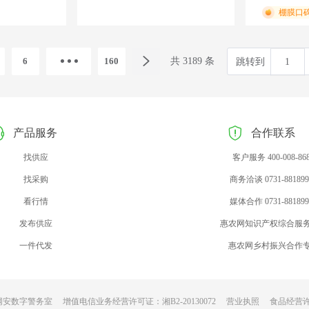
棚膜口
6
160
共 3189 条
跳转到
产品服务
合作联系
找供应
客户服务 400-008-86
找采购
商务洽谈 0731-881899
看行情
媒体合作 0731-881899
发布供应
惠农网知识产权综合服
一件代发
惠农网乡村振兴合作
网安数字警务室
增值电信业务经营许可证：湘B2-20130072
营业执照
食品经营许可证