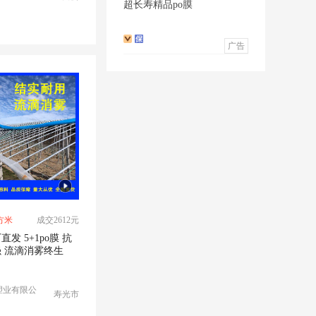
超长寿精品po膜
广告
方米
成交2612元
直发 5+1po膜 抗
 流滴消雾终生
塑业有限公
寿光市