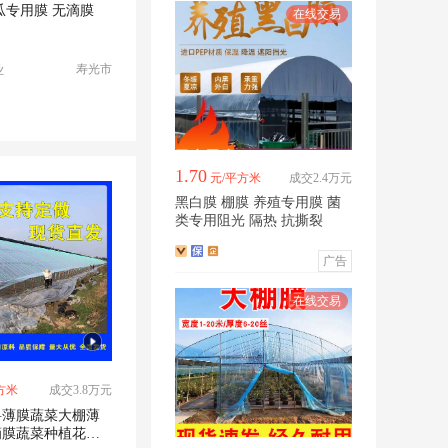
瓜专用膜 无滴膜
寿光市
业
1.70
元/平方米
成交2.4万元
黑白膜 棚膜 养殖专用膜 菌
类专用阻光 隔热 抗撕裂
广告
方米
成交3.8万元
料薄膜蔬菜大棚薄
滴膜蔬菜种植花卉