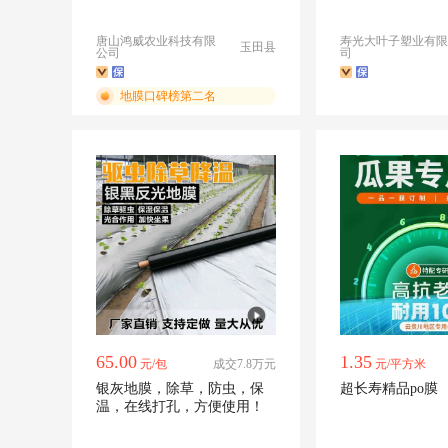
产
滴膜
唐山鸿威农业科技有限
寿光大叶子塑业有限
玉田县
公司
司
地膜口碑榜第二名
65.00
1.35
元/包
成交7.8万元
元/平方米
银灰地膜，除草，防虫，保
超长寿精品po膜
温，在线打孔，方便使用！