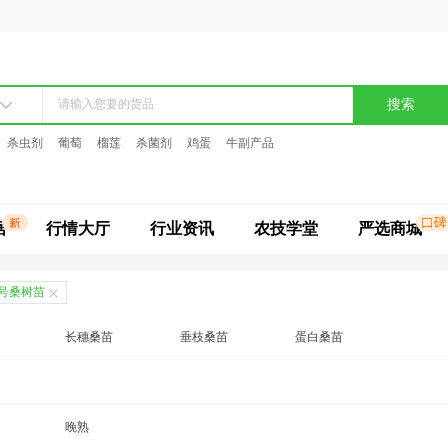
搜索
杀虫剂
葡萄
榴莲
杀菌剂
鸡蛋
牛副产品
据
行情大厅
行业资讯
农技学堂
严选商城
2号桑树苗
长穗桑苗
垂枝桑苗
蛋白桑苗
丰驰桑苗
广东桑苗
桂花蜜果桑苗
桑树苗
黑珍珠桑树苗
晚熟
嘉陵30号桑树苗
金墙63号果桑苗