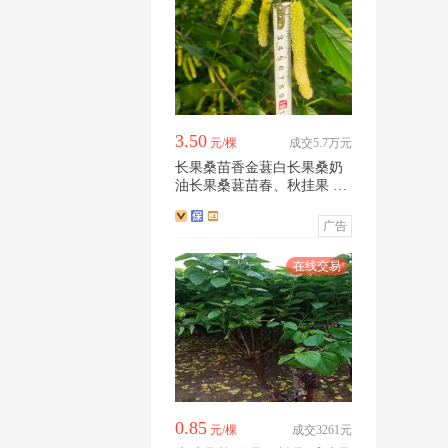
3.50
元/棵
成交5.7万元
长果桑苗香金葚白长果桑奶
油长果桑葚苗春、秋挂果 易
成活采摘园
广告
0.85
元/棵
成交3261元