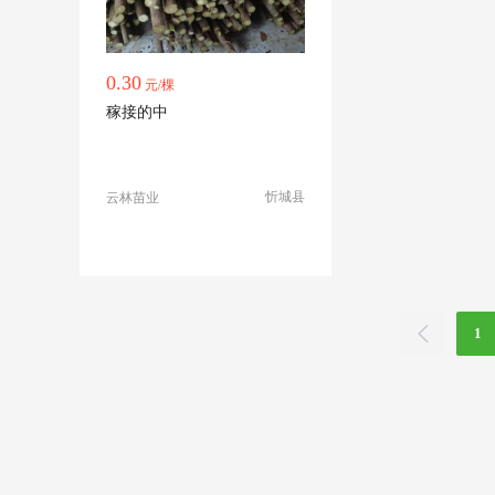
0.30
元/棵
稼接的中
忻城县
云林苗业
1