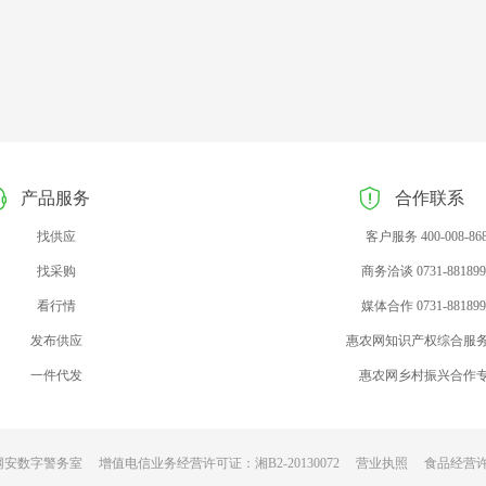
产品服务
合作联系
找供应
客户服务 400-008-86
找采购
商务洽谈 0731-881899
看行情
媒体合作 0731-881899
发布供应
惠农网知识产权综合服
一件代发
惠农网乡村振兴合作
网安数字警务室
增值电信业务经营许可证：湘B2-20130072
营业执照
食品经营许可证