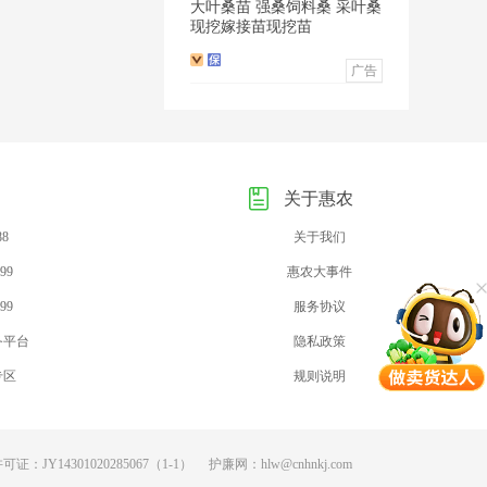
大叶桑苗 强桑饲料桑 采叶桑
现挖嫁接苗现挖苗
广告
关于惠农
88
关于我们
99
惠农大事件
99
服务协议
务平台
隐私政策
专区
规则说明
：JY14301020285067（1-1）
护廉网：hlw@cnhnkj.com