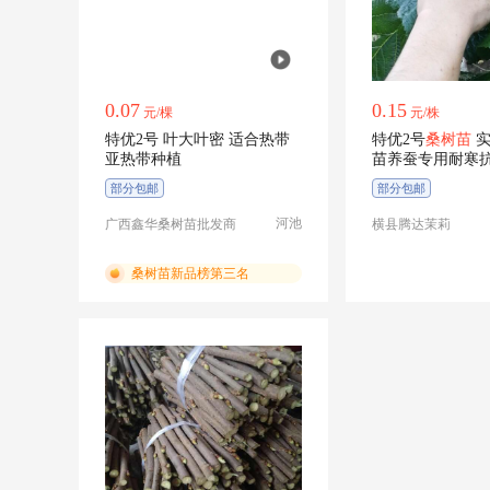
0.07
0.15
元/棵
元/株
特优2号 叶大叶密 适合热带
特优2号
桑树苗
实
亚热带种植
苗养蚕专用耐寒
交品种。
部分包邮
部分包邮
河池
广西鑫华桑树苗批发商
横县腾达茉莉
桑树苗新品榜第三名