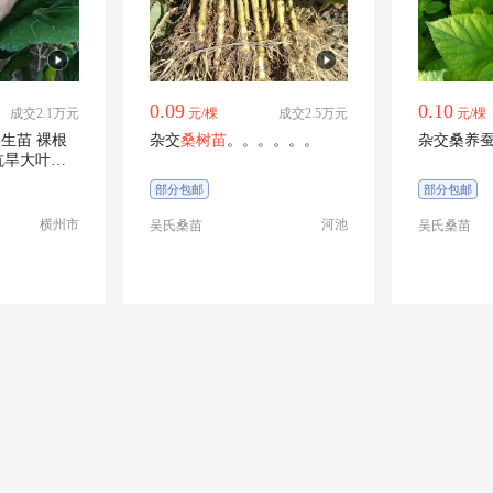
0.09
0.10
成交2.1万元
元/棵
成交2.5万元
元/棵
生苗 裸根
杂交
桑树苗
。。。。。。
杂交桑养
抗旱大叶杂
部分包邮
部分包邮
横州市
河池
吴氏桑苗
吴氏桑苗