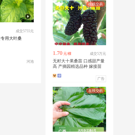
成交5755元
蚕专用大叶桑
1.70
元/棵
成交5万元
无籽大十果桑苗 口感甜产量
河池
高 产摘园精选品种 嫁接苗
广告