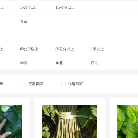
以上
强桑1号桑树苗
1公分以上
瑞穗桑苗
1.5公分以上
四季大果桑苗
桑树苗
无籽大十果桑苗
青苗
细齿桑苗
育711桑树苗
上
60公分以上
80公分以上
1米以上
华东
东北
西北
量
买家保障
优选商家