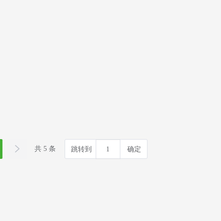
共 5 条
跳转到
确定