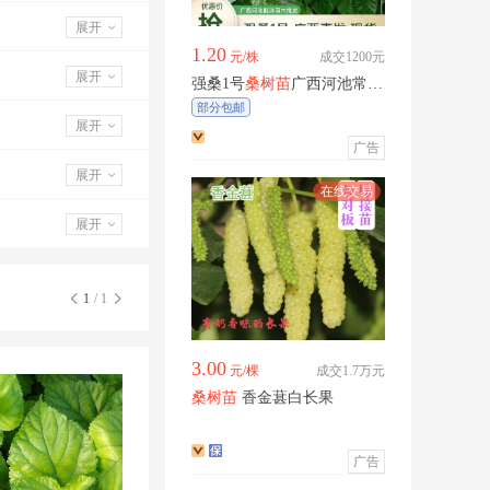
展开
1.20
元/株
成交1200元
展开
强桑1号
桑树苗
广西河池常年
供货欢迎合作
部分包邮
展开
广告
展开
展开
1
/ 1
3.00
元/棵
成交1.7万元
桑树苗
香金葚白长果
广告