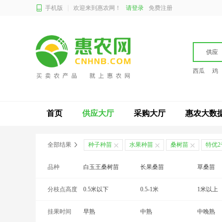
手机版
欢迎来到惠农网！
请登录
免费注册
供应
西瓜
鸡
首页
供应大厅
采购大厅
惠农大数
全部结果
种子种苗
水果种苗
桑树苗
特优
品种
白玉王桑树苗
长果桑苗
草桑苗
分枝点高度
大白珍珠桑苗
0.5米以下
滇桑苗
0.5-1米
大叶桑苗
1米以上
挂果时间
鬼桑苗
早熟
红果2号桑树苗
中熟
红果3号
中晚熟