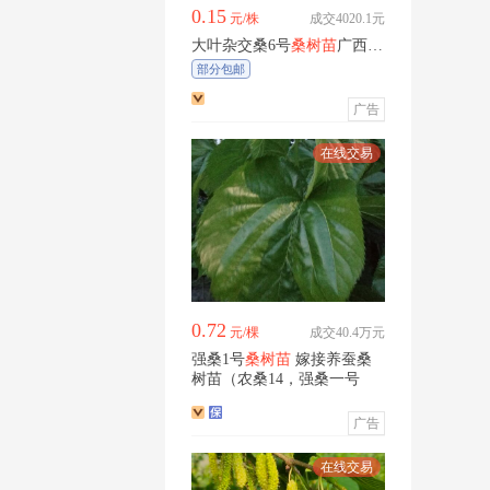
0.15
元/株
成交4020.1元
大叶杂交桑6号
桑树苗
广西河
池产地直发常年供货
部分包邮
广告
0.72
元/棵
成交40.4万元
强桑1号
桑树苗
嫁接养蚕桑
树苗（农桑14，强桑一号
广告