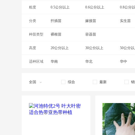
粗度
冀桑3号桑树苗
0.5公分以上
鸡桑苗
0.6公分以上
龙桑苗
0.8公分
分类
唐鬼桑苗
扦插苗
台湾长果桑苗
嫁接苗
特优2号
实生苗
种苗类型
粤桑51号桑树苗
裸根苗
容器苗
高度
20公分以上
30公分以上
50公分以
适种区域
1.5米以上
华南
华北
华中
西南
全国
综合
最新
销