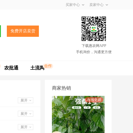
买家中心
卖家中心
免费开店卖货
下载惠农网APP
手机询价，沟通更方便
农批通
土流网
商家热销
展开
展开
展开