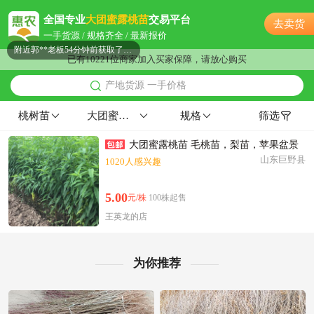
常州市古**老板35分钟前询价供应商
全国专业
大团蜜露桃苗
交易平台
去卖货
附近韩**老板35分钟前询价供应商
一手货源 / 规格齐全 / 最新报价
附近郭**老板54分钟前获取了报价
已有10221位商家加入买家保障，请放心购买
附近阳**老板18小时前成功采购
产地货源 一手价格
常州市曹**老板4小时前询价供应商
附近陆**老板18分钟前成功采购
桃树苗
大团蜜露桃苗
规格
筛选
常州市柳**老板37分钟前获取了报价
大团蜜露桃苗 毛桃苗，梨苗，苹果盆景
附近苏**老板3小时前获取了报价
山东巨野县
1020人感兴趣
常州市欧阳**老板1小时前成功采购
常州市王**老板1分钟前成功采购
5.00
元/株
100株起售
常州市齐**老板9小时前看了商品
王英龙的店
附近潘**老板2小时前看了商品
附近汤**老板42分钟前看了商品
附近康**老板52分钟前成功采购
为你推荐
附近谢**老板3小时前成功采购
常州市严**老板43分钟前成功采购