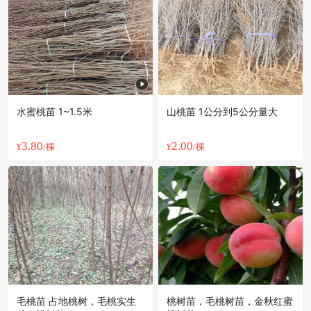
常州市柳**老板3分钟前成功采购
附近孟**老板8小时前看了商品
附近许**老板20小时前成功采购
附近蒋**老板41分钟前成功采购
常州市孙**老板17分钟前看了商品
常州市阳**老板15小时前成功采购
水蜜桃苗 1~1.5米
山桃苗 1公分到5公分量大
附近邹**老板24分钟前成功采购
附近谢**老板24分钟前看了商品
3.80
2.00
¥
/棵
¥
/棵
附近洪**老板36分钟前获取了报价
常州市张**老板23分钟前询价供应商
附近严**老板39分钟前看了商品
常州市郭**老板22小时前成功采购
常州市冯**老板3小时前成功采购
毛桃苗 占地桃树，毛桃实生
桃树苗，毛桃树苗，金秋红蜜