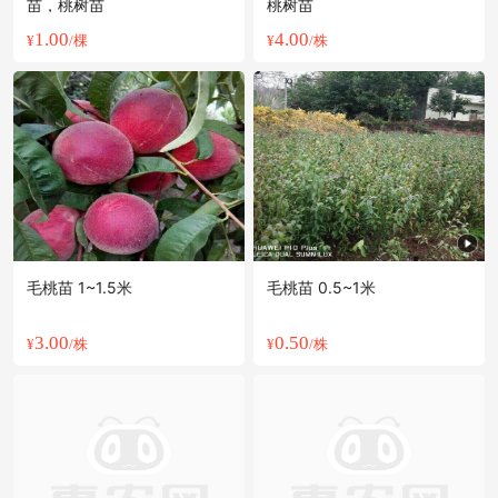
苗，桃树苗
桃树苗
1.00
4.00
¥
/棵
¥
/株
毛桃苗 1~1.5米
毛桃苗 0.5~1米
3.00
0.50
¥
/株
¥
/株