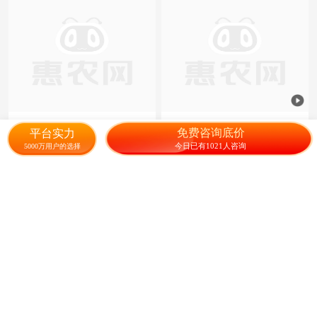
黄金凤黄桃
桃树苗嫁接果树苗水蜜桃黄桃
免费咨询底价
平台实力
油桃盆栽地栽南方北方种植当
今日已有1021人咨询
5000万用户的选择
年结果
6.00
2.00
¥
/棵
¥
/棵
成交173元