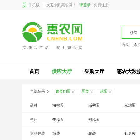
手机版
欢迎来到惠农网！
请登录
免费注册
供应
西瓜
杀
首页
供应大厅
采购大厅
惠农大数
全部结果
禽畜肉蛋
蛋类
咸蛋
品种
海鸭蛋
咸鹅蛋
咸鸡蛋
生熟
生咸蛋
熟咸蛋
货品包装
散装
箱装
礼盒装