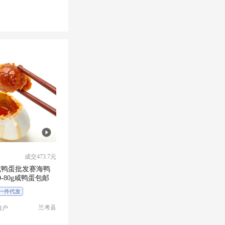
成交473.7元
咸鸭蛋批发赛海鸭
0-80g咸鸭蛋包邮
一件代发
兰考县
植户