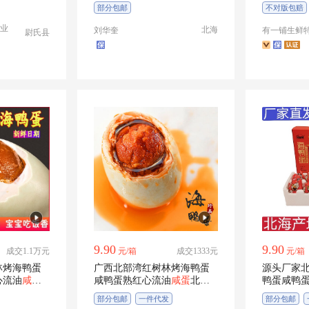
鸭蛋批
部分包邮
不对版包赔
部分包邮
业
北海
刘华奎
有一铺生鲜
尉氏县
9.90
9.90
成交1.1万元
元/箱
成交1333元
元/箱
林烤海鸭蛋
广西北部湾红树林烤海鸭蛋
源头厂家
心流油
咸蛋
咸鸭蛋熟红心流油
咸蛋
北海
鸭蛋咸鸭
特产包邮
西特产
部分包邮
一件代发
部分包邮