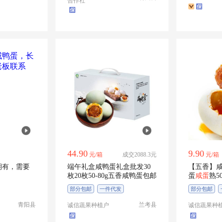
合作社
44.90
9.90
元/箱
成交2088.3元
元/箱
期有，需要
端午礼盒咸鸭蛋礼盒批发30
【五香】
枚20枚50-80g五香咸鸭蛋包邮
蛋
咸蛋
熟5
部分包邮
一件代发
部分包邮
青阳县
兰考县
诚信蔬果种植户
诚信蔬果种