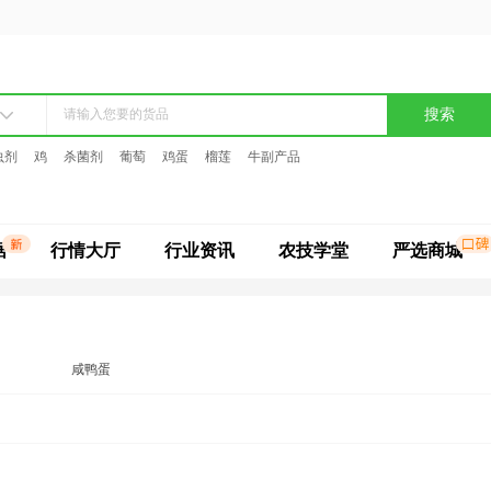
搜索
虫剂
鸡
杀菌剂
葡萄
鸡蛋
榴莲
牛副产品
据
行情大厅
行业资讯
农技学堂
严选商城
咸鸭蛋