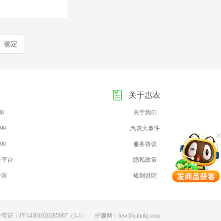
确定
关于惠农
88
关于我们
99
惠农大事件
99
服务协议
务平台
隐私政策
专区
规则说明
：JY14301020285067（1-1）
护廉网：hlw@cnhnkj.com