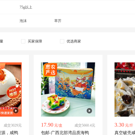
75g以上
泡沫
草芥
量
买家保障
优选商家
17.90
3.30
成交3029元
元/盒
成交5660.4元
元/斤
货源，咸鸭
包邮-广西北部湾品质海鸭
真空破壳