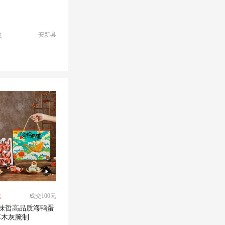
安新县
发
盒
成交100元
味哲高品质海鸭蛋
草木灰腌制