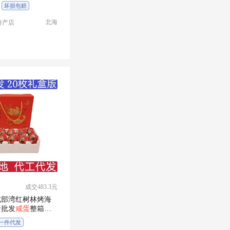
坏损包赔
一件代发
北海
特产店
成交483.3元
北部湾红树林烤海
蛋批发
咸蛋
整箱广
一件代发