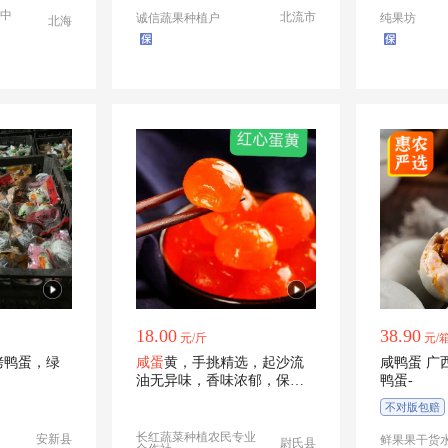
中
北流市
诚信蔬果种植户
纯果坊
北海
18.00
38.90
元/斤
元/
烤鸭蛋，绿
咸蛋
黄，手挑精选，起沙流
咸鸭蛋 广西北部湾红树林海
油无异味，香味浓郁，保证
鸭蛋-
品质
不对版包赔
部分包邮
长红蔬菜种植农民专业
安新县
鲜果果干货
尉氏县