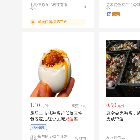
北海佳源食品科技有限
益农特色农产品购销
北海
公司
心
咸蛋口碑榜第三名
1.10
0.50
元/个
成交48元
元/个
最新上市咸鸭蛋超低价真空
真空破壳鸭蛋，
包装流油红心泥腌
咸蛋
整箱
皮咸鸭蛋
批发零售
部分包邮
淮河豫东民间特产批发
发不停蛋品
项城市