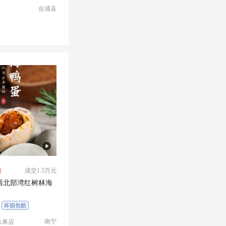
合浦县
箱
成交1.5万元
坏损包赔
一件代发
南宁
水果店