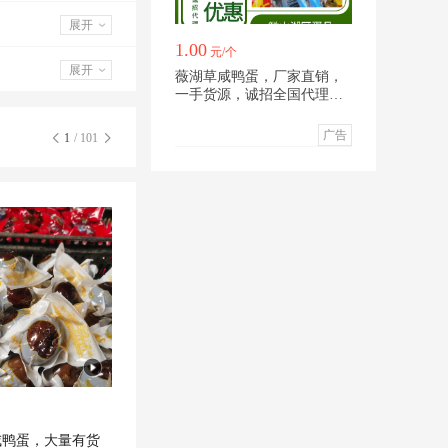
展开
1.00
元/个
展开
薇湖草咸鸭蛋，厂家直销，
一手货源，诚招全国代理，
批发
广告
1
/ 101
咸鸭蛋，大量有货