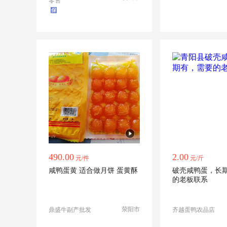
零售
490.00
2.00
元/件
元/斤
咸鸭蛋黄 适合做月饼 蛋黄酥
破壳咸鸭蛋，长
的老板联系
荥阳市
鼎盛牛副产批发
齐越蛋鸭农品店