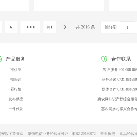
6
101
共 2016 条
跳转到
产品服务
合作联系
找供应
客户服务 400-008-86
找采购
商务洽谈 0731-881899
看行情
媒体合作 0731-881899
发布供应
惠农网知识产权综合服
一件代发
惠农网乡村振兴合作
网安数字警务室
增值电信业务经营许可证：湘B2-20130072
营业执照
食品经营许可证