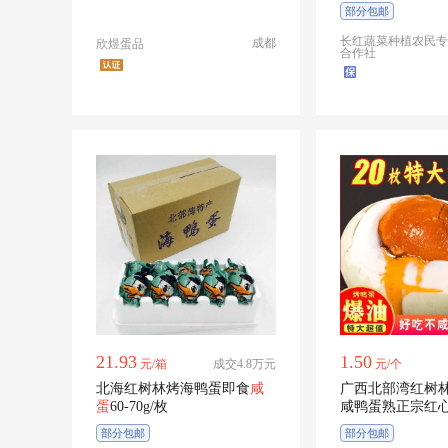
打开剥壳即食
部分包邮
长红蔬菜种植农民专
成都
欣煜蛋品
合作社
21.93
1.50
元/箱
成交4.8万元
元/个
北海红树林烤海鸭蛋即食
咸
广西北部湾红树
蛋
60-70g/枚
咸鸭蛋熟正宗红
北海特产批发
部分包邮
部分包邮