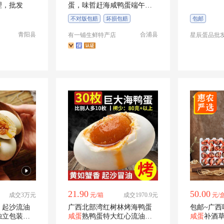
理，批发
蛋，味哲赶海咸鸭蛋端午节
礼盒
不对版包赔
坏损包赔
包邮
部分包邮
一件代发
青阳县
合浦县
有一铺生鲜特产店
星辰蛋品批
21.90
50.00
成交3万元
元/箱
成交1970.9元
元/
，起沙流油
广西北部湾红树林烤海鸭蛋
包邮~广西
独立包装，
咸蛋
熟鸭蛋特大红心流油咸
咸蛋
补酒