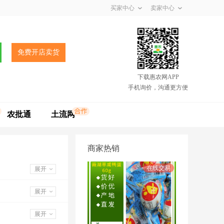
买家中心
卖家中心
免费开店卖货
下载惠农网APP
手机询价，沟通更方便
农批通
土流网
商家热销
展开
展开
展开