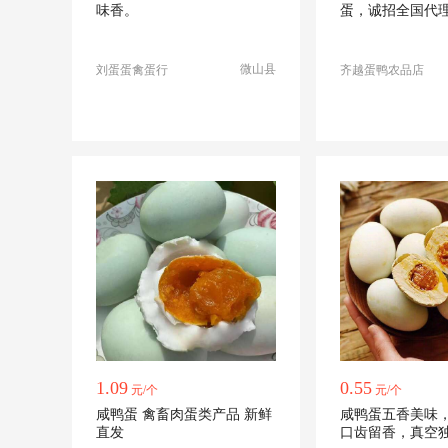
味香。
蛋，诚招全国代
微山县
刘蛋蛋禽蛋行
齐越蛋鸭农品店
1.09
0.55
元/个
元/个
咸鸭蛋 禽畜肉蛋类产品 新鲜
咸鸭蛋五香美味
直发
口齿留香，真空