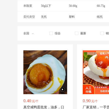
单颗重
50g以下
50-60g
60-75g
蛋托类型
无托
塑料
纸托
全国
综合
最新
销
0.40
0.90
元/个
元/个
真空咸鸭蛋批发，油多，口
厂家直销，一手