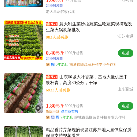
1.00
元/斤
500斤起售
9小时前
24小时发货
老大果蔬代收代卖
意大利生菜沙拉蔬菜生吃蔬菜现摘现发
生菜火锅刷菜批发
江苏南通
883人感兴趣
0.40
元/斤
1000斤起售
电话
24小时发货
6年老店
南通俭隆蔬菜种植专业合作社
山东聊城大叶香菜，基地大量供应中，
铁杆青，高度30公分，干净
山东聊城
6933人感兴趣
1.80
元/斤
5000斤起售
电话
货版一致
多产业布局
7年老店
聊城市民顺蔬菜种植专业合作社
精品香芹芹菜现摘现发江苏产地大量供应保质
保量支持视频看货