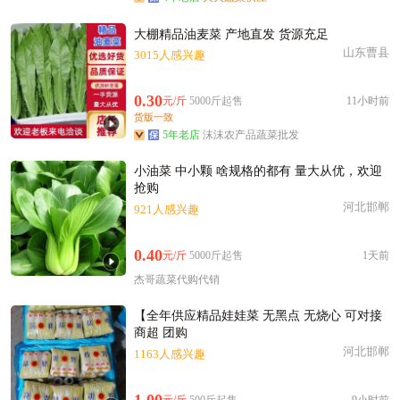
大棚精品油麦菜 产地直发 货源充足
山东曹县
3015人感兴趣
0.30
元/斤
5000斤起售
11小时前
货版一致
5年老店
沫沫农产品蔬菜批发
小油菜 中小颗 啥规格的都有 量大从优，欢迎
抢购
河北邯郸
921人感兴趣
0.40
元/斤
5000斤起售
1天前
杰哥蔬菜代购代销
【全年供应精品娃娃菜 无黑点 无烧心 可对接
商超 团购
河北邯郸
1163人感兴趣