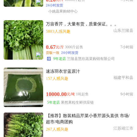
盐城市洪**老板18分钟前获取了报价
24小时发货
附近秦**老板19小时前看了商品
小姚蔬果购销中心
盐城市谢**老板11小时前成功采购
万亩香芹，大量有货，质量保证。。。
附近阳**老板37分钟前成功采购
山东兰陵县
5883人感兴趣
附近潘**老板32分钟前成功采购
附近徐**老板3小时前成功采购
0.67
元/斤
3000斤起售
7小时前
附近程**老板38分钟前看了商品
货版一致
24小时发货
盐城市吕**老板41分钟前询价供应商
9年老店
兰陵县慧欣蔬菜购销有限公司
盐城市岳**老板40分钟前获取了报价
速冻羽衣甘蓝原汁
福建平和县
157人感兴趣
10000.00
元/吨
1吨起售
9小时前
5年老店
果然果粒生鲜供应链
【推荐】散装精品芹菜小香芹源头直供 市场/
超市/电商团购
江苏靖江市
267人感兴趣