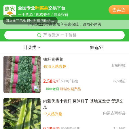
盐城市程**老板42分钟前成功采购
全国专业
叶菜类
交易平台
去卖货
盐城市夏**老板7分钟前获取了报价
一手货源 / 规格齐全 / 最新报价
附近蒋**老板18小时前询价供应商
已有10221位商家加入买家保障，请放心购买
附近吴**老板29分钟前询价供应商
产地货源 一手价格
附近周**老板13小时前询价供应商
附近董**老板12小时前询价供应商
叶菜类
筛选
附近柳**老板38分钟前询价供应商
铁杆青香菜
盐城市邓**老板11分钟前成功采购
山东聊城
4878人感兴趣
盐城市曹**老板18小时前获取了报价
附近柳**老板10小时前获取了报价
2.50
元/斤
5000斤起售
8小时前
附近邹**老板7小时前询价供应商
10年老店
聊城农副产品
盐城市文**老板8小时前成功采购
附近董**老板15小时前询价供应商
内蒙优质小青杆 莴笋杆子 基地直发货 货源充
附近胡**老板49分钟前获取了报价
足
内蒙古商都县
附近贺**老板8小时前看了商品
12人感兴趣
盐城市蔡**老板6小时前询价供应商
0.20
元/斤
66666斤起售
7小时前