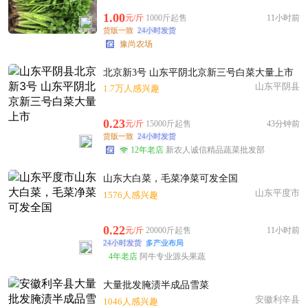
1.00
元/斤
1000斤起售
11小时前
货版一致
24小时发货
豫尚农场
北京新3号 山东平阴北京新三号白菜大量上市
山东平阴县
1.7万人感兴趣
0.23
元/斤
15000斤起售
43分钟前
货版一致
24小时发货
12年老店
新农人诚信精品蔬菜批发部
山东大白菜，毛菜净菜可发全国
山东平度市
1576人感兴趣
0.22
元/斤
20000斤起售
11小时前
24小时发货
多产业布局
4年老店
阿牛专业源头果蔬
大量批发腌渍半成品雪菜
安徽利辛县
1046人感兴趣