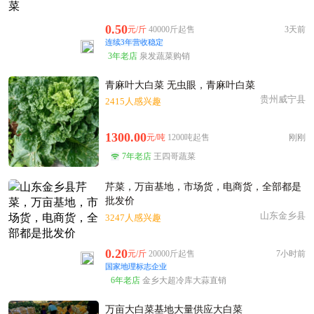
0.50
元/斤
40000斤起售
3天前
连续3年营收稳定
3年老店
泉发蔬菜购销
青麻叶大白菜 无虫眼，青麻叶白菜
贵州威宁县
2415人感兴趣
1300.00
元/吨
1200吨起售
刚刚
7年老店
王四哥蔬菜
芹菜，万亩基地，市场货，电商货，全部都是
批发价
山东金乡县
3247人感兴趣
0.20
元/斤
20000斤起售
7小时前
国家地理标志企业
6年老店
金乡大超冷库大蒜直销
万亩大白菜基地大量供应大白菜