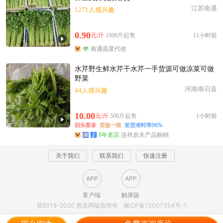
江苏南通
1271人感兴趣
0.90
元/斤
1000斤起售
11小时前
南通蔬菜代收
水芹野生鲜水芹干水芹一手货源可做凉菜可做
野菜
河南南召县
44人感兴趣
10.00
元/斤
500斤起售
1小时前
回头客多
货版一致
发货准时率96%
8年老店
连祥农夫产品购销
关于我们
联系我们
快速注册
APP
APP
客户端
触屏版
@2013-2020 惠农网版权所有
湘ICP备13007354号-1