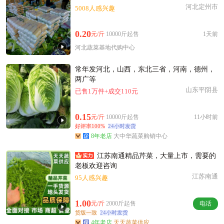
河北定州市
5008人感兴趣
0.20
元/斤
10000斤起售
1天前
河北蔬菜基地代购中心
常年发河北，山西，东北三省，河南，德州，
两广等
山东平阴县
已售1万件+成交110元
0.15
元/斤
10000斤起售
11小时前
好评率100%
24小时发货
8年老店
大中华蔬菜购销中心
江苏南通精品芹菜，大量上市，需要的
老板欢迎咨询
江苏南通
95人感兴趣
1.00
元/斤
2000斤起售
电话
货版一致
24小时发货
4年老店
天天蔬菜供应