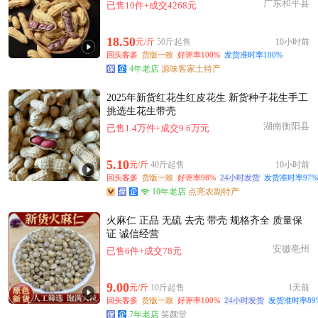
广东和平县
已售10件+成交4268元
18.50
元/斤
50斤起售
10小时前
回头客多
货版一致
好评率100%
发货准时率100%
4年老店
源味客家土特产
2025年新货红花生红皮花生 新货种子花生手工
挑选生花生带壳
湖南衡阳县
已售1.4万件+成交9.6万元
5.10
元/斤
40斤起售
10小时前
回头客多
货版一致
好评率98%
24小时发货
发货准时率97%
10年老店
点亮农副特产
火麻仁 正品 无硫 去壳 带壳 规格齐全 质量保
证 诚信经营
安徽亳州
已售6件+成交78元
9.00
元/斤
10斤起售
1天前
回头客多
货版一致
好评率100%
24小时发货
发货准时率89
7年老店
笑颜堂