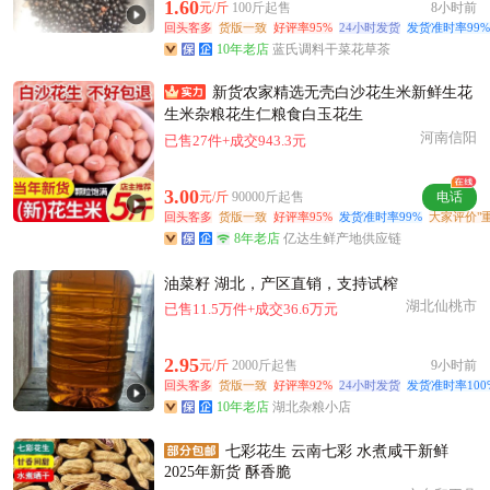
附近王**老板18分钟前成功采购
1.60
元/斤
100斤起售
8小时前
回头客多
货版一致
好评率95%
24小时发货
发货准时率99%
附近王**老板5小时前看了商品
10年老店
蓝氏调料干菜花草茶
佛山市严**老板15小时前成功采购
附近宋**老板21小时前询价供应商
新货农家精选无壳白沙花生米新鲜生花
生米杂粮花生仁粮食白玉花生
附近李**老板1小时前询价供应商
河南信阳
已售27件+成交943.3元
附近张**老板17小时前获取了报价
佛山市汤**老板23小时前成功采购
3.00
元/斤
90000斤起售
电话
佛山市董**老板21小时前成功采购
回头客多
货版一致
好评率95%
发货准时率99%
大家评价"重
附近欧阳**老板2分钟前成功采购
8年老店
亿达生鲜产地供应链
附近孟**老板19分钟前成功采购
油菜籽 湖北，产区直销，支持试榨
佛山市阳**老板4分钟前询价供应商
湖北仙桃市
已售11.5万件+成交36.6万元
附近张**老板18小时前获取了报价
附近王**老板56分钟前获取了报价
2.95
元/斤
2000斤起售
9小时前
回头客多
货版一致
好评率92%
24小时发货
发货准时率100
10年老店
湖北杂粮小店
七彩花生 云南七彩 水煮咸干新鲜
2025年新货 酥香脆