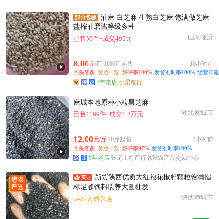
油麻 白芝麻 生熟白芝麻 饱满做芝麻
盐榨油磨酱等级多种
山东临沂
已售50件+成交495元
8.00
元/斤
1000斤起售
10小时前
回头客多
货版一致
好评率100%
发货准时率100%
经营年限
7年老店
小梁粮行
麻城本地原种小粒黑芝麻
湖北麻城市
已售1169件+成交1.2万元
12.00
元/斤
40斤起售
4小时前
回头客多
货版一致
好评率97%
发货准时率100%
9年老店
张记土特产行老张农产品交易中心
新货陕西优质大红袍花椒籽颗粒饱满指
标足够饲料喂养大量批发
陕西韩城市
6487人感兴趣