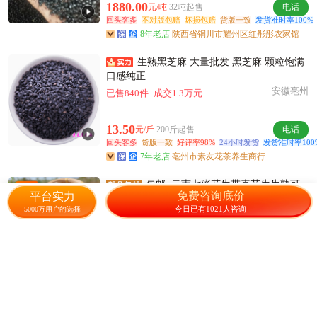
1880.00
元/吨
32吨起售
电话
回头客多
不对版包赔
坏损包赔
货版一致
发货准时率100%
8年老店
陕西省铜川市耀州区红彤彤农家馆
生熟黑芝麻 大量批发 黑芝麻 颗粒饱满
口感纯正
安徽亳州
已售840件+成交1.3万元
13.50
元/斤
200斤起售
电话
回头客多
货版一致
好评率98%
24小时发货
发货准时率100
7年老店
亳州市素友花茶养生商行
包邮~云南七彩花生带壳花生生熟可
免费咨询底价
平台实力
选非花生米
今日已有1021人咨询
5000万用户的选择
云南昆明
已售6件+成交166元
15.00
元/袋
1袋起售
8小时前
回头客多
不对版包赔
坏损包赔
货版一致
好评率100%
一
6年老店
有一铺生鲜特产店
黑花生 七彩花生 干花生 生花生大货批发