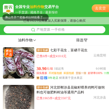
附近冯**老板22分钟前看了商品
全国专业
油料作物
交易平台
去卖货
附近夏**老板45分钟前询价供应商
一手货源 / 规格齐全 / 最新报价
佛山市齐**老板49分钟前看了商品
已有10221位商家加入买家保障，请放心购买
附近郑**老板1分钟前看了商品
产地货源 一手价格
附近齐**老板11小时前询价供应商
佛山市宋**老板30分钟前询价供应商
油料作物
筛选
佛山市薛**老板22分钟前询价供应商
七彩干花生，富硒干花生
附近邓**老板27分钟前成功采购
云南昆明
已售6件+成交410.6元
佛山市葛**老板1小时前成功采购
佛山市梁**老板3小时前询价供应商
30.90
元/箱
1箱起售
6小时前
佛山市秦**老板3小时前成功采购
回头客多
不对版包赔
坏损包赔
货版一致
好评率100%
一
佛山市冯**老板37分钟前询价供应商
8年老店
鲜果果干货水果店
附近江**老板17小时前获取了报价
河北邯郸涉县花椒籽喂养鸡鸭可做饲
佛山市罗**老板12分钟前成功采购
料也可做肥料榨油等通用产品料
佛山市高**老板6小时前询价供应商
河北涉县
已售1965件+成交3507元
附近葛**老板3小时前看了商品