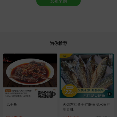
发布采购
常州市古**老板42分钟前成功采购
附近董**老板24分钟前获取了报价
附近郑**老板20小时前询价供应商
附近徐**老板8小时前获取了报价
附近宁**老板44分钟前询价供应商
常州市汪**老板59分钟前询价供应商
附近夏**老板11分钟前询价供应商
为你推荐
附近杨**老板10小时前看了商品
常州市伍**老板2小时前成功采购
常州市宋**老板43分钟前成功采购
常州市胡**老板7分钟前成功采购
附近杨**老板58分钟前询价供应商
常州市王**老板47分钟前询价供应商
常州市文**老板17小时前成功采购
风干鱼
火焙东江鱼干红眼鱼淡水鱼产
地直批