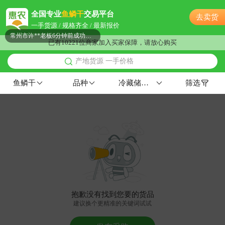
常州市宋**老板23分钟前获取了报价
全国专业
鱼鳞干
交易平台
去卖货
常州市古**老板38分钟前获取了报价
一手货源 / 规格齐全 / 最新报价
常州市许**老板6分钟前成功采购
已有10221位商家加入买家保障，请放心购买
常州市梁**老板10分钟前成功采购
产地货源 一手价格
附近罗**老板22小时前成功采购
附近欧阳**老板20小时前询价供应商
鱼鳞干
品种
冷藏储存2-3个月
筛选
附近苏**老板18分钟前获取了报价
附近秦**老板5分钟前看了商品
附近姜**老板23分钟前获取了报价
常州市孙**老板33分钟前获取了报价
常州市宁**老板38分钟前看了商品
常州市戚**老板16小时前看了商品
附近张**老板12小时前成功采购
附近苏**老板21小时前看了商品
抱歉没有找到您要的货品
附近文**老板51分钟前获取了报价
建议换个更精准的关键词试试
常州市赵**老板50分钟前询价供应商