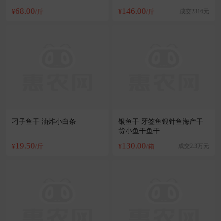
68.00
146.00
¥
/斤
¥
/斤
成交2316元
刁子鱼干 油炸小白条
银鱼干 牙签鱼银针鱼海产干
货小鱼干鱼干
19.50
130.00
¥
/斤
¥
/箱
成交2.3万元