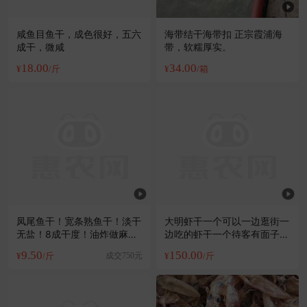
咸鱼目鱼干，成色很好，五六
海带结干海带扣 正宗霞浦海
成干，微咸
带，软糯厚实。
18.00
34.00
¥
/斤
¥
/箱
凤尾鱼干！宽条熟鱼干！淡干
大明虾干一个可以一边逛街一
无盐！8成干度！油炸做麻辣
边吃的虾干一个待客有面子的
鱼食材
虾干
9.50
150.00
¥
/斤
成交750元
¥
/斤