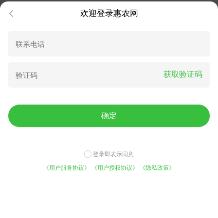
欢迎登录惠农网
获取验证码
盐渍海带片 形状不规则 串串
大连新鲜海带丝，长丝几乎无
麻辣烫 面条适用 源头直供
盐，高品质，可以定制批发
0.90
19.00
¥
/斤
成交11.6元
¥
/箱
成交5252元
确定
登录即表示同意
《用户服务协议》
《用户授权协议》
《隐私政策》
免费咨询底价
平台实力
今日已有1021人咨询
5000万用户的选择
芥末鱿鱼2AAAA红星货，靓货
偏口鱼干 传统农产品