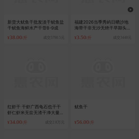
新货大鱿鱼干批发淡干鱿鱼盐
福建2026当季秀屿日晒沙地
干鱿鱼海鲜水产干货8-9成
海带干非无沙无绝干早期头水
干海带
38.00
3.50
¥
/斤
成交5790.5元
¥
/斤
成交3448元
红虾干 干虾广西龟石也干干
鱿鱼干
虾仁虾米无盐无渣干净大量批
发
34.00
56.00
¥
/斤
成交2.8万元
¥
/斤