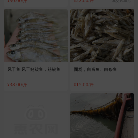
30.00
22.00
¥
/斤
¥
/斤
成交1030元
风干鱼 风干鳑鲏鱼，鳑鲏鱼
面粉，白肖鱼、白条鱼
38.00
15.00
¥
/斤
¥
/斤