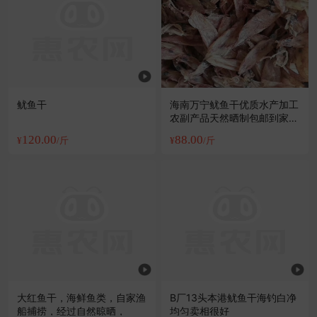
鱿鱼干
海南万宁鱿鱼干优质水产加工
农副产品天然晒制包邮到家新
鲜味美
120.00
88.00
¥
/斤
¥
/斤
大红鱼干，海鲜鱼类，自家渔
B厂13头本港鱿鱼干海钓白净
船捕捞，经过自然晾晒，
均匀卖相很好