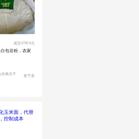
成交4799.9元
，白包谷粉，农家
山全南北干
富宁县