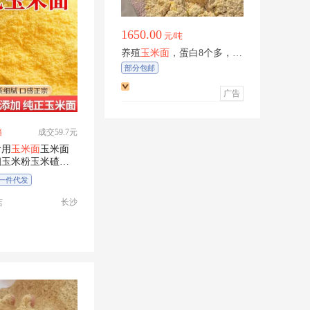
1650.00
元/吨
养殖
玉米面
，蛋白8个多，各
项指标正常，适合养殖，饲
部分包邮
料厂。
广告
箱
成交59.7元
食用
玉米面
玉米面
细玉米粉玉米碴棒
发
一件代发
长沙
店