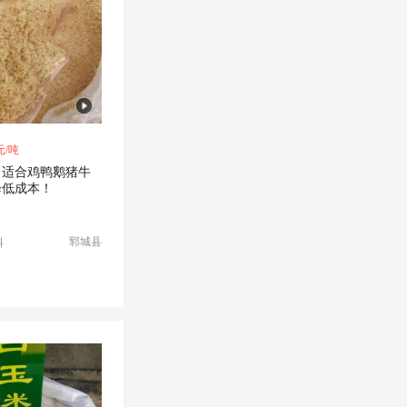
元/吨
，适合鸡鸭鹅猪牛
降低成本！
郓城县
料