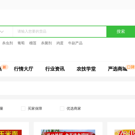
搜索
杀虫剂
葡萄
榴莲
杀菌剂
鸡蛋
牛副产品
据
行情大厅
行业资讯
农技学堂
严选商城
量
买家保障
优选商家