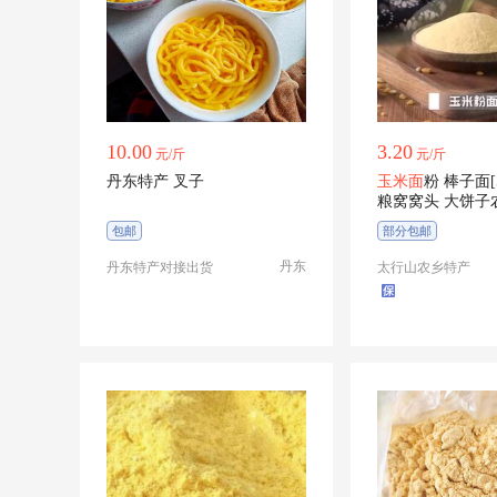
10.00
3.20
元/斤
元/斤
丹东特产 叉子
玉米面
粉 棒子面
粮窝窝头 大饼子
包邮
部分包邮
丹东
丹东特产对接出货
太行山农乡特产