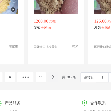
1200.00
126.00
元/吨
元
发效
玉米面
发效
玉米
石家庄
菏泽
国际港口批发零售
国际港口批
6
15
共 283 条
跳转到
产品服务
合作联系