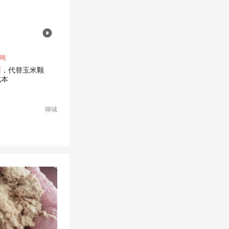
/吨
面
，代替玉米颗
成本
聊城