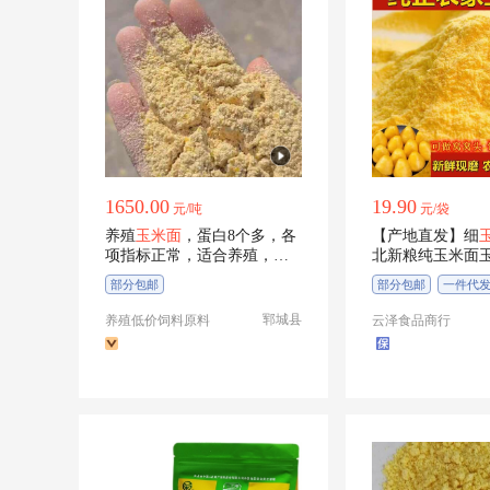
1650.00
19.90
元/吨
元/袋
养殖
玉米面
，蛋白8个多，各
【产地直发】细
项指标正常，适合养殖，饲
北新粮纯玉米面
料厂。
粮
部分包邮
部分包邮
一件代
郓城县
养殖低价饲料原料
云泽食品商行