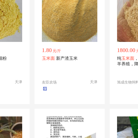
1.80
1800.00
元/斤
细粉
玉米面
新产渣玉米
纯
玉米面
羊养殖，
天津
天津
友臣农场
旭成生物饲