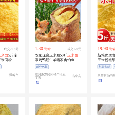
1.30
19.90
成交79.6元
元/斤
成交120元
元/
玉米面
5斤东
农家现磨玉米粉50斤
玉米面
新粮优质
玉米面粉杂
喂鸡鸭鹅牛羊猪家禽钓鱼打
玉米粉粗
窝饲料养殖
子杂粮批
发
部分包邮
部分包邮
淮河豫东民间特产批发
温岭市
晨祥食品商
临泉县
零售