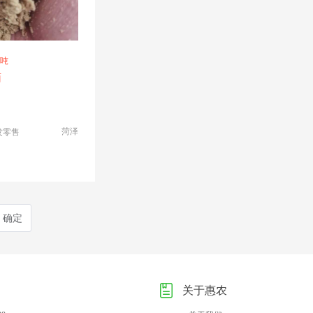
/吨
面
菏泽
发零售
确定
关于惠农