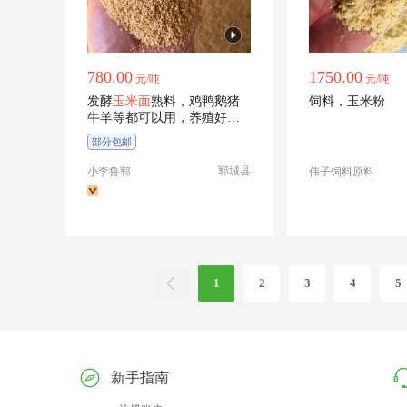
780.00
1750.00
元/吨
元/吨
发酵
玉米面
熟料，鸡鸭鹅猪
饲料，玉米粉
牛羊等都可以用，养殖好帮
手
部分包邮
郓城县
小李鲁郓
伟子饲料原料
1
2
3
4
5
新手指南