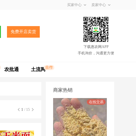
买家中心
卖家中心
免费开店卖货
下载惠农网APP
手机询价，沟通更方便
农批通
土流网
商家热销
1
/ 15