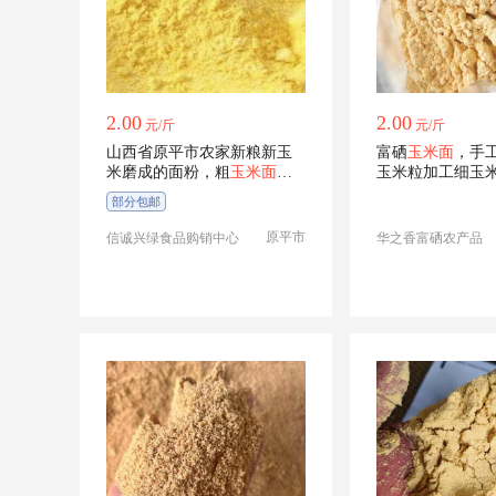
2.00
2.00
元/斤
元/斤
山西省原平市农家新粮新玉
富硒
玉米面
，手
米磨成的面粉，粗
玉米面
粉
玉米粒加工细玉
和细玉米面粉
香味浓！
部分包邮
原平市
信诚兴绿食品购销中心
华之香富硒农产品