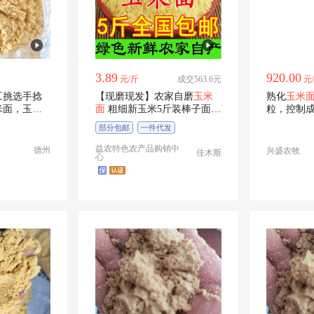
3.89
920.00
元/斤
成交563.6元
元
工挑选手捻
【现磨现发】农家自磨
玉米
熟化
玉米
米面，玉米
面
粗细新玉米5斤装棒子面窝
粒，控制
头粗粮
部分包邮
一件代发
益农特色农产品购销中
德州
兴盛农牧
佳木斯
心