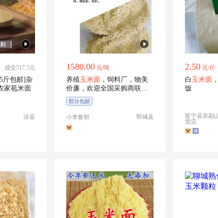
1580.00
2.50
成交517.5元
元/吨
元/斤
[5斤包邮]杂
养殖
玉米面
，饲料厂，物美
白
玉米面
农家苞米面
价廉，欢迎全国采购商联系
饭
对接
部分包邮
富宁县农副
涉县
郓城县
小李鲁郓
货店