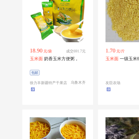
18.90
1.70
元/袋
成交691.7元
元/斤
玉米面
奶香玉米方便粥，
玉米面
一级玉米
包邮
乌鲁木齐
徐力丰新疆特产干果店
友臣农场