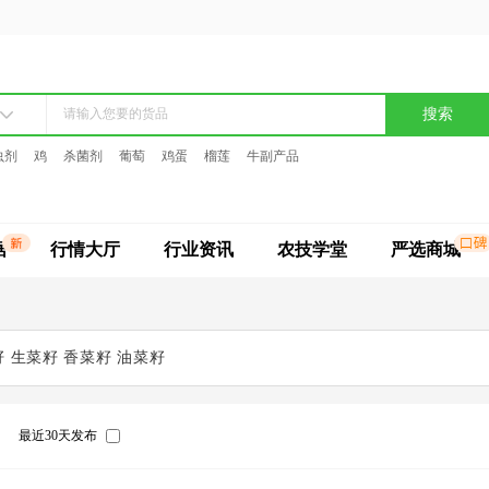
搜索
虫剂
鸡
杀菌剂
葡萄
鸡蛋
榴莲
牛副产品
据
行情大厅
行业资讯
农技学堂
严选商城
籽
生菜籽
香菜籽
油菜籽
最近30天发布