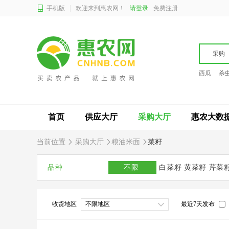
手机版
欢迎来到惠农网！
请登录
免费注册
采购
西瓜
杀
首页
供应大厅
采购大厅
惠农大数
当前位置
采购大厅
粮油米面
菜籽
品种
不限
白菜籽
黄菜籽
芹菜
收货地区
不限地区
最近7天发布