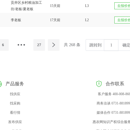
贡井区乡村粮油加工
15天前
L3
去报价
坊/老板/夏老板
李老板
17天前
L2
去报价
6
27
共 268 条
跳转到
确
产品服务
合作联系
找供应
客户服务 400-008-86
找采购
商务洽谈 0731-881899
看行情
媒体合作 0731-881899
发布供应
惠农网知识产权综合服