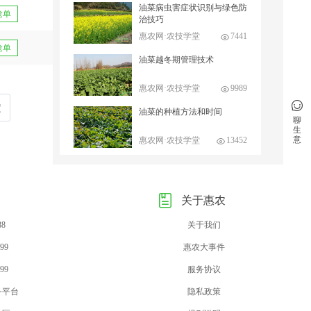
油菜病虫害症状识别与绿色防
抢单
治技巧
惠农网·农技学堂
7441
抢单
油菜越冬期管理技术
惠农网·农技学堂
9989
定
油菜的种植方法和时间
聊
生
意
惠农网·农技学堂
13452
关于惠农
88
关于我们
99
惠农大事件
99
服务协议
务平台
隐私政策