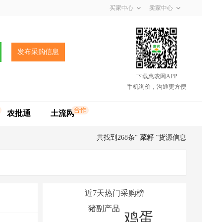
买家中心
卖家中心
发布采购信息
下载惠农网APP
手机询价，沟通更方便
农批通
土流网
共找到268条“
菜籽
”货源信息
近7天热门采购榜