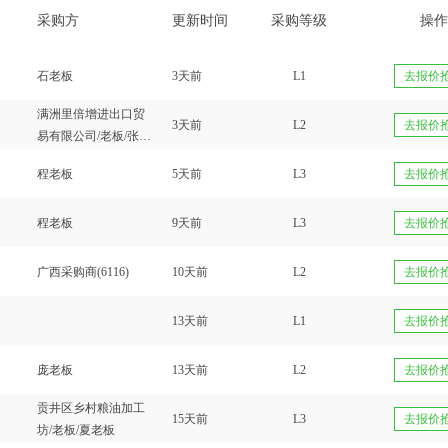
采购方
更新时间
采购等级
操作
石老板
3天前
L1
去报价
满洲里倍增进出口贸
3天前
L2
去报价
易有限公司/老板/张老
板
程老板
5天前
L3
去报价
程老板
9天前
L3
去报价
广西采购商(6116)
10天前
L2
去报价
13天前
L1
去报价
庞老板
13天前
L2
去报价
贡井区乡村粮油加工
15天前
L3
去报价
坊/老板/夏老板