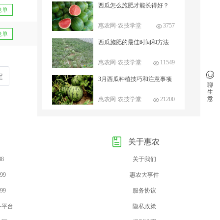
西瓜怎么施肥才能长得好？
抢单
惠农网·农技学堂
3757
抢单
西瓜施肥的最佳时间和方法
惠农网·农技学堂
11549
定
3月西瓜种植技巧和注意事项
聊
生
意
惠农网·农技学堂
21200
关于惠农
88
关于我们
99
惠农大事件
99
服务协议
务平台
隐私政策