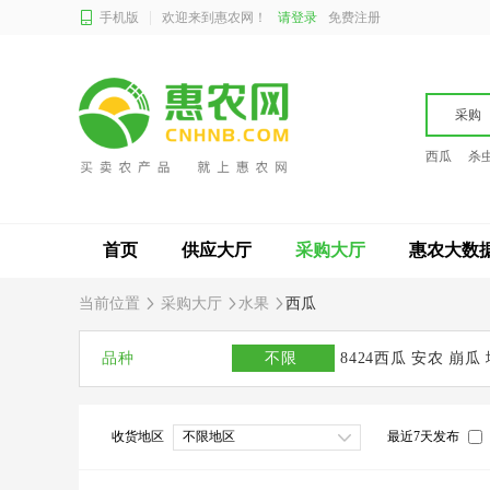
手机版
欢迎来到惠农网！
请登录
免费注册
采购
西瓜
杀
首页
供应大厅
采购大厅
惠农大数
当前位置
采购大厅
水果
西瓜
品种
不限
8424西瓜
安农
崩瓜
王
京欣
绿裳
龙卷风西瓜
鲁青西瓜
收货地区
不限地区
最近7天发布
小凤
新红宝
新机遇
西农西瓜
硒砂