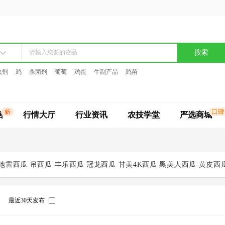
搜索
虫剂
鸡
杀菌剂
葡萄
鸡蛋
牛副产品
鸡苗
据
行情大厅
行业资讯
农技学堂
严选商城
地雷西瓜
吊西瓜
丰乐西瓜
冠龙西瓜
甘美4K西瓜
黑美人西瓜
黄皮西
绿爽西瓜
墨宝
美都西瓜
美丰
蜜童
墨童
拇指西瓜
拿比特
麒麟瓜
全美
最近30天发布
瓜
小糖丸西瓜
中宝
早春红玉
籽瓜
卓龙
浙蜜