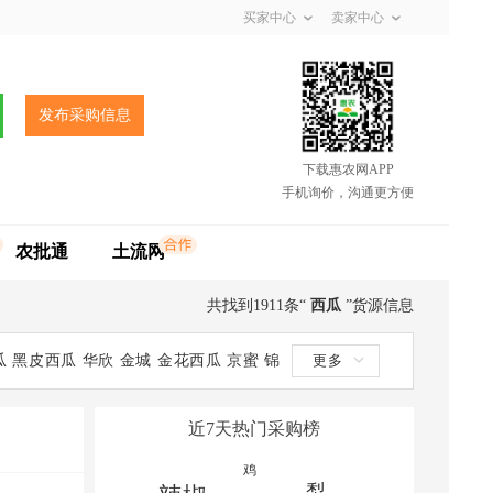
买家中心
卖家中心
发布采购信息
下载惠农网APP
手机询价，沟通更方便
农批通
土流网
共找到1911条“
西瓜
”货源信息
瓜
黑皮西瓜
华欣
金城
金花西瓜
京蜜
锦
更多
2k
沙漠西瓜
帅童
双星西瓜
甜王西瓜
特
近7天热门采购榜