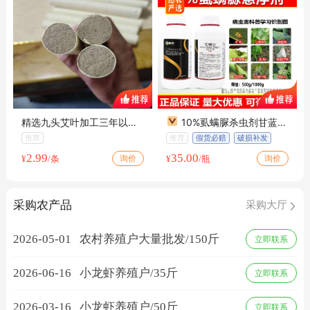
精选九头艾叶加工三年以上
10%虱螨脲杀虫剂甘蓝甜
陈艾绒纯手工卷制 假一赔十
菜夜蛾专用农药青虫甜菜夜
推荐
推荐
假货必赔
破损补发
品质保证
蛾杀卵杀虫剂
包邮
2.99
35.00
询价
询价
¥
/条
¥
/瓶
采购农产品
采购大厅
2026-05-01
农村养殖户大量批发/150斤
立即联系
2026-06-16
小龙虾养殖户/35斤
立即联系
2026-03-16
小龙虾养殖户/50斤
立即联系