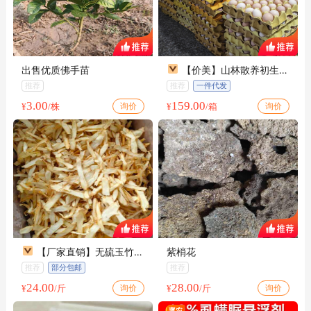
出售优质佛手苗
【价美】山林散养初生蛋
新鲜农家生态放养
推荐
推荐
一件代发
3.00
159.00
询价
询价
¥
/株
¥
/箱
【厂家直销】无硫玉竹片
紫梢花
优质玉竹干片湖南玉竹片源
推荐
部分包邮
推荐
头工厂
24.00
28.00
询价
询价
¥
/斤
¥
/斤